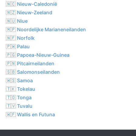
🇳🇨 Nieuw-Caledonië
🇳🇿 Nieuw-Zeeland
🇳🇺 Niue
🇲🇵 Noordelijke Marianeneilanden
🇳🇫 Norfolk
🇵🇼 Palau
🇵🇬 Papoea-Nieuw-Guinea
🇵🇳 Pitcairneilanden
🇸🇧 Salomonseilanden
🇼🇸 Samoa
🇹🇰 Tokelau
🇹🇴 Tonga
🇹🇻 Tuvalu
🇼🇫 Wallis en Futuna