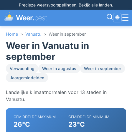
Precieze weersvoorspellingen
.
Bekijk alle landen
.
☰
Weer.
best
🌐
Home
>
Vanuatu
>
Weer in september
Weer in Vanuatu in
september
Verwachting
Weer in augustus
Weer in september
Jaargemiddelden
Landelijke klimaatnormalen voor 13 steden in
Vanuatu.
GEMIDDELDE MAXIMUM
GEMIDDELDE MINIMUM
26°C
23°C