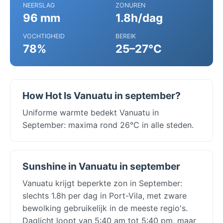
NEERSLAG
ZONUREN
96 mm
1.8h/dag
VOCHTIGHEID
BEREIK
78%
25–27°C
How Hot Is Vanuatu in september?
Uniforme warmte bedekt Vanuatu in
September: maxima rond 26°C in alle steden.
Sunshine in Vanuatu in september
Vanuatu krijgt beperkte zon in September:
slechts 1.8h per dag in Port-Vila, met zware
bewolking gebruikelijk in de meeste regio's.
Daglicht loopt van 5:40 am tot 5:40 pm, maar