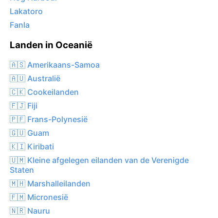
Lakatoro
Fanla
Landen in Oceanië
🇦🇸 Amerikaans-Samoa
🇦🇺 Australië
🇨🇰 Cookeilanden
🇫🇯 Fiji
🇵🇫 Frans-Polynesië
🇬🇺 Guam
🇰🇮 Kiribati
🇺🇲 Kleine afgelegen eilanden van de Verenigde
Staten
🇲🇭 Marshalleilanden
🇫🇲 Micronesië
🇳🇷 Nauru