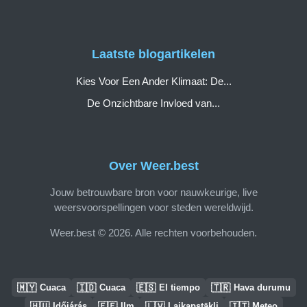
Laatste blogartikelen
Kies Voor Een Ander Klimaat: De...
De Onzichtbare Invloed van...
Over Weer.best
Jouw betrouwbare bron voor nauwkeurige, live
weersvoorspellingen voor steden wereldwijd.
Weer.best © 2026. Alle rechten voorbehouden.
🇲🇾
🇮🇩
🇪🇸
🇹🇷
Cuaca
Cuaca
El tiempo
Hava durumu
🇭🇺
🇪🇪
🇱🇻
🇮🇹
Időjárás
Ilm
Laikapstākļi
Meteo