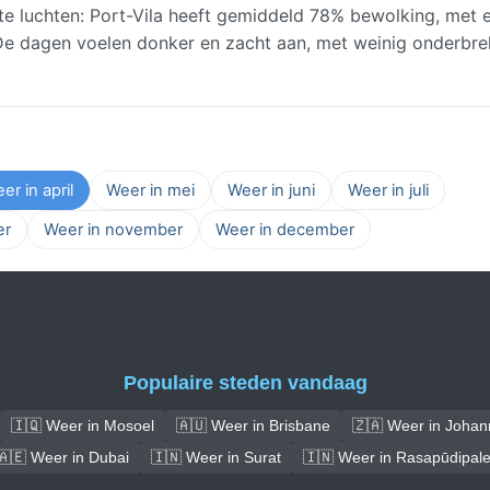
e luchten: Port-Vila heeft gemiddeld 78% bewolking, met 
. De dagen voelen donker en zacht aan, met weinig onderbre
er in april
Weer in mei
Weer in juni
Weer in juli
er
Weer in november
Weer in december
Populaire steden vandaag
🇮🇶 Weer in Mosoel
🇦🇺 Weer in Brisbane
🇿🇦 Weer in Joha
🇦🇪 Weer in Dubai
🇮🇳 Weer in Surat
🇮🇳 Weer in Rasapūdipal