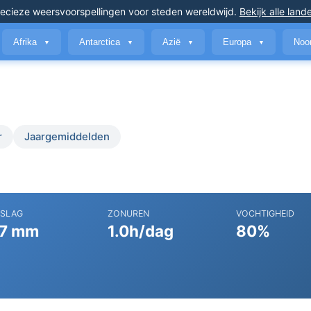
ecieze weersvoorspellingen
voor steden wereldwijd
.
Bekijk alle land
Afrika
Antarctica
Azië
Europa
Noo
▼
▼
▼
▼
r
Jaargemiddelden
RSLAG
ZONUREN
VOCHTIGHEID
7 mm
1.0h/dag
80%