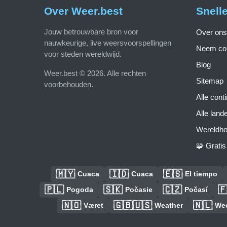
Over Weer.best
Snell
Jouw betrouwbare bron voor
Over ons
nauwkeurige, live weersvoorspellingen
Neem con
voor steden wereldwijd.
Blog
Weer.best © 2026. Alle rechten
Sitemap
voorbehouden.
Alle cont
Alle land
Wereldho
🧩 Grati
🇲🇾
🇮🇩
🇪🇸
Cuaca
Cuaca
El tiempo
🇵🇱
🇸🇰
🇨🇿

Pogoda
Počasie
Počasí
🇳🇴
🇬🇧🇺🇸
🇳🇱
Været
Weather
We