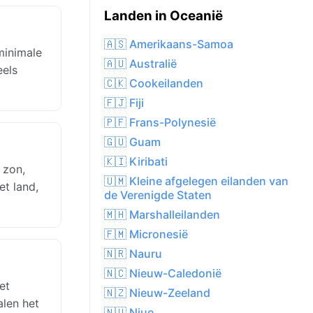
Landen in Oceanië
🇦🇸 Amerikaans-Samoa
minimale
🇦🇺 Australië
eels
🇨🇰 Cookeilanden
🇫🇯 Fiji
🇵🇫 Frans-Polynesië
🇬🇺 Guam
🇰🇮 Kiribati
 zon,
🇺🇲 Kleine afgelegen eilanden van
et land,
de Verenigde Staten
🇲🇭 Marshalleilanden
🇫🇲 Micronesië
🇳🇷 Nauru
🇳🇨 Nieuw-Caledonië
et
🇳🇿 Nieuw-Zeeland
alen het
🇳🇺 Niue