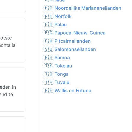
🇲🇵 Noordelijke Marianeneilanden
🇳🇫 Norfolk
🇵🇼 Palau
🇵🇬 Papoea-Nieuw-Guinea
ootste
🇵🇳 Pitcairneilanden
chts is
🇸🇧 Salomonseilanden
🇼🇸 Samoa
🇹🇰 Tokelau
🇹🇴 Tonga
🇹🇻 Tuvalu
heden in
🇼🇫 Wallis en Futuna
end te