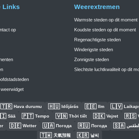
e Links
Weerextremen
Warmste steden op dit moment
tact op
Koudste steden op dit moment
Regenachtigste steden
Winderigste steden
inenten
Zonnigste steden
en
Slechtste luchtkwaliteit op dit 
ofdstadsteden
s weerwidget
🇹🇷
🇭🇺
🇪🇪
🇱🇻
Hava durumu
Időjárás
Ilm
Laikaps
🇮
🇵🇹
🇻🇳
🇩🇰
🇷🇸
Sää
Tempo
Thời tiết
Vejret
🇩🇪
🇺🇦
🇷🇺
🇸🇦
er
Wetter
Погода
Погода
الطق
🇹🇼
🇰🇷
天氣預報
날씨