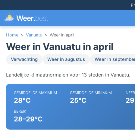
Pr
Weer.
best
Home
>
Vanuatu
>
Weer in april
Weer in Vanuatu in april
Verwachting
Weer in augustus
Weer in septembe
Landelijke klimaatnormalen voor 13 steden in Vanuatu.
GEMIDDELDE MAXIMUM
GEMIDDELDE MINIMUM
NEE
28°C
25°C
29
BEREIK
28–29°C