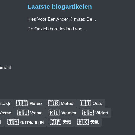
Laatste blogartikelen
Kies Voor Een Ander Klimaat: De...
De Onzichtbare Invloed van...
moment
🇮🇹
🇫🇷
🇱🇹
tākļi
Meteo
Météo
Oras
🇸🇮
🇷🇴
🇸🇪
Vreme
Vreme
Vremea
Vädret
🇹🇭
🇯🇵
🇭🇰
ا
สภาพอากาศ
天気
天氣