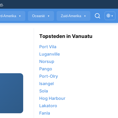
en
.
🌐
rd-Amerika
Oceanië
Zuid-Amerika
▾
▼
▼
▼
Topsteden in Vanuatu
Port Vila
Luganville
Norsup
Pango
Port-Olry
Isangel
Sola
Hog Harbour
Lakatoro
Fanla