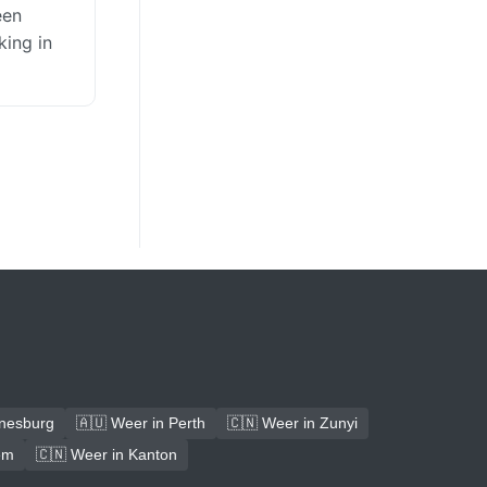
een
king in
nnesburg
🇦🇺 Weer in Perth
🇨🇳 Weer in Zunyi
em
🇨🇳 Weer in Kanton