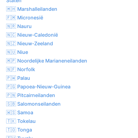
Staten
🇲🇭 Marshalleilanden
🇫🇲 Micronesië
🇳🇷 Nauru
🇳🇨 Nieuw-Caledonië
🇳🇿 Nieuw-Zeeland
🇳🇺 Niue
🇲🇵 Noordelijke Marianeneilanden
🇳🇫 Norfolk
🇵🇼 Palau
🇵🇬 Papoea-Nieuw-Guinea
🇵🇳 Pitcairneilanden
🇸🇧 Salomonseilanden
🇼🇸 Samoa
🇹🇰 Tokelau
🇹🇴 Tonga