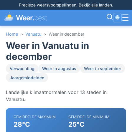
Precieze weersvoorspellingen
.
Bekijk alle landen
.
☰
Weer.
best
🌐
Home
>
Vanuatu
>
Weer in december
Weer in Vanuatu in
december
Verwachting
Weer in augustus
Weer in september
Jaargemiddelden
Landelijke klimaatnormalen voor 13 steden in
Vanuatu.
GEMIDDELDE MAXIMUM
GEMIDDELDE MINIMUM
28°C
25°C