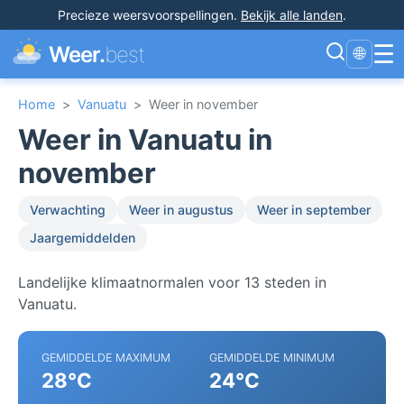
Precieze weersvoorspellingen
.
Bekijk alle landen
.
☰
Weer.
best
🌐
Home
>
Vanuatu
>
Weer in november
Weer in Vanuatu in
november
Verwachting
Weer in augustus
Weer in september
Jaargemiddelden
Landelijke klimaatnormalen voor 13 steden in
Vanuatu.
GEMIDDELDE MAXIMUM
GEMIDDELDE MINIMUM
28°C
24°C