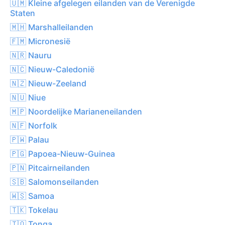
🇺🇲 Kleine afgelegen eilanden van de Verenigde
Staten
🇲🇭 Marshalleilanden
🇫🇲 Micronesië
🇳🇷 Nauru
🇳🇨 Nieuw-Caledonië
🇳🇿 Nieuw-Zeeland
🇳🇺 Niue
🇲🇵 Noordelijke Marianeneilanden
🇳🇫 Norfolk
🇵🇼 Palau
🇵🇬 Papoea-Nieuw-Guinea
🇵🇳 Pitcairneilanden
🇸🇧 Salomonseilanden
🇼🇸 Samoa
🇹🇰 Tokelau
🇹🇴 Tonga