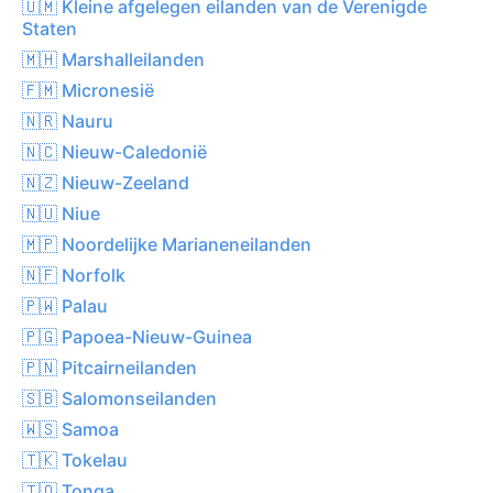
🇺🇲 Kleine afgelegen eilanden van de Verenigde
Staten
🇲🇭 Marshalleilanden
🇫🇲 Micronesië
🇳🇷 Nauru
🇳🇨 Nieuw-Caledonië
🇳🇿 Nieuw-Zeeland
🇳🇺 Niue
🇲🇵 Noordelijke Marianeneilanden
🇳🇫 Norfolk
🇵🇼 Palau
🇵🇬 Papoea-Nieuw-Guinea
🇵🇳 Pitcairneilanden
🇸🇧 Salomonseilanden
🇼🇸 Samoa
🇹🇰 Tokelau
🇹🇴 Tonga