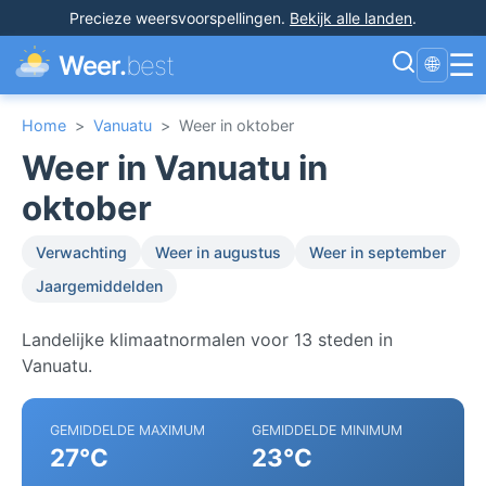
Precieze weersvoorspellingen
.
Bekijk alle landen
.
☰
Weer.
best
🌐
Home
>
Vanuatu
>
Weer in oktober
Weer in Vanuatu in
oktober
Verwachting
Weer in augustus
Weer in september
Jaargemiddelden
Landelijke klimaatnormalen voor 13 steden in
Vanuatu.
GEMIDDELDE MAXIMUM
GEMIDDELDE MINIMUM
27°C
23°C