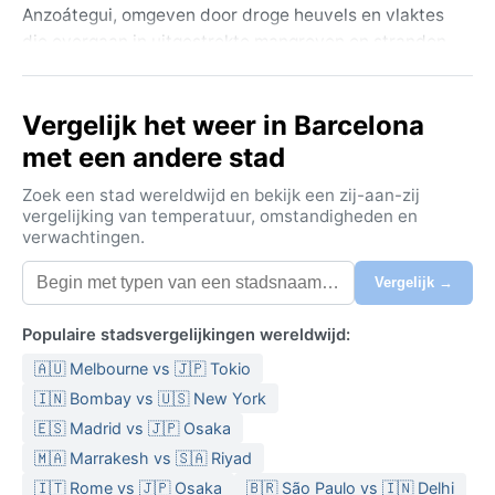
Anzoátegui, omgeven door droge heuvels en vlaktes
die overgaan in uitgestrekte mangroven en stranden
zoals Playa Colorada. De sfeer is levendig, met een
mengeling van lokale muziek, geuren van arepas en
Vergelijk het weer in Barcelona
een achtergrond van olieraffinaderijen die de
economie stuwen. Het is een stad van contrasten,
met een andere stad
waar het moderne stadsleven samengaat met een
Zoek een stad wereldwijd en bekijk een zij-aan-zij
tropisch tempo.
vergelijking van temperatuur, omstandigheden en
verwachtingen.
Het klimaat is hot semi-arid (Köppen: BSh). De zomers
(juni tot september) zijn heet en droog, met
Vergelijk →
dagtemperaturen die geregeld boven de 35°C
uitkomen. De winters (december tot februari) zijn iets
Populaire stadsvergelijkingen wereldwijd:
milder, maar nog steeds warm, rond de 28°C. De
🇦🇺 Melbourne vs 🇯🇵 Tokio
jaarlijkse neerslag is schaars, gemiddeld onder de
500 mm, en valt vooral in korte, hevige buien in het
🇮🇳 Bombay vs 🇺🇸 New York
najaar. De luchtvochtigheid is gematigd door de
🇪🇸 Madrid vs 🇯🇵 Osaka
constante passaatwinden. Reizigers doen er goed
🇲🇦 Marrakesh vs 🇸🇦 Riyad
aan lichte katoenen kleding, een zonnehoed en
🇮🇹 Rome vs 🇯🇵 Osaka
🇧🇷 São Paulo vs 🇮🇳 Delhi