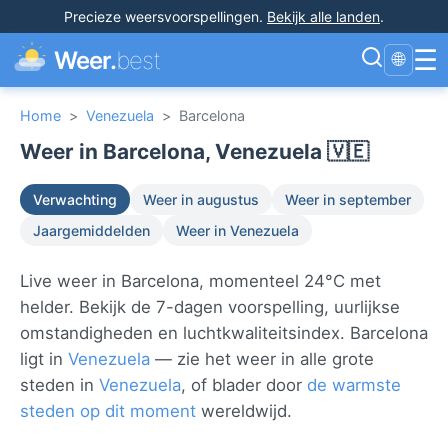
Precieze weersvoorspellingen
.
Bekijk alle landen
.
☰
Weer.
best
🌐
Home
>
Venezuela
>
Barcelona
Weer in Barcelona, Venezuela 🇻🇪
Verwachting
Weer in augustus
Weer in september
Jaargemiddelden
Weer in Venezuela
Live weer in Barcelona, momenteel 24°C met
helder. Bekijk de 7-dagen voorspelling, uurlijkse
omstandigheden en luchtkwaliteitsindex. Barcelona
ligt in
Venezuela
— zie het weer in alle grote
steden in
Venezuela
, of blader door
de warmste
steden op dit moment
wereldwijd.