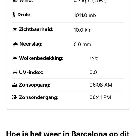
🌬️
Wind:
4.7 kph (205°)
🌡️
Druk:
1011.0 mb
👁️
Zichtbaarheid:
10.0 km
🌧️
Neerslag:
0.0 mm
☁️
Wolkenbedekking:
13%
☀️
UV-index:
0.0
🌅
Zonsopgang:
06:08 AM
🌇
Zonsondergang:
06:41 PM
Hoe is het weer in Barcelona op dit