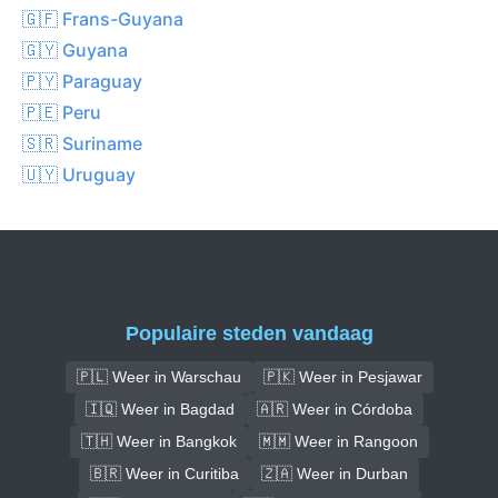
🇬🇫 Frans-Guyana
🇬🇾 Guyana
🇵🇾 Paraguay
🇵🇪 Peru
🇸🇷 Suriname
🇺🇾 Uruguay
Populaire steden vandaag
🇵🇱 Weer in Warschau
🇵🇰 Weer in Pesjawar
🇮🇶 Weer in Bagdad
🇦🇷 Weer in Córdoba
🇹🇭 Weer in Bangkok
🇲🇲 Weer in Rangoon
🇧🇷 Weer in Curitiba
🇿🇦 Weer in Durban