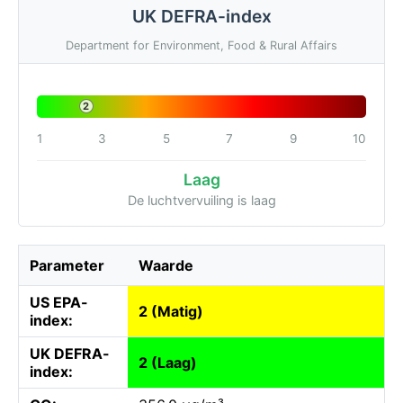
UK DEFRA-index
Department for Environment, Food & Rural Affairs
2
1
3
5
7
9
10
Laag
De luchtvervuiling is laag
Parameter
Waarde
US EPA-
2 (Matig)
index:
UK DEFRA-
2 (Laag)
index: