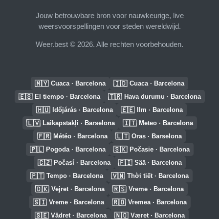
Jouw betrouwbare bron voor nauwkeurige, live
weersvoorspellingen voor steden wereldwijd.
Weer.best © 2026. Alle rechten voorbehouden.
🇲🇾
🇮🇩
Cuaca · Barcelona
Cuaca · Barcelona
🇪🇸
🇹🇷
El tiempo · Barcelona
Hava durumu · Barcelona
🇭🇺
🇪🇪
Időjárás · Barcelona
Ilm · Barcelona
🇱🇻
🇮🇹
Laikapstākļi · Barselona
Meteo · Barcelona
🇫🇷
🇱🇹
Météo · Barcelona
Oras · Barselona
🇵🇱
🇸🇰
Pogoda · Barcelona
Počasie · Barcelona
🇨🇿
🇫🇮
Počasí · Barcelona
Sää · Barcelona
🇵🇹
🇻🇳
Tempo · Barcelona
Thời tiết · Barcelona
🇩🇰
🇷🇸
Vejret · Barcelona
Vreme · Barcelona
🇸🇮
🇷🇴
Vreme · Barcelona
Vremea · Barcelona
🇸🇪
🇳🇴
Vädret · Barcelona
Været · Barcelona