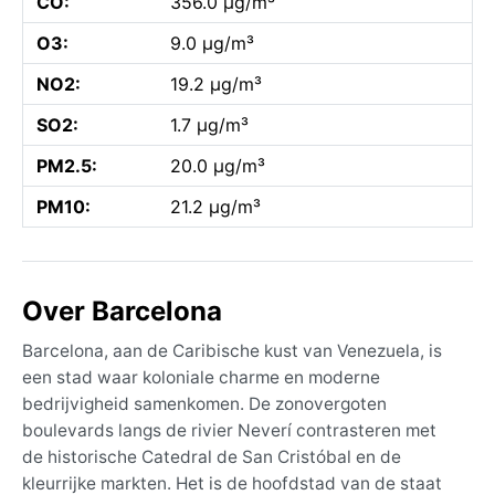
CO:
356.0 µg/m³
O3:
9.0 µg/m³
NO2:
19.2 µg/m³
SO2:
1.7 µg/m³
PM2.5:
20.0 µg/m³
PM10:
21.2 µg/m³
Over Barcelona
Barcelona, aan de Caribische kust van Venezuela, is
een stad waar koloniale charme en moderne
bedrijvigheid samenkomen. De zonovergoten
boulevards langs de rivier Neverí contrasteren met
de historische Catedral de San Cristóbal en de
kleurrijke markten. Het is de hoofdstad van de staat