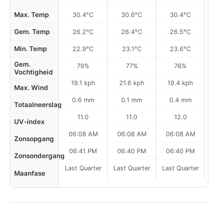
Max. Temp
30.4°C
30.6°C
30.4°C
Gem. Temp
26.2°C
26.4°C
26.5°C
Min. Temp
22.9°C
23.1°C
23.6°C
Gem.
79%
77%
76%
Vochtigheid
19.1 kph
21.6 kph
19.4 kph
Max. Wind
0.6 mm
0.1 mm
0.4 mm
Totaalneerslag
11.0
11.0
12.0
UV-index
06:08 AM
06:08 AM
06:08 AM
0
Zonsopgang
06:41 PM
06:40 PM
06:40 PM
Zonsondergang
Last Quarter
Last Quarter
Last Quarter
Maanfase