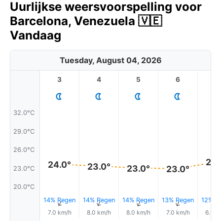
Uurlijkse weersvoorspelling voor
Barcelona, Venezuela 🇻🇪
Vandaag
Tuesday, August 04, 2026
3
4
5
6
7
32.0°C
29.0°C
26.0°C
24.
24.0°
23.0°
23.0°
23.0°
23.0°C
20.0°C
14% Regen
14% Regen
14% Regen
13% Regen
12% R
↑
↑
↑
↑
7.0 km/h
8.0 km/h
8.0 km/h
7.0 km/h
6.0 k