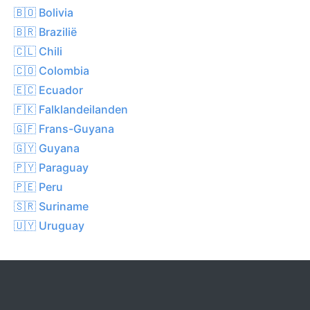
🇧🇴 Bolivia
🇧🇷 Brazilië
🇨🇱 Chili
🇨🇴 Colombia
🇪🇨 Ecuador
🇫🇰 Falklandeilanden
🇬🇫 Frans-Guyana
🇬🇾 Guyana
🇵🇾 Paraguay
🇵🇪 Peru
🇸🇷 Suriname
🇺🇾 Uruguay