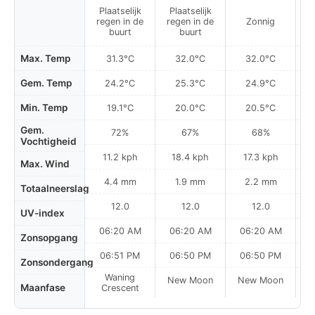
Plaatselijk
Plaatselijk
P
regen in de
regen in de
Zonnig
r
buurt
buurt
Max. Temp
31.3°C
32.0°C
32.0°C
Gem. Temp
24.2°C
25.3°C
24.9°C
Min. Temp
19.1°C
20.0°C
20.5°C
Gem.
72%
67%
68%
Vochtigheid
11.2 kph
18.4 kph
17.3 kph
Max. Wind
4.4 mm
1.9 mm
2.2 mm
Totaalneerslag
12.0
12.0
12.0
UV-index
06:20 AM
06:20 AM
06:20 AM
0
Zonsopgang
06:51 PM
06:50 PM
06:50 PM
Zonsondergang
Waning
New Moon
New Moon
N
Maanfase
Crescent