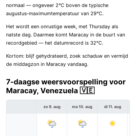
normaal — ongeveer 2°C boven de typische
augustus-maximumtemperatuur van 29°C.
Het wordt een onrustige week, met Thursday als
natste dag. Daarmee komt Maracay in de buurt van
recordgebied — het datumrecord is 32°C.
Kortom: blijf gehydrateerd, zoek schaduw en vermijd
de middagzon in Maracay vandaag.
7-daagse weersvoorspelling voor
Maracay, Venezuela 🇻🇪
zo 9. aug
ma 10. aug
di 11. aug
w