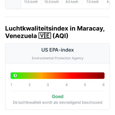
11.0 km/h
10.0 km/h
8.0 km/h
7.0 km/h
6.0 k
Luchtkwaliteitsindex in Maracay,
Venezuela 🇻🇪 (AQI)
US EPA-index
Environmental Protection Agency
1
1
2
3
4
5
6
Goed
De luchtkwaliteit wordt als bevredigend beschouwd