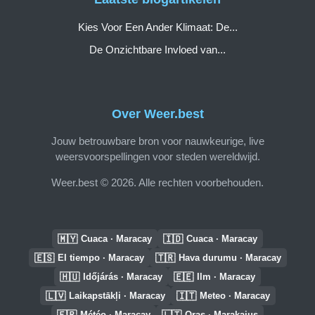
Kies Voor Een Ander Klimaat: De...
De Onzichtbare Invloed van...
Over Weer.best
Jouw betrouwbare bron voor nauwkeurige, live
weersvoorspellingen voor steden wereldwijd.
Weer.best © 2026. Alle rechten voorbehouden.
🇲🇾
🇮🇩
Cuaca · Maracay
Cuaca · Maracay
🇪🇸
🇹🇷
El tiempo · Maracay
Hava durumu · Maracay
🇭🇺
🇪🇪
Időjárás · Maracay
Ilm · Maracay
🇱🇻
🇮🇹
Laikapstākļi · Maracay
Meteo · Maracay
🇫🇷
🇱🇹
Météo · Maracay
Oras · Marakajus