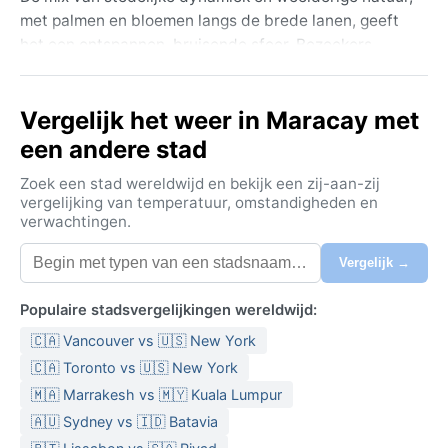
met palmen en bloemen langs de brede lanen, geeft
het een ontspannen, bruisende sfeer. Bezoekers
kunnen de kleurrijke Plaza Bolívar verkennen, het
historische stierenvechtersplein bewonderen of de
Vergelijk het weer in Maracay met
vogeltijke nevelwouden in het nabijgelegen nationaal
park intrekken. De stad fungeert als een knooppunt
een andere stad
tussen de kust van de Caraïbische Zee en de
Zoek een stad wereldwijd en bekijk een zij-aan-zij
uitgestrekte vlaktes van de Llanos.
vergelijking van temperatuur, omstandigheden en
verwachtingen.
Het klimaat valt onder de Köppen-classificatie Aw,
een tropisch savanneklimaat. Dit betekent het hele
Vergelijk →
jaar door hoge temperaturen, gemiddeld rond de 27
°C, met een duidelijk onderscheid tussen een droge
Populaire stadsvergelijkingen wereldwijd:
en een natte periode. De zomer (juni tot september)
🇨🇦 Vancouver vs 🇺🇸 New York
brengt de meeste regenval, met hevige, korte
tropische buien in de namiddag. De winter (december
🇨🇦 Toronto vs 🇺🇸 New York
tot februari) is aanzienlijk droger en zonniger. De
🇲🇦 Marrakesh vs 🇲🇾 Kuala Lumpur
luchtvochtigheid is hoog, vooral in de regentijd. Voor
🇦🇺 Sydney vs 🇮🇩 Batavia
een bezoek is lichte, ademende kleding essentieel,