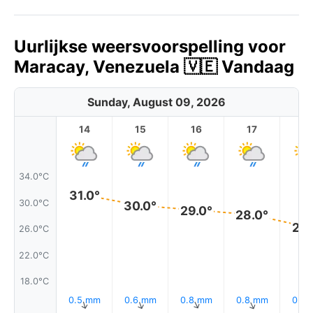
Uurlijkse weersvoorspelling voor
Maracay, Venezuela 🇻🇪 Vandaag
Sunday, August 09, 2026
14
15
16
17
1
34.0°C
31.0°
30.0°C
30.0°
29.0°
28.0°
26.
26.0°C
22.0°C
18.0°C
0.5 mm
0.6 mm
0.8 mm
0.8 mm
0.7 
↑
↑
↑
↑