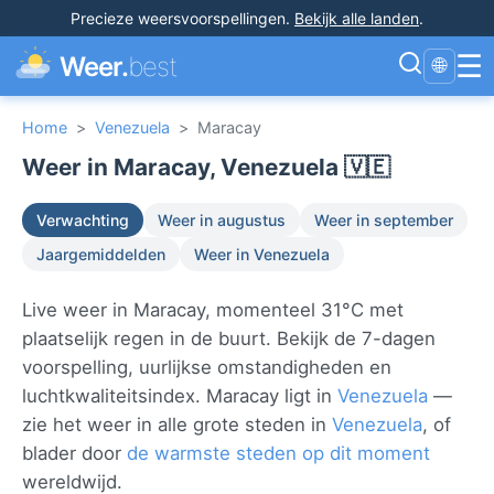
Precieze weersvoorspellingen
.
Bekijk alle landen
.
☰
Weer.
best
🌐
Home
>
Venezuela
>
Maracay
Weer in Maracay, Venezuela 🇻🇪
Verwachting
Weer in augustus
Weer in september
Jaargemiddelden
Weer in Venezuela
Live weer in Maracay, momenteel 31°C met
plaatselijk regen in de buurt. Bekijk de 7-dagen
voorspelling, uurlijkse omstandigheden en
luchtkwaliteitsindex. Maracay ligt in
Venezuela
—
zie het weer in alle grote steden in
Venezuela
, of
blader door
de warmste steden op dit moment
wereldwijd.