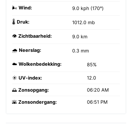
🌬️
Wind:
9.0 kph (170°)
🌡️
Druk:
1012.0 mb
👁️
Zichtbaarheid:
9.0 km
🌧️
Neerslag:
0.3 mm
☁️
Wolkenbedekking:
85%
☀️
UV-index:
12.0
🌅
Zonsopgang:
06:20 AM
🌇
Zonsondergang:
06:51 PM