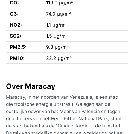
CO:
119.0 µg/m³
O3:
74.0 µg/m³
NO2:
1.1 µg/m³
SO2:
1.5 µg/m³
PM2.5:
9.8 µg/m³
PM10:
22.2 µg/m³
Over Maracay
Maracay, in het noorden van Venezuela, is een stad
die tropische energie uitstraalt. Gelegen aan de
oostelijke oever van het Meer van Valencia en tegen
de uitlopers van het Henri Pittier National Park, staat
de stad bekend als de "Ciudad Jardín" – de tuinstad.
De mix van stedelijke dynamiek en weelderige natuur,