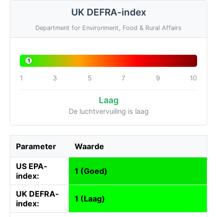
UK DEFRA-index
Department for Environment, Food & Rural Affairs
1
1
3
5
7
9
10
Laag
De luchtvervuiling is laag
Parameter
Waarde
US EPA-
1 (Goed)
index:
UK DEFRA-
1 (Laag)
index: