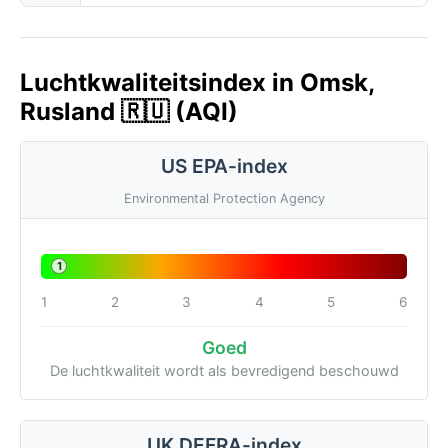
Luchtkwaliteitsindex in Omsk,
Rusland 🇷🇺 (AQI)
US EPA-index
Environmental Protection Agency
1
1
2
3
4
5
6
Goed
De luchtkwaliteit wordt als bevredigend beschouwd
UK DEFRA-index