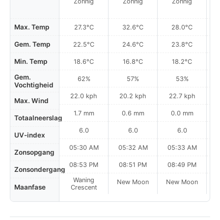
Zonnig
Zonnig
Zonnig
Max. Temp
27.3°C
32.6°C
28.0°C
Gem. Temp
22.5°C
24.6°C
23.8°C
Min. Temp
18.6°C
16.8°C
18.2°C
Gem.
62%
57%
53%
Vochtigheid
22.0 kph
20.2 kph
22.7 kph
Max. Wind
1.7 mm
0.6 mm
0.0 mm
Totaalneerslag
6.0
6.0
6.0
UV-index
05:30 AM
05:32 AM
05:33 AM
0
Zonsopgang
08:53 PM
08:51 PM
08:49 PM
Zonsondergang
Waning
New Moon
New Moon
N
Maanfase
Crescent