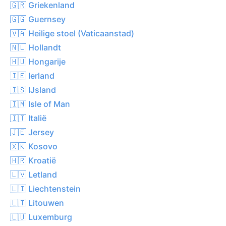
🇬🇷 Griekenland
🇬🇬 Guernsey
🇻🇦 Heilige stoel (Vaticaanstad)
🇳🇱 Hollandt
🇭🇺 Hongarije
🇮🇪 Ierland
🇮🇸 IJsland
🇮🇲 Isle of Man
🇮🇹 Italië
🇯🇪 Jersey
🇽🇰 Kosovo
🇭🇷 Kroatië
🇱🇻 Letland
🇱🇮 Liechtenstein
🇱🇹 Litouwen
🇱🇺 Luxemburg