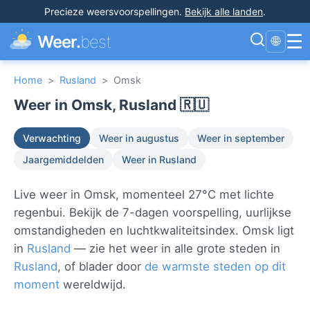
Precieze weersvoorspellingen
.
Bekijk alle landen
.
☰
Weer.
best
🌐
Home
>
Rusland
>
Omsk
Weer in Omsk, Rusland 🇷🇺
Verwachting
Weer in augustus
Weer in september
Jaargemiddelden
Weer in Rusland
Live weer in Omsk, momenteel 27°C met lichte
regenbui. Bekijk de 7-dagen voorspelling, uurlijkse
omstandigheden en luchtkwaliteitsindex. Omsk ligt
in
Rusland
— zie het weer in alle grote steden in
Rusland
, of blader door
de warmste steden op dit
moment
wereldwijd.