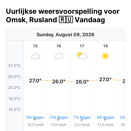
Uurlijkse weersvoorspelling voor
Omsk, Rusland 🇷🇺 Vandaag
Sunday, August 09, 2026
15
16
17
18
1
33.0°C
28.0°C
27.0°
27.0°
26.
26.0°
26.0°
24.0°C
19.0°C
14.0°C
9% Regen
13% Regen
7% Regen
4% Regen
5% Re
↑
↑
↑
↑
14.0 km/h
11.0 km/h
12.0 km/h
13.0 km/h
10.0 