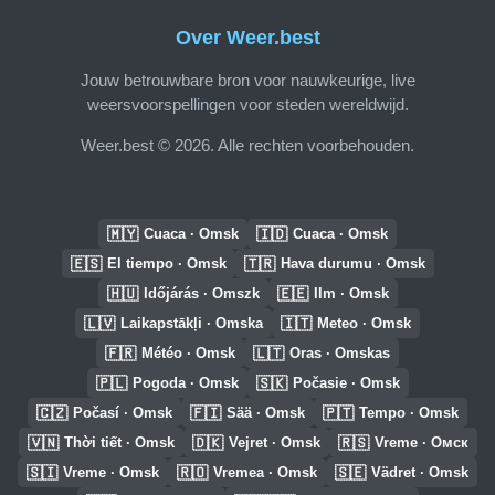
Over Weer.best
Jouw betrouwbare bron voor nauwkeurige, live
weersvoorspellingen voor steden wereldwijd.
Weer.best © 2026. Alle rechten voorbehouden.
🇲🇾
🇮🇩
Cuaca · Omsk
Cuaca · Omsk
🇪🇸
🇹🇷
El tiempo · Omsk
Hava durumu · Omsk
🇭🇺
🇪🇪
Időjárás · Omszk
Ilm · Omsk
🇱🇻
🇮🇹
Laikapstākļi · Omska
Meteo · Omsk
🇫🇷
🇱🇹
Météo · Omsk
Oras · Omskas
🇵🇱
🇸🇰
Pogoda · Omsk
Počasie · Omsk
🇨🇿
🇫🇮
🇵🇹
Počasí · Omsk
Sää · Omsk
Tempo · Omsk
🇻🇳
🇩🇰
🇷🇸
Thời tiết · Omsk
Vejret · Omsk
Vreme · Омск
🇸🇮
🇷🇴
🇸🇪
Vreme · Omsk
Vremea · Omsk
Vädret · Omsk