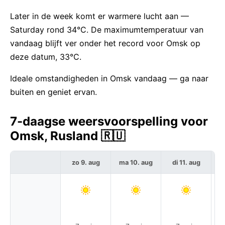
Later in de week komt er warmere lucht aan —
Saturday rond 34°C. De maximumtemperatuur van
vandaag blijft ver onder het record voor Omsk op
deze datum, 33°C.
Ideale omstandigheden in Omsk vandaag — ga naar
buiten en geniet ervan.
7-daagse weersvoorspelling voor
Omsk, Rusland 🇷🇺
zo 9. aug
ma 10. aug
di 11. aug
w
Ge