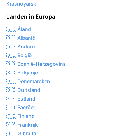
Krasnoyarsk
Landen in Europa
🇦🇽 Åland
🇦🇱 Albanië
🇦🇩 Andorra
🇧🇪 België
🇧🇦 Bosnië-Herzegovina
🇧🇬 Bulgarije
🇩🇰 Denemarcken
🇩🇪 Duitsland
🇪🇪 Estland
🇫🇴 Faeröer
🇫🇮 Finland
🇫🇷 Frankrijk
🇬🇮 Gibraltar