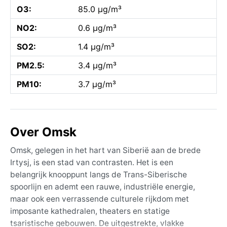
O3:
85.0 µg/m³
NO2:
0.6 µg/m³
SO2:
1.4 µg/m³
PM2.5:
3.4 µg/m³
PM10:
3.7 µg/m³
Over Omsk
Omsk, gelegen in het hart van Siberië aan de brede
Irtysj, is een stad van contrasten. Het is een
belangrijk knooppunt langs de Trans-Siberische
spoorlijn en ademt een rauwe, industriële energie,
maar ook een verrassende culturele rijkdom met
imposante kathedralen, theaters en statige
tsaristische gebouwen. De uitgestrekte, vlakke