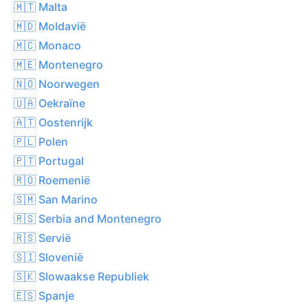
🇲🇹 Malta
🇲🇩 Moldavië
🇲🇨 Monaco
🇲🇪 Montenegro
🇳🇴 Noorwegen
🇺🇦 Oekraïne
🇦🇹 Oostenrijk
🇵🇱 Polen
🇵🇹 Portugal
🇷🇴 Roemenië
🇸🇲 San Marino
🇷🇸 Serbia and Montenegro
🇷🇸 Servië
🇸🇮 Slovenië
🇸🇰 Slowaakse Republiek
🇪🇸 Spanje