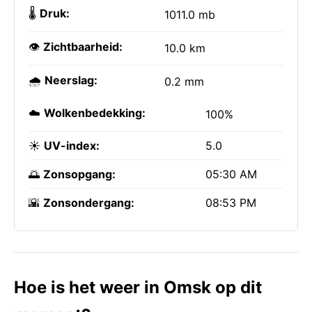
🌡️
Druk:
1011.0 mb
👁️
Zichtbaarheid:
10.0 km
🌧️
Neerslag:
0.2 mm
☁️
Wolkenbedekking:
100%
☀️
UV-index:
5.0
🌅
Zonsopgang:
05:30 AM
🌇
Zonsondergang:
08:53 PM
Hoe is het weer in Omsk op dit