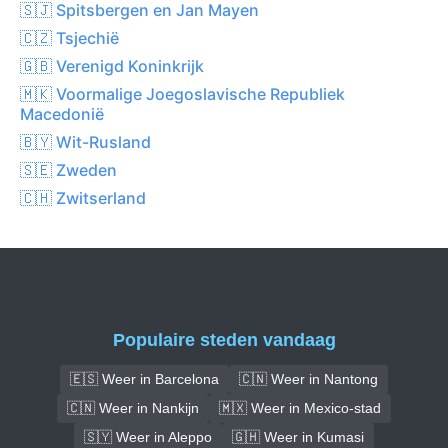
🇸🇯 Spitsbergen en Jan Mayen
🇨🇿 Tsjechië
🇬🇧 Verenigd Koninkrijk
🇲🇰 Voormalige Joegoslavische Republiek
Macedonië
🇧🇾 Wit-Rusland
🇸🇪 Zweden
🇨🇭 Zwitserland
Populaire steden vandaag
🇪🇸 Weer in Barcelona
🇨🇳 Weer in Nantong
🇨🇳 Weer in Nankijn
🇲🇽 Weer in Mexico-stad
🇸🇾 Weer in Aleppo
🇬🇭 Weer in Kumasi