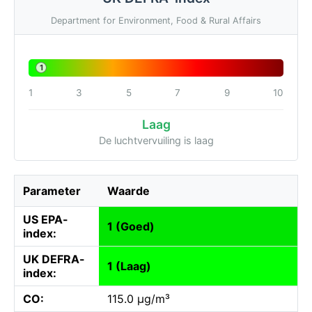
Department for Environment, Food & Rural Affairs
1
1
3
5
7
9
10
Laag
De luchtvervuiling is laag
Parameter
Waarde
US EPA-
1 (Goed)
index:
UK DEFRA-
1 (Laag)
index:
CO:
115.0 µg/m³