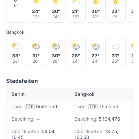
0°
24°
30°
21°
20°
22°
28
10°
14°
13°
12°
9°
13°
Bangkok
33°
31°
30°
28°
27°
31°
32
28°
26°
26°
24°
24°
25°
26°
Stadsfeiten
Berlin
Bangkok
Land:
🇩🇪 Duitsland
Land:
🇹🇭 Thailand
Bevolking:
—
Bevolking:
5,104,476
Coördinaten:
54.04,
Coördinaten:
13.75,
10.45
100.50