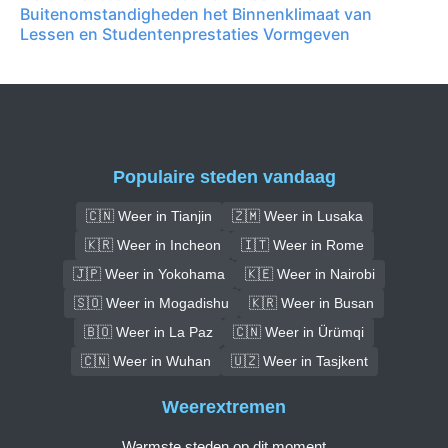
Buitenomstandigheden het Binnenklimaat van
Lessen en Studentenprestaties Vormgeven
Populaire steden vandaag
🇨🇳 Weer in Tianjin
🇿🇲 Weer in Lusaka
🇰🇷 Weer in Incheon
🇮🇹 Weer in Rome
🇯🇵 Weer in Yokohama
🇰🇪 Weer in Nairobi
🇸🇴 Weer in Mogadishu
🇰🇷 Weer in Busan
🇧🇴 Weer in La Paz
🇨🇳 Weer in Ürümqi
🇨🇳 Weer in Wuhan
🇺🇿 Weer in Tasjkent
Weerextremen
Warmste steden op dit moment