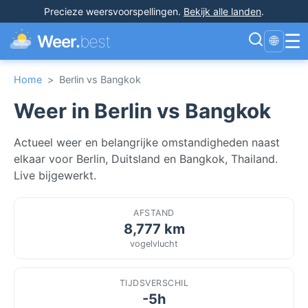
Precieze weersvoorspellingen
.
Bekijk alle landen
.
☰
Weer.
best
🌐
Home
>
Berlin vs Bangkok
Weer in Berlin vs Bangkok
Actueel weer en belangrijke omstandigheden naast
elkaar voor Berlin, Duitsland en Bangkok, Thailand.
Live bijgewerkt.
AFSTAND
8,777 km
vogelvlucht
TIJDSVERSCHIL
-5h