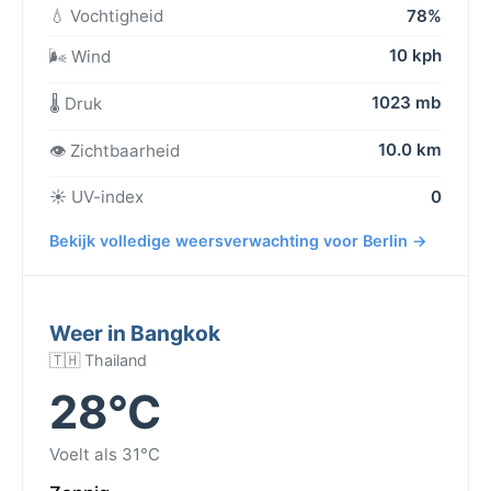
💧 Vochtigheid
78%
10 kph
🌬️ Wind
1023 mb
🌡️ Druk
10.0 km
👁️ Zichtbaarheid
☀️ UV-index
0
Bekijk volledige weersverwachting voor Berlin →
Weer in Bangkok
🇹🇭 Thailand
28°C
Voelt als 31°C