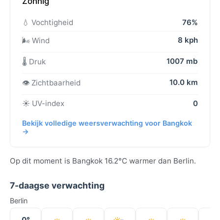
Zonnig
💧 Vochtigheid
76%
8 kph
🌬️ Wind
1007 mb
🌡️ Druk
10.0 km
👁️ Zichtbaarheid
☀️ UV-index
0
Bekijk volledige weersverwachting voor Bangkok
→
Op dit moment is Bangkok 16.2°C warmer dan Berlin.
7-daagse verwachting
Berlin
0°