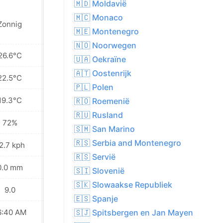
🇲🇩 Moldavië
🇲🇨 Monaco
Zonnig
Zonnig
🇲🇪 Montenegro
🇳🇴 Noorwegen
26.6°C
27.4°C
🇺🇦 Oekraïne
🇦🇹 Oostenrijk
22.5°C
23.0°C
🇵🇱 Polen
19.3°C
19.3°C
🇷🇴 Roemenië
🇷🇺 Rusland
72%
69%
🇸🇲 San Marino
🇷🇸 Serbia and Montenegro
2.7 kph
23.4 kph
🇷🇸 Servië
0.0 mm
0.0 mm
🇸🇮 Slovenië
🇸🇰 Slowaakse Republiek
9.0
7.0
🇪🇸 Spanje
6:40 AM
06:41 AM
🇸🇯 Spitsbergen en Jan Mayen