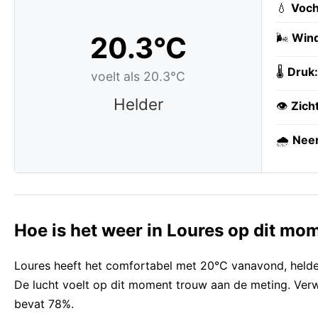
💧
Voch
20.3°C
🌬️
Wind
🌡️
Druk:
voelt als 20.3°C
Helder
👁️
Zich
🌧️
Neer
Hoe is het weer in Loures op dit mo
Loures heeft het comfortabel met 20°C vanavond, helde
De lucht voelt op dit moment trouw aan de meting. Verwa
bevat 78%.