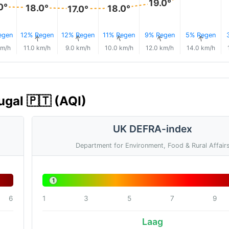
19.0°
0°
18.0°
18.0°
17.0°
egen
12% Regen
12% Regen
11% Regen
9% Regen
5% Regen
↑
↑
↑
↑
↑
↑
km/h
11.0 km/h
9.0 km/h
10.0 km/h
12.0 km/h
14.0 km/h
ugal 🇵🇹 (AQI)
UK DEFRA-index
Department for Environment, Food & Rural Affair
1
6
1
3
5
7
9
Laag