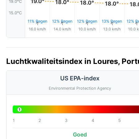
19.0°
18.0°
19.0°C
18.0°
18.0°
18.
15.0°C
11% Regen
12% Regen
12% Regen
13% Regen
12% R
↑
↑
↑
↑
16.0 km/h
14.0 km/h
10.0 km/h
13.0 km/h
10.0 
Luchtkwaliteitsindex in Loures, Port
US EPA-index
Environmental Protection Agency
1
1
2
3
4
5
Goed