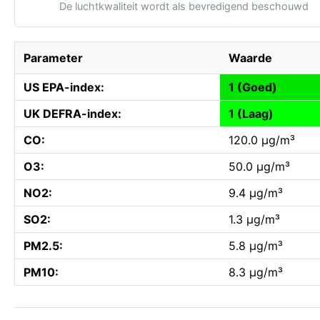
De luchtkwaliteit wordt als bevredigend beschouwd
Parameter
Waarde
US EPA-index:
1 (Goed)
UK DEFRA-index:
1 (Laag)
CO:
120.0 µg/m³
O3:
50.0 µg/m³
NO2:
9.4 µg/m³
SO2:
1.3 µg/m³
PM2.5:
5.8 µg/m³
PM10:
8.3 µg/m³