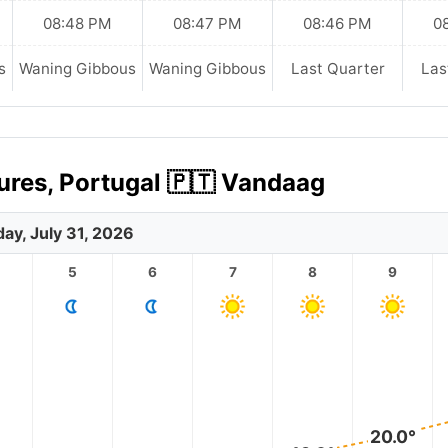
08:48 PM
08:47 PM
08:46 PM
0
s
Waning Gibbous
Waning Gibbous
Last Quarter
Las
ures, Portugal 🇵🇹 Vandaag
day, July 31, 2026
5
6
7
8
9
20.0°