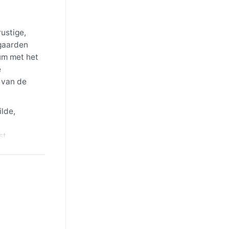
ustige,
ngaarden
um met het
e
 van de
ilde,
st
e
 of een
ochtends,
che