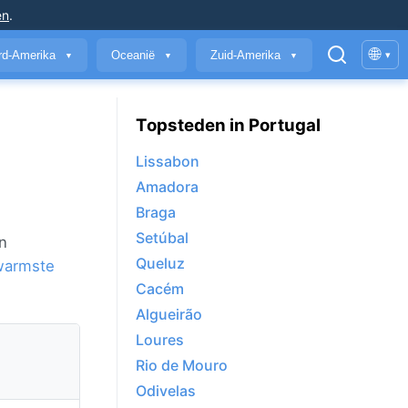
en
.
🌐
rd-Amerika
Oceanië
Zuid-Amerika
▾
▼
▼
▼
Topsteden in Portugal
Lissabon
Amadora
Braga
Setúbal
n
Queluz
warmste
Cacém
Algueirão
Loures
Rio de Mouro
Odivelas