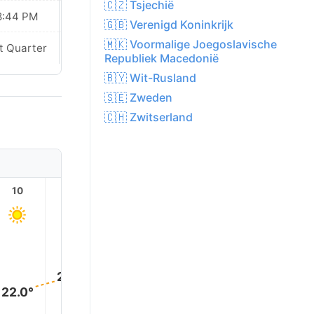
🇨🇿 Tsjechië
8:44 PM
08:43 PM
🇬🇧 Verenigd Koninkrijk
🇲🇰 Voormalige Joegoslavische
t Quarter
Last Quarter
Republiek Macedonië
🇧🇾 Wit-Rusland
🇸🇪 Zweden
🇨🇭 Zwitserland
10
11
12
13
14
15
29.0°
28.0°
27.0°
26.0°
24.0°
22.0°