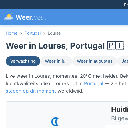
Pr
Weer.
best
Home
>
Portugal
>
Loures
Weer in Loures, Portugal 🇵🇹
Verwachting
Weer in juli
Weer in augustus
Ja
Live weer in Loures, momenteel 20°C met helder. Bek
luchtkwaliteitsindex. Loures ligt in
Portugal
— zie het 
steden op dit moment
wereldwijd.
Huid
Bijge