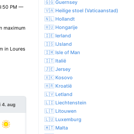
🇬🇬 Guernsey
08:50 PM —
🇻🇦 Heilige stoel (Vaticaanstad)
🇳🇱 Hollandt
🇭🇺 Hongarije
een maximum
🇮🇪 Ierland
🇮🇸 IJsland
m in Loures
🇮🇲 Isle of Man
🇮🇹 Italië
🇯🇪 Jersey
🇽🇰 Kosovo
🇭🇷 Kroatië
🇱🇻 Letland
🇱🇮 Liechtenstein
i 4. aug
wo 5. aug
🇱🇹 Litouwen
🇱🇺 Luxemburg
🇲🇹 Malta