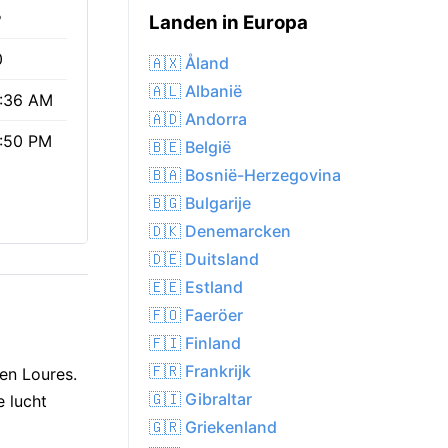
%
Landen in Europa
0
🇦🇽 Åland
🇦🇱 Albanië
:36 AM
🇦🇩 Andorra
:50 PM
🇧🇪 België
🇧🇦 Bosnië-Herzegovina
🇧🇬 Bulgarije
🇩🇰 Denemarcken
🇩🇪 Duitsland
🇪🇪 Estland
🇫🇴 Faeröer
🇫🇮 Finland
🇫🇷 Frankrijk
en Loures.
🇬🇮 Gibraltar
e lucht
🇬🇷 Griekenland