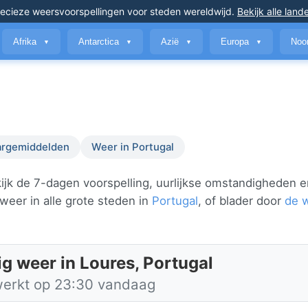
ecieze weersvoorspellingen
voor steden wereldwijd
.
Bekijk alle land
Afrika
Antarctica
Azië
Europa
Noo
▼
▼
▼
▼
argemiddelden
Weer in Portugal
ijk de 7-dagen voorspelling, uurlijkse omstandigheden e
weer in alle grote steden in
Portugal
, of blader door
de 
ig weer in Loures, Portugal
werkt op 23:30 vandaag