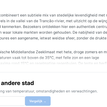
 combineert een subtiele mix van stedelijke levendigheid met r
vels in de vallei van de Trancão-rivier, met uitzicht op de wij
nd kenmerken. Bezoekers ontdekken hier een authentiek centr
en waar lokale markten worden gehouden. De nabijheid van d
oures een aangename, ietwat weidse sfeer, zonder de drukte
ypische Middellandse Zeeklimaat met hete, droge zomers en m
raturen vaak tot boven de 35°C, met felle zon en een lage
maxima rond 15°C en regelmatige regenbuien. De lente en herf
rme middagen en af en toe een bui. Pak voor de zomer licht
 de winter volstaat een regenjas en een lichte trui. De
 kan het ’s ochtends flink vochtig aanvoelen.
 andere stad
mei en van september tot november, wanneer de temperaturen
ijking van temperatuur, omstandigheden en verwachtingen.
egolven dagenlang aanhouden, dan is een plekje in de schaduw
de winter treedt soms dichte mist op in de vallei, vooral ’s 
Vergelijk →
men hier niet voor, maar een enkele keer brengt een Atlantis