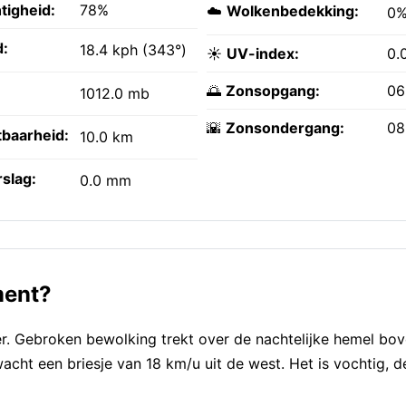
tigheid:
78%
☁️
Wolkenbedekking:
0
:
18.4 kph (343°)
☀️
UV-index:
0.
🌅
Zonsopgang:
06
1012.0 mb
🌇
Zonsondergang:
08
tbaarheid:
10.0 km
slag:
0.0 mm
ment?
r. Gebroken bewolking trekt over de nachtelijke hemel bov
cht een briesje van 18 km/u uit de west. Het is vochtig, d