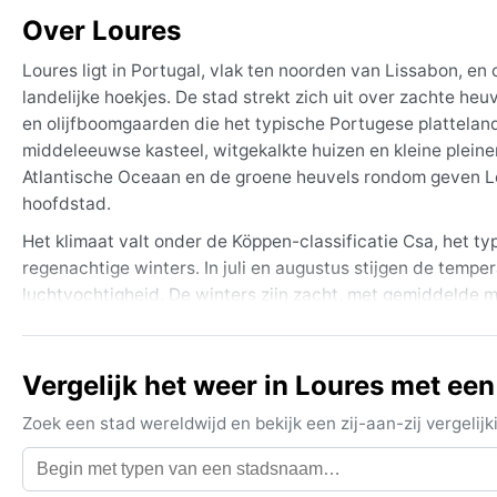
Over Loures
Loures ligt in Portugal, vlak ten noorden van Lissabon, en
landelijke hoekjes. De stad strekt zich uit over zachte heu
en olijfboomgaarden die het typische Portugese plattela
middeleeuwse kasteel, witgekalkte huizen en kleine plein
Atlantische Oceaan en de groene heuvels rondom geven L
hoofdstad.
Het klimaat valt onder de Köppen-classificatie Csa, het t
regenachtige winters. In juli en augustus stijgen de tempe
luchtvochtigheid. De winters zijn zacht, met gemiddelde 
brengen aangename overgangen: frisse ochtenden, lauwwa
katoenen kleding, een zonnehoed en zonnebrandcrème; voor
luchtvochtigheid blijft in de zomer laag, maar in de winter
Vergelijk het weer in Loures met een
De beste reistijd voor aangenaam weer is van maart tot 
Zoek een stad wereldwijd en bekijk een zij-aan-zij vergel
comfortabel zijn en de zon mild. In de zomer kunnen hitt
duik in het nabijgelegen zwembad geen overbodige luxe. In 
wat een bijzonder sfeerbeeld geeft. Stormen of orkanen ko