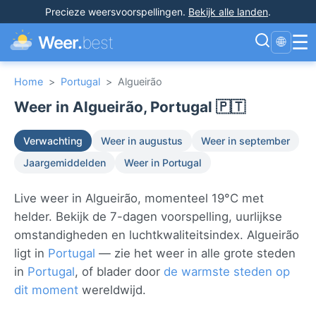
Precieze weersvoorspellingen
.
Bekijk alle landen
.
☰
Weer.
best
🌐
Home
>
Portugal
>
Algueirão
Weer in Algueirão, Portugal 🇵🇹
Verwachting
Weer in augustus
Weer in september
Jaargemiddelden
Weer in Portugal
Live weer in Algueirão, momenteel 19°C met
helder. Bekijk de 7-dagen voorspelling, uurlijkse
omstandigheden en luchtkwaliteitsindex. Algueirão
ligt in
Portugal
— zie het weer in alle grote steden
in
Portugal
, of blader door
de warmste steden op
dit moment
wereldwijd.