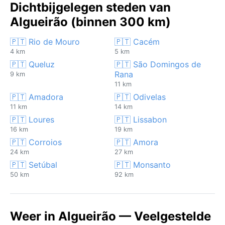
Dichtbijgelegen steden van
Algueirão (binnen 300 km)
🇵🇹 Rio de Mouro
🇵🇹 Cacém
4 km
5 km
🇵🇹 Queluz
🇵🇹 São Domingos de
Rana
9 km
11 km
🇵🇹 Amadora
🇵🇹 Odivelas
11 km
14 km
🇵🇹 Loures
🇵🇹 Lissabon
16 km
19 km
🇵🇹 Corroios
🇵🇹 Amora
24 km
27 km
🇵🇹 Setúbal
🇵🇹 Monsanto
50 km
92 km
Weer in Algueirão — Veelgestelde