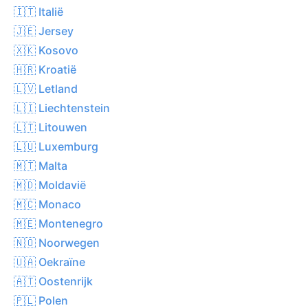
🇮🇹 Italië
🇯🇪 Jersey
🇽🇰 Kosovo
🇭🇷 Kroatië
🇱🇻 Letland
🇱🇮 Liechtenstein
🇱🇹 Litouwen
🇱🇺 Luxemburg
🇲🇹 Malta
🇲🇩 Moldavië
🇲🇨 Monaco
🇲🇪 Montenegro
🇳🇴 Noorwegen
🇺🇦 Oekraïne
🇦🇹 Oostenrijk
🇵🇱 Polen