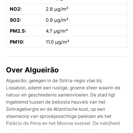
NO2:
2.8 µg/m³
SO2:
0.9 µg/m³
PM2.5:
4.7 µg/m³
PM10:
11.0 µg/m³
Over Algueirão
Algueirão, gelegen in de Sintra-regio vlak bij
Lissabon, ademt een rustige, groene sfeer waarin de
natuur en geschiedenis samenvloeien. De stad ligt
ingeklemd tussen de beboste heuvels van het
Sintragebergte en de Atlantische kust, op een
steenworp van sprookjesachtige paleizen als het
Palácio da Pena en het Moorse kasteel. De nabijheid
van de oceaan zorgt voor een frisse bries en een