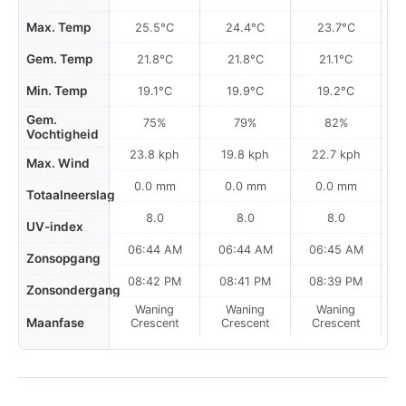
Max. Temp
25.5°C
24.4°C
23.7°C
Gem. Temp
21.8°C
21.8°C
21.1°C
Min. Temp
19.1°C
19.9°C
19.2°C
Gem.
75%
79%
82%
Vochtigheid
23.8 kph
19.8 kph
22.7 kph
Max. Wind
0.0 mm
0.0 mm
0.0 mm
Totaalneerslag
8.0
8.0
8.0
UV-index
06:44 AM
06:44 AM
06:45 AM
0
Zonsopgang
08:42 PM
08:41 PM
08:39 PM
Zonsondergang
Waning
Waning
Waning
N
Maanfase
Crescent
Crescent
Crescent