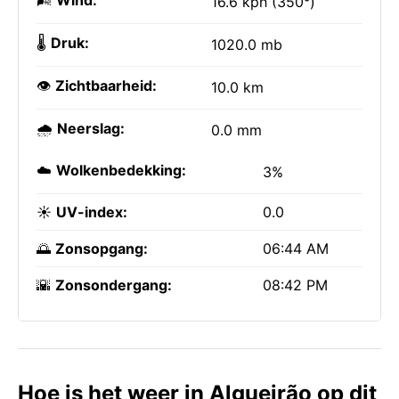
🌬️
Wind:
16.6 kph (350°)
🌡️
Druk:
1020.0 mb
👁️
Zichtbaarheid:
10.0 km
🌧️
Neerslag:
0.0 mm
☁️
Wolkenbedekking:
3%
☀️
UV-index:
0.0
🌅
Zonsopgang:
06:44 AM
🌇
Zonsondergang:
08:42 PM
Hoe is het weer in Algueirão op dit