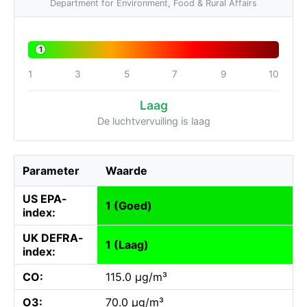
Department for Environment, Food & Rural Affairs
1
1
3
5
7
9
10
Laag
De luchtvervuiling is laag
Parameter
Waarde
US EPA-
1 (Goed)
index:
UK DEFRA-
1 (Laag)
index:
CO:
115.0 µg/m³
O3:
70.0 µg/m³