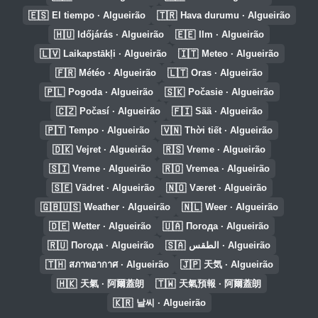
🇪🇸
🇹🇷
El tiempo · Algueirão
Hava durumu · Algueirão
🇭🇺
🇪🇪
Időjárás · Algueirão
Ilm · Algueirão
🇱🇻
🇮🇹
Laikapstākļi · Algueirão
Meteo · Algueirão
🇫🇷
🇱🇹
Météo · Algueirão
Oras · Algueirão
🇵🇱
🇸🇰
Pogoda · Algueirão
Počasie · Algueirão
🇨🇿
🇫🇮
Počasí · Algueirão
Sää · Algueirão
🇵🇹
🇻🇳
Tempo · Algueirão
Thời tiết · Algueirão
🇩🇰
🇷🇸
Vejret · Algueirão
Vreme · Algueirão
🇸🇮
🇷🇴
Vreme · Algueirão
Vremea · Algueirão
🇸🇪
🇳🇴
Vädret · Algueirão
Været · Algueirão
🇬🇧🇺🇸
🇳🇱
Weather · Algueirão
Weer · Algueirão
🇩🇪
🇺🇦
Wetter · Algueirão
Погода · Algueirão
🇷🇺
🇸🇦
Погода · Algueirão
الطقس · Algueirão
🇹🇭
🇯🇵
สภาพอากาศ · Algueirão
天気 · Algueirão
🇭🇰
🇹🇼
天氣 · 阿爾蓋朗
天氣預報 · 阿爾蓋朗
🇰🇷
날씨 · Algueirão