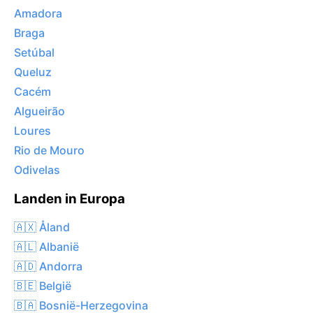
Amadora
Braga
Setúbal
Queluz
Cacém
Algueirão
Loures
Rio de Mouro
Odivelas
Landen in Europa
🇦🇽 Åland
🇦🇱 Albanië
🇦🇩 Andorra
🇧🇪 België
🇧🇦 Bosnië-Herzegovina