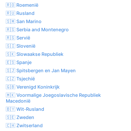
🇷🇴 Roemenië
🇷🇺 Rusland
🇸🇲 San Marino
🇷🇸 Serbia and Montenegro
🇷🇸 Servië
🇸🇮 Slovenië
🇸🇰 Slowaakse Republiek
🇪🇸 Spanje
🇸🇯 Spitsbergen en Jan Mayen
🇨🇿 Tsjechië
🇬🇧 Verenigd Koninkrijk
🇲🇰 Voormalige Joegoslavische Republiek
Macedonië
🇧🇾 Wit-Rusland
🇸🇪 Zweden
🇨🇭 Zwitserland