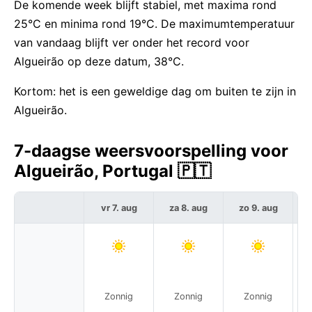
De komende week blijft stabiel, met maxima rond
25°C en minima rond 19°C. De maximumtemperatuur
van vandaag blijft ver onder het record voor
Algueirão op deze datum, 38°C.
Kortom: het is een geweldige dag om buiten te zijn in
Algueirão.
7-daagse weersvoorspelling voor
Algueirão, Portugal 🇵🇹
vr 7. aug
za 8. aug
zo 9. aug
m
Zonnig
Zonnig
Zonnig