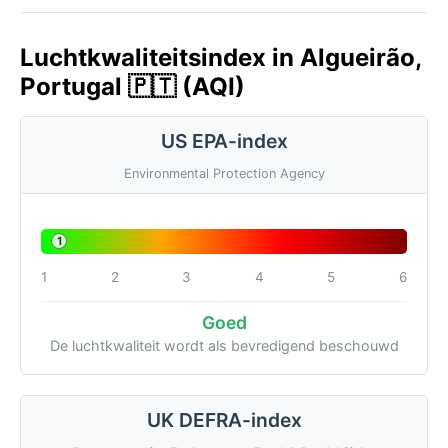
Luchtkwaliteitsindex in Algueirão,
Portugal 🇵🇹 (AQI)
US EPA-index
Environmental Protection Agency
1
1
2
3
4
5
6
Goed
De luchtkwaliteit wordt als bevredigend beschouwd
UK DEFRA-index