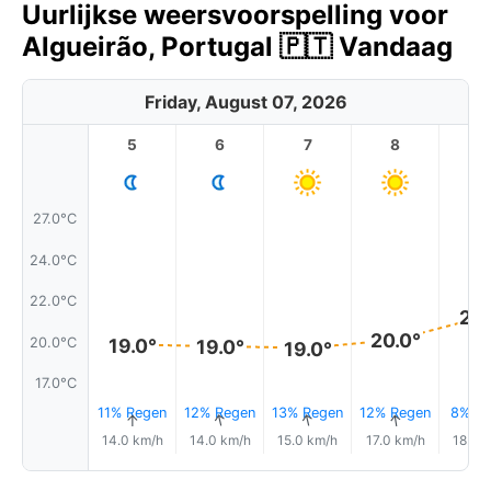
Uurlijkse weersvoorspelling voor
Algueirão, Portugal 🇵🇹 Vandaag
Friday, August 07, 2026
5
6
7
8
9
27.0°C
24.0°C
22.0°C
21.
20.0°
20.0°C
19.0°
19.0°
19.0°
17.0°C
11% Regen
12% Regen
13% Regen
12% Regen
8% Re
↑
↑
↑
↑
14.0 km/h
14.0 km/h
15.0 km/h
17.0 km/h
18.0 