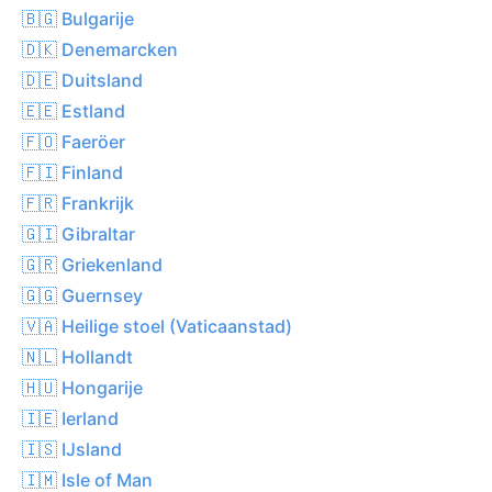
🇧🇬 Bulgarije
🇩🇰 Denemarcken
🇩🇪 Duitsland
🇪🇪 Estland
🇫🇴 Faeröer
🇫🇮 Finland
🇫🇷 Frankrijk
🇬🇮 Gibraltar
🇬🇷 Griekenland
🇬🇬 Guernsey
🇻🇦 Heilige stoel (Vaticaanstad)
🇳🇱 Hollandt
🇭🇺 Hongarije
🇮🇪 Ierland
🇮🇸 IJsland
🇮🇲 Isle of Man