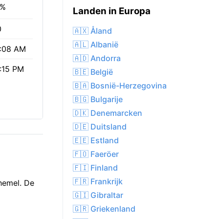
3%
Landen in Europa
0
🇦🇽 Åland
🇦🇱 Albanië
:08 AM
🇦🇩 Andorra
:15 PM
🇧🇪 België
🇧🇦 Bosnië-Herzegovina
🇧🇬 Bulgarije
🇩🇰 Denemarcken
🇩🇪 Duitsland
🇪🇪 Estland
🇫🇴 Faeröer
🇫🇮 Finland
🇫🇷 Frankrijk
hemel. De
🇬🇮 Gibraltar
🇬🇷 Griekenland