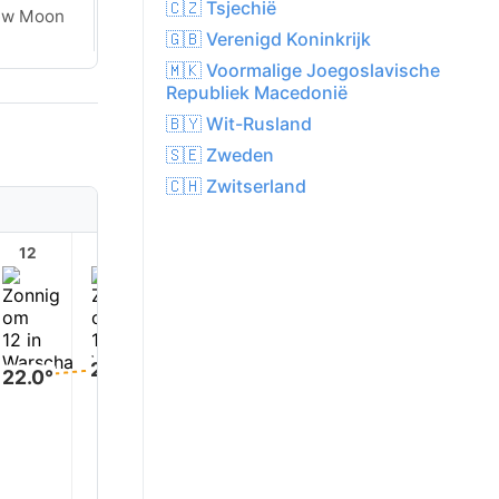
🇨🇿 Tsjechië
Waxing
ew Moon
Crescent
🇬🇧 Verenigd Koninkrijk
🇲🇰 Voormalige Joegoslavische
Republiek Macedonië
🇧🇾 Wit-Rusland
🇸🇪 Zweden
🇨🇭 Zwitserland
12
13
14
15
16
17
24.0°
24.0°
24.0°
24.0°
23.0°
22.0°