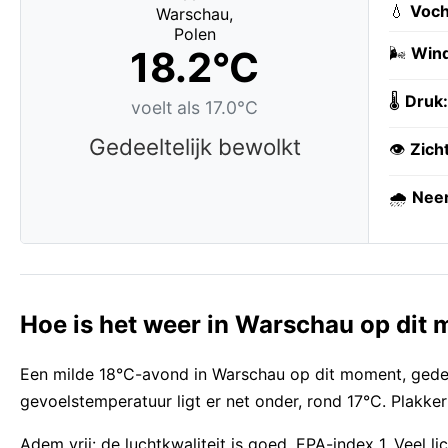
💧
Voch
18.2°C
🌬️
Wind
🌡️
Druk:
voelt als 17.0°C
Gedeeltelijk bewolkt
👁️
Zich
🌧️
Neer
Hoe is het weer in Warschau op dit
Een milde 18°C-avond in Warschau op dit moment, gedeel
gevoelstemperatuur ligt er net onder, rond 17°C. Plakk
Adem vrij: de luchtkwaliteit is goed, EPA-index 1. Veel 