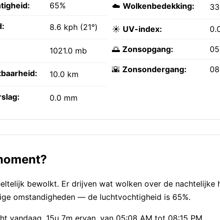
tigheid:
65%
☁️
Wolkenbedekking:
3
:
8.6 kph (21°)
☀️
UV-index:
0.
🌅
Zonsopgang:
05
1021.0 mb
🌇
Zonsondergang:
08
tbaarheid:
10.0 km
slag:
0.0 mm
 moment?
telijk bewolkt. Er drijven wat wolken over de nachtelijke 
erige omstandigheden — de luchtvochtigheid is 65%.
licht vandaag, 15u 7m ervan, van 05:08 AM tot 08:15 PM.