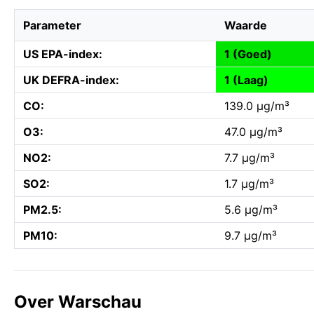
Parameter
Waarde
US EPA-index:
1 (Goed)
UK DEFRA-index:
1 (Laag)
CO:
139.0 µg/m³
O3:
47.0 µg/m³
NO2:
7.7 µg/m³
SO2:
1.7 µg/m³
PM2.5:
5.6 µg/m³
PM10:
9.7 µg/m³
Over Warschau