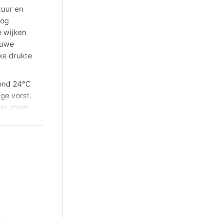
tuur en
log
e wijken
auwe
ke drukte
rond 24°C
ge vorst.
aar, maar
or de
aan. In de
, vooral
zware
 kou of