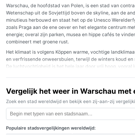
Warschau, de hoofdstad van Polen, is een stad van contra
Wetenschap uit de Sovjettijd boven de skyline, aan de an
minutieus herbouwd en staat het op de Unesco Werelderfgoe
zoals Praga aan de ene oever en het elegante centrum me
energie; overal zijn parken, musea en hippe cafés te vind
combineert met groene rust.
Het klimaat is volgens Köppen warme, vochtige landklima
en verfrissende onweersbuien, terwijl de winters koud en 
De luchtvochtigheid is het hele jaar door vrij hoog, vooral
de meeste neerslag in juli. Voor een bezoek zijn laagjes ess
zomer, en altijd een paraplu of waterdichte jas – het weer
Vergelijk het weer in Warschau met 
De beste periode voor een bezoek is van mei tot september
zomer kunnen hittegolven voorkomen, maar ze duren zelden 
Zoek een stad wereldwijd en bekijk een zij-aan-zij vergel
langs de Wisła, terwijl sneeuwval de stad in een sprook
stormen zijn zeldzaam, maar de winter kan een flinke por
regen, kiest het beste voor de late lente of vroege herfst.
Populaire stadsvergelijkingen wereldwijd: