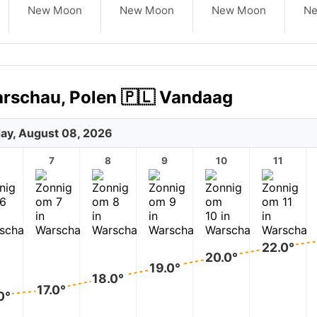
New Moon
New Moon
New Moon
N
arschau, Polen 🇵🇱 Vandaag
ay, August 08, 2026
7
8
9
10
11
22.0°
20.0°
19.0°
18.0°
17.0°
0°