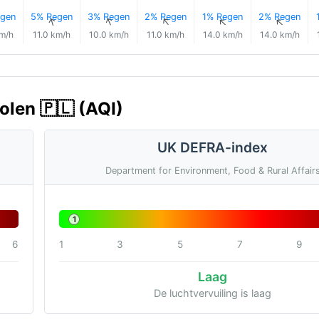
gen
5% Regen
3% Regen
2% Regen
1% Regen
2% Regen
↑
↑
↑
↑
↑
↑
km/h
11.0 km/h
10.0 km/h
11.0 km/h
14.0 km/h
14.0 km/h
olen 🇵🇱 (AQI)
UK DEFRA-index
Department for Environment, Food & Rural Affair
1
6
1
3
5
7
9
Laag
De luchtvervuiling is laag