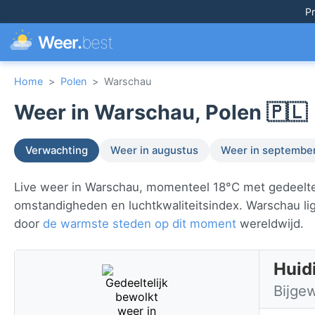
Pr
Weer.
best
Home
>
Polen
>
Warschau
Weer in Warschau, Polen 🇵🇱
Verwachting
Weer in augustus
Weer in septembe
Live weer in Warschau, momenteel 18°C met gedeelteli
omstandigheden en luchtkwaliteitsindex. Warschau lig
door
de warmste steden op dit moment
wereldwijd.
Huid
Bijge