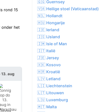
🇬🇬 Guernsey
🇻🇦 Heilige stoel (Vaticaanstad)
s rond 15
🇳🇱 Hollandt
🇭🇺 Hongarije
 onder het
🇮🇪 Ierland
🇮🇸 IJsland
🇮🇲 Isle of Man
🇮🇹 Italië
🇯🇪 Jersey
🇽🇰 Kosovo
🇭🇷 Kroatië
 13. aug
vr 14. aug
🇱🇻 Letland
🇱🇮 Liechtenstein
🇱🇹 Litouwen
🇱🇺 Luxemburg
🇲🇹 Malta
Zonnig
Zonnig