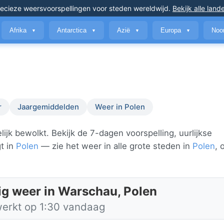
ecieze weersvoorspellingen
voor steden wereldwijd
.
Bekijk alle land
Afrika
Antarctica
Azië
Europa
Noo
▼
▼
▼
▼
r
Jaargemiddelden
Weer in Polen
jk bewolkt. Bekijk de 7-dagen voorspelling, uurlijkse
t in
Polen
— zie het weer in alle grote steden in
Polen
, 
ig weer in Warschau, Polen
werkt op 1:30 vandaag