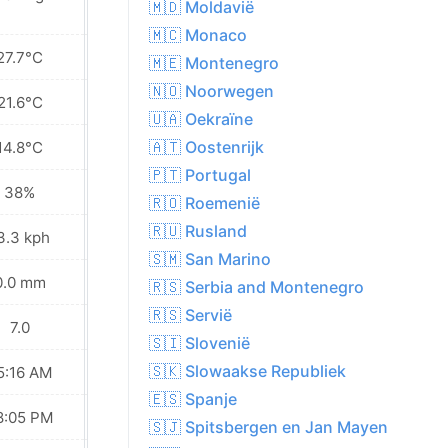
🇲🇩 Moldavië
🇲🇨 Monaco
27.7°C
32.2°C
🇲🇪 Montenegro
🇳🇴 Noorwegen
21.6°C
24.8°C
🇺🇦 Oekraïne
🇦🇹 Oostenrijk
14.8°C
17.3°C
🇵🇹 Portugal
38%
25%
🇷🇴 Roemenië
🇷🇺 Rusland
3.3 kph
13.7 kph
🇸🇲 San Marino
0.0 mm
0.0 mm
🇷🇸 Serbia and Montenegro
🇷🇸 Servië
7.0
8.0
🇸🇮 Slovenië
🇸🇰 Slowaakse Republiek
5:16 AM
05:18 AM
🇪🇸 Spanje
8:05 PM
08:03 PM
🇸🇯 Spitsbergen en Jan Mayen