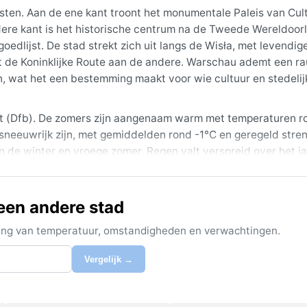
sten. Aan de ene kant troont het monumentale Paleis van Cul
dere kant is het historische centrum na de Tweede Wereldoor
dlijst. De stad strekt zich uit langs de Wisła, met levendig
t de Koninklijke Route aan de andere. Warschau ademt een r
en, wat het een bestemming maakt voor wie cultuur en stedelij
at (Dfb). De zomers zijn aangenaam warm met temperaturen 
sneeuwrijk zijn, met gemiddelden rond -1°C en geregeld stren
 in de winter en vroege zomer. Regen valt verspreid over het j
entieel: een warme jas en sjaal in de winter, lichte kleding vo
 kan snel omslaan.
een andere stad
, wanneer de temperaturen mild zijn en de parken in bloei st
lang. In de herfst en winter is mist een opvallend fenomeen
ijking van temperatuur, omstandigheden en verwachtingen.
jeslandschap verandert. Extreme weersomstandigheden zoals 
tie sneeuw brengen. Wie Warschau wil ervaren zonder extreme
Vergelijk →