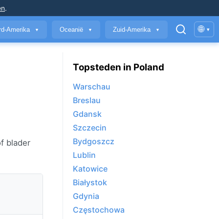
en
.
🌐
rd-Amerika
Oceanië
Zuid-Amerika
▾
▼
▼
▼
Topsteden in Poland
Warschau
Breslau
Gdansk
Szczecin
Bydgoszcz
of blader
Lublin
Katowice
Białystok
Gdynia
Częstochowa