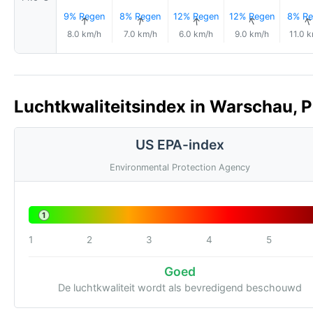
9% Regen
8% Regen
12% Regen
12% Regen
8% Re
↑
↑
↑
↑
8.0 km/h
7.0 km/h
6.0 km/h
9.0 km/h
11.0 
Luchtkwaliteitsindex in Warschau, P
US EPA-index
Environmental Protection Agency
1
1
2
3
4
5
Goed
De luchtkwaliteit wordt als bevredigend beschouwd