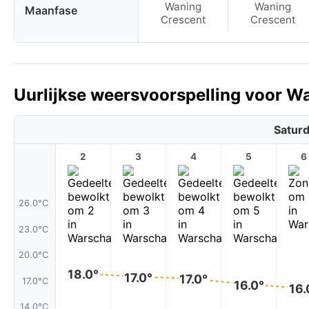
Waning
Waning
Maanfase
Crescent
Crescent
Uurlijkse weersvoorspelling voor W
Saturd
2
3
4
5
6
26.0°C
23.0°C
20.0°C
18.0°
17.0°
17.0°
17.0°C
16.0°
16.
14.0°C