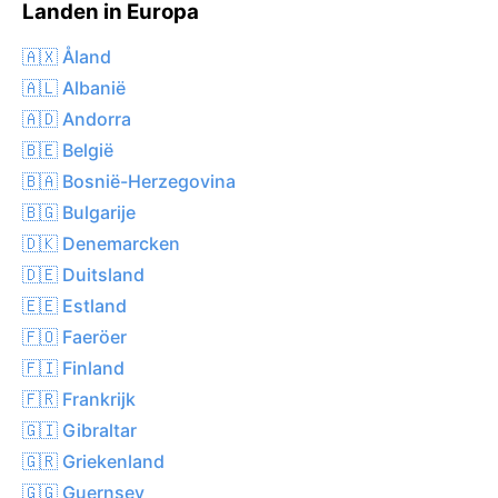
Landen in Europa
🇦🇽 Åland
🇦🇱 Albanië
🇦🇩 Andorra
🇧🇪 België
🇧🇦 Bosnië-Herzegovina
🇧🇬 Bulgarije
🇩🇰 Denemarcken
🇩🇪 Duitsland
🇪🇪 Estland
🇫🇴 Faeröer
🇫🇮 Finland
🇫🇷 Frankrijk
🇬🇮 Gibraltar
🇬🇷 Griekenland
🇬🇬 Guernsey