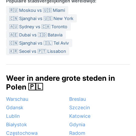
Populaire stadsvergelijkingen wereldwijd:
🇷🇺 Moskou vs 🇺🇸 Miami
🇨🇳 Sjanghai vs 🇺🇸 New York
🇦🇺 Sydney vs 🇨🇦 Toronto
🇦🇪 Dubai vs 🇮🇩 Batavia
🇨🇳 Sjanghai vs 🇮🇱 Tel Aviv
🇰🇷 Seoel vs 🇵🇹 Lissabon
Weer in andere grote steden in
Polen 🇵🇱
Warschau
Breslau
Gdansk
Szczecin
Lublin
Katowice
Białystok
Gdynia
Częstochowa
Radom