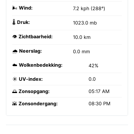
🌬️
Wind:
7.2 kph (288°)
🌡️
Druk:
1023.0 mb
👁️
Zichtbaarheid:
10.0 km
🌧️
Neerslag:
0.0 mm
☁️
Wolkenbedekking:
42%
☀️
UV-index:
0.0
🌅
Zonsopgang:
05:17 AM
🌇
Zonsondergang:
08:30 PM