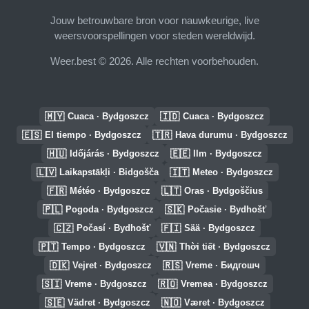
Jouw betrouwbare bron voor nauwkeurige, live
weersvoorspellingen voor steden wereldwijd.
Weer.best © 2026. Alle rechten voorbehouden.
🇲🇾
🇮🇩
Cuaca · Bydgoszcz
Cuaca · Bydgoszcz
🇪🇸
🇹🇷
El tiempo · Bydgoszcz
Hava durumu · Bydgoszcz
🇭🇺
🇪🇪
Időjárás · Bydgoszcz
Ilm · Bydgoszcz
🇱🇻
🇮🇹
Laikapstākļi · Bidgošča
Meteo · Bydgoszcz
🇫🇷
🇱🇹
Météo · Bydgoszcz
Oras · Bydgoščius
🇵🇱
🇸🇰
Pogoda · Bydgoszcz
Počasie · Bydhošť
🇨🇿
🇫🇮
Počasí · Bydhošť
Sää · Bydgoszcz
🇵🇹
🇻🇳
Tempo · Bydgoszcz
Thời tiết · Bydgoszcz
🇩🇰
🇷🇸
Vejret · Bydgoszcz
Vreme · Бидгошч
🇸🇮
🇷🇴
Vreme · Bydgoszcz
Vremea · Bydgoszcz
🇸🇪
🇳🇴
Vädret · Bydgoszcz
Været · Bydgoszcz