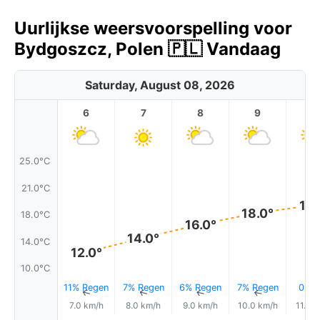
Uurlijkse weersvoorspelling voor
Bydgoszcz, Polen 🇵🇱 Vandaag
Saturday, August 08, 2026
6
7
8
9
1
25.0°C
21.0°C
19.
18.0°
18.0°C
16.0°
14.0°
14.0°C
12.0°
10.0°C
11% Regen
7% Regen
6% Regen
7% Regen
0.0
↑
↑
↑
↑
7.0 km/h
8.0 km/h
9.0 km/h
10.0 km/h
11.0 