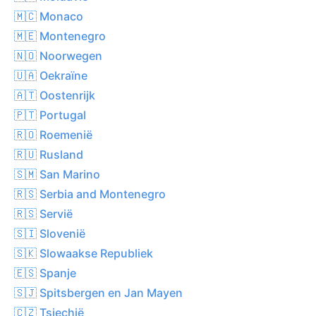
🇲🇨 Monaco
🇲🇪 Montenegro
🇳🇴 Noorwegen
🇺🇦 Oekraïne
🇦🇹 Oostenrijk
🇵🇹 Portugal
🇷🇴 Roemenië
🇷🇺 Rusland
🇸🇲 San Marino
🇷🇸 Serbia and Montenegro
🇷🇸 Servië
🇸🇮 Slovenië
🇸🇰 Slowaakse Republiek
🇪🇸 Spanje
🇸🇯 Spitsbergen en Jan Mayen
🇨🇿 Tsjechië