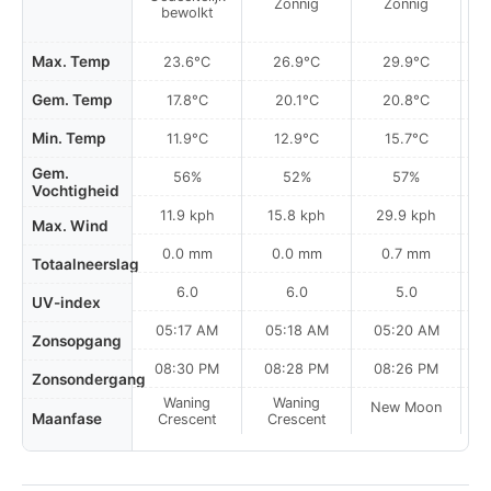
Zonnig
Zonnig
bewolkt
Max. Temp
23.6°C
26.9°C
29.9°C
Gem. Temp
17.8°C
20.1°C
20.8°C
Min. Temp
11.9°C
12.9°C
15.7°C
Gem.
56%
52%
57%
Vochtigheid
11.9 kph
15.8 kph
29.9 kph
Max. Wind
0.0 mm
0.0 mm
0.7 mm
Totaalneerslag
6.0
6.0
5.0
UV-index
05:17 AM
05:18 AM
05:20 AM
0
Zonsopgang
08:30 PM
08:28 PM
08:26 PM
Zonsondergang
Waning
Waning
New Moon
N
Maanfase
Crescent
Crescent