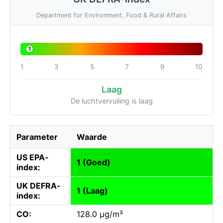
Department for Environment, Food & Rural Affairs
1
1
3
5
7
9
10
Laag
De luchtvervuiling is laag
Parameter
Waarde
US EPA-
1 (Goed)
index:
UK DEFRA-
1 (Laag)
index:
CO:
128.0 µg/m³