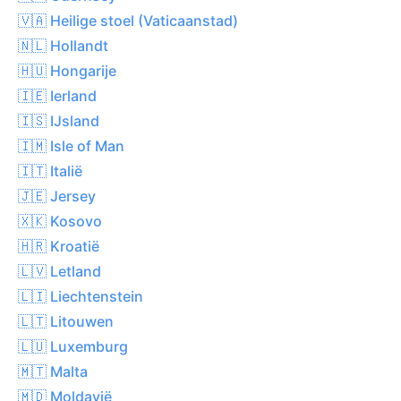
🇻🇦 Heilige stoel (Vaticaanstad)
🇳🇱 Hollandt
🇭🇺 Hongarije
🇮🇪 Ierland
🇮🇸 IJsland
🇮🇲 Isle of Man
🇮🇹 Italië
🇯🇪 Jersey
🇽🇰 Kosovo
🇭🇷 Kroatië
🇱🇻 Letland
🇱🇮 Liechtenstein
🇱🇹 Litouwen
🇱🇺 Luxemburg
🇲🇹 Malta
🇲🇩 Moldavië