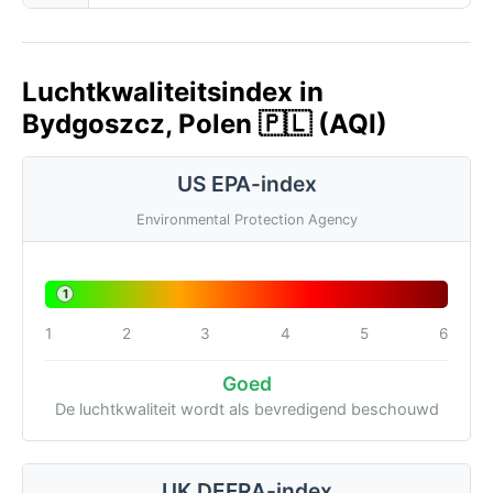
Luchtkwaliteitsindex in
Bydgoszcz, Polen 🇵🇱 (AQI)
US EPA-index
Environmental Protection Agency
1
1
2
3
4
5
6
Goed
De luchtkwaliteit wordt als bevredigend beschouwd
UK DEFRA-index