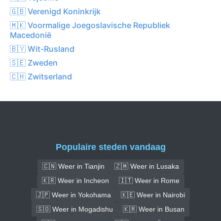
🇬🇧 Verenigd Koninkrijk
🇲🇰 Voormalige Joegoslavische Republiek
Macedonië
🇧🇾 Wit-Rusland
🇸🇪 Zweden
🇨🇭 Zwitserland
Populaire steden vandaag
🇨🇳 Weer in Tianjin
🇿🇲 Weer in Lusaka
🇰🇷 Weer in Incheon
🇮🇹 Weer in Rome
🇯🇵 Weer in Yokohama
🇰🇪 Weer in Nairobi
🇸🇴 Weer in Mogadishu
🇰🇷 Weer in Busan