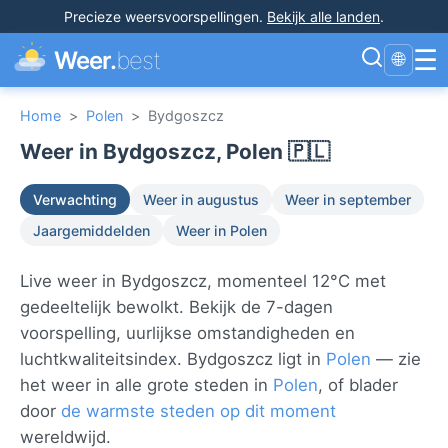
Precieze weersvoorspellingen
.
Bekijk alle landen
.
☰
Weer.
best
🌐
Home
>
Polen
>
Bydgoszcz
Weer in Bydgoszcz, Polen 🇵🇱
Verwachting
Weer in augustus
Weer in september
Jaargemiddelden
Weer in Polen
Live weer in Bydgoszcz, momenteel 12°C met
gedeeltelijk bewolkt. Bekijk de 7-dagen
voorspelling, uurlijkse omstandigheden en
luchtkwaliteitsindex. Bydgoszcz ligt in
Polen
— zie
het weer in alle grote steden in
Polen
, of blader
door
de warmste steden op dit moment
wereldwijd.