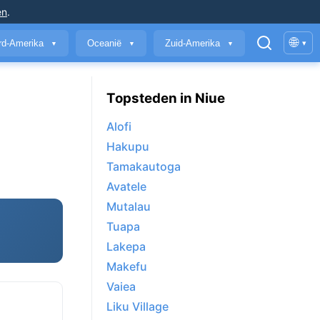
en
.
🌐
rd-Amerika
Oceanië
Zuid-Amerika
▾
▼
▼
▼
Topsteden in Niue
Alofi
Hakupu
Tamakautoga
Avatele
Mutalau
Tuapa
Lakepa
Makefu
Vaiea
Liku Village