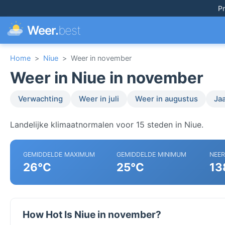
Pr
Weer.
best
Home
>
Niue
>
Weer in november
Weer in Niue in november
Verwachting
Weer in juli
Weer in augustus
Ja
Landelijke klimaatnormalen voor 15 steden in Niue.
GEMIDDELDE MAXIMUM
GEMIDDELDE MINIMUM
NEE
26°C
25°C
13
How Hot Is Niue in november?