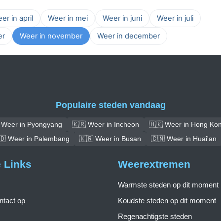
er in april
Weer in mei
Weer in juni
Weer in juli
er
Weer in november
Weer in december
Populaire steden vandaag
 Weer in Pyongyang
🇰🇷 Weer in Incheon
🇭🇰 Weer in Hong Ko
🇩 Weer in Palembang
🇰🇷 Weer in Busan
🇨🇳 Weer in Huai'an
e Links
Weerextremen
Warmste steden op dit moment
tact op
Koudste steden op dit moment
Regenachtigste steden