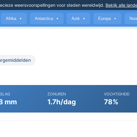
ecieze weersvoorspellingen
voor steden wereldwijd
.
Bekijk alle land
Afrika
Antarctica
Azië
Europa
Noo
▼
▼
▼
▼
argemiddelden
RSLAG
ZONUREN
VOCHTIGHEID
8 mm
1.7h/dag
78%