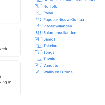
🇳🇫 Norfolk
🇵🇼 Palau
🇵🇬 Papoea-Nieuw-Guinea
🇵🇳 Pitcairneilanden
🇸🇧 Salomonseilanden
🇼🇸 Samoa
🇹🇰 Tokelau
werk.
🇹🇴 Tonga
🇹🇻 Tuvalu
🇻🇺 Vanuatu
🇼🇫 Wallis en Futuna
n
king in