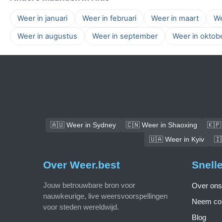
Weer in januari
Weer in februari
Weer in maart
We
Weer in augustus
Weer in september
Weer in oktob
🇦🇺 Weer in Sydney
🇨🇳 Weer in Shaoxing
🇰🇵
🇺🇦 Weer in Kyiv
🇮
Over Weer.best
Snell
Jouw betrouwbare bron voor
Over ons
nauwkeurige, live weersvoorspellingen
Neem con
voor steden wereldwijd.
Blog