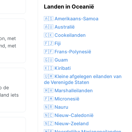
Landen in Oceanië
🇦🇸 Amerikaans-Samoa
🇦🇺 Australië
🇨🇰 Cookeilanden
on, met
🇫🇯 Fiji
and, met
🇵🇫 Frans-Polynesië
🇬🇺 Guam
🇰🇮 Kiribati
🇺🇲 Kleine afgelegen eilanden van
de Verenigde Staten
p de
🇲🇭 Marshalleilanden
land iets
🇫🇲 Micronesië
🇳🇷 Nauru
🇳🇨 Nieuw-Caledonië
🇳🇿 Nieuw-Zeeland
🇲🇵 Noordelijke Marianeneilanden