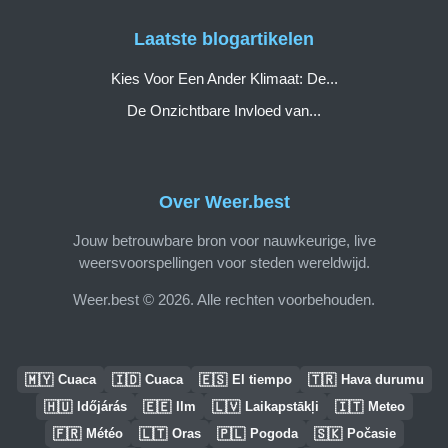
Laatste blogartikelen
Kies Voor Een Ander Klimaat: De...
De Onzichtbare Invloed van...
Over Weer.best
Jouw betrouwbare bron voor nauwkeurige, live
weersvoorspellingen voor steden wereldwijd.
Weer.best © 2026. Alle rechten voorbehouden.
🇲🇾
🇮🇩
🇪🇸
🇹🇷
Cuaca
Cuaca
El tiempo
Hava durumu
🇭🇺
🇪🇪
🇱🇻
🇮🇹
Időjárás
Ilm
Laikapstākļi
Meteo
🇫🇷
🇱🇹
🇵🇱
🇸🇰
Météo
Oras
Pogoda
Počasie