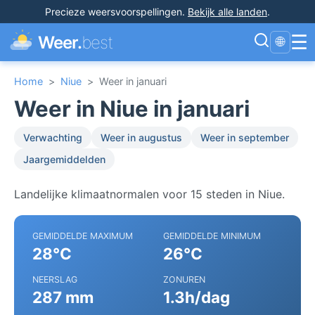
Precieze weersvoorspellingen
.
Bekijk alle landen
.
☰
Weer.
best
🌐
Home
>
Niue
>
Weer in januari
Weer in Niue in januari
Verwachting
Weer in augustus
Weer in september
Jaargemiddelden
Landelijke klimaatnormalen voor 15 steden in Niue.
GEMIDDELDE MAXIMUM
GEMIDDELDE MINIMUM
28°C
26°C
NEERSLAG
ZONUREN
287 mm
1.3h/dag