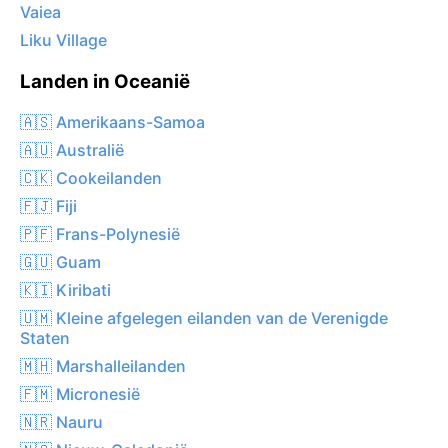
Vaiea
Liku Village
Landen in Oceanië
🇦🇸 Amerikaans-Samoa
🇦🇺 Australië
🇨🇰 Cookeilanden
🇫🇯 Fiji
🇵🇫 Frans-Polynesië
🇬🇺 Guam
🇰🇮 Kiribati
🇺🇲 Kleine afgelegen eilanden van de Verenigde
Staten
🇲🇭 Marshalleilanden
🇫🇲 Micronesië
🇳🇷 Nauru