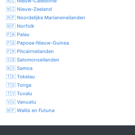
🇳🇨 Nieuw-Caledonië
🇳🇿 Nieuw-Zeeland
🇲🇵 Noordelijke Marianeneilanden
🇳🇫 Norfolk
🇵🇼 Palau
🇵🇬 Papoea-Nieuw-Guinea
🇵🇳 Pitcairneilanden
🇸🇧 Salomonseilanden
🇼🇸 Samoa
🇹🇰 Tokelau
🇹🇴 Tonga
🇹🇻 Tuvalu
🇻🇺 Vanuatu
🇼🇫 Wallis en Futuna