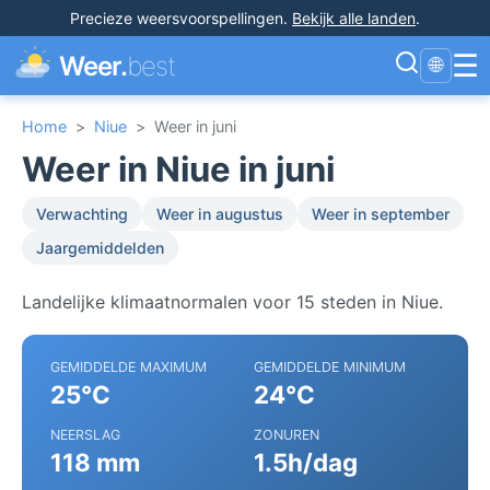
Precieze weersvoorspellingen
.
Bekijk alle landen
.
☰
Weer.
best
🌐
Home
>
Niue
>
Weer in juni
Weer in Niue in juni
Verwachting
Weer in augustus
Weer in september
Jaargemiddelden
Landelijke klimaatnormalen voor 15 steden in Niue.
GEMIDDELDE MAXIMUM
GEMIDDELDE MINIMUM
25°C
24°C
NEERSLAG
ZONUREN
118 mm
1.5h/dag