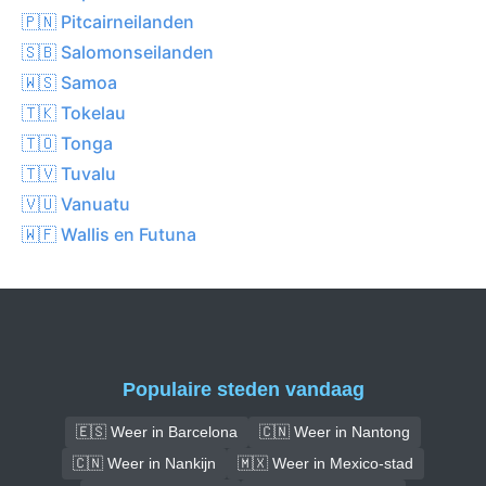
🇵🇳 Pitcairneilanden
🇸🇧 Salomonseilanden
🇼🇸 Samoa
🇹🇰 Tokelau
🇹🇴 Tonga
🇹🇻 Tuvalu
🇻🇺 Vanuatu
🇼🇫 Wallis en Futuna
Populaire steden vandaag
🇪🇸 Weer in Barcelona
🇨🇳 Weer in Nantong
🇨🇳 Weer in Nankijn
🇲🇽 Weer in Mexico-stad