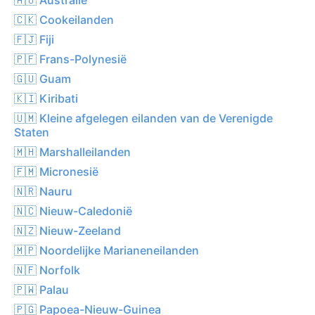
🇨🇰 Cookeilanden
🇫🇯 Fiji
🇵🇫 Frans-Polynesië
🇬🇺 Guam
🇰🇮 Kiribati
🇺🇲 Kleine afgelegen eilanden van de Verenigde
Staten
🇲🇭 Marshalleilanden
🇫🇲 Micronesië
🇳🇷 Nauru
🇳🇨 Nieuw-Caledonië
🇳🇿 Nieuw-Zeeland
🇲🇵 Noordelijke Marianeneilanden
🇳🇫 Norfolk
🇵🇼 Palau
🇵🇬 Papoea-Nieuw-Guinea