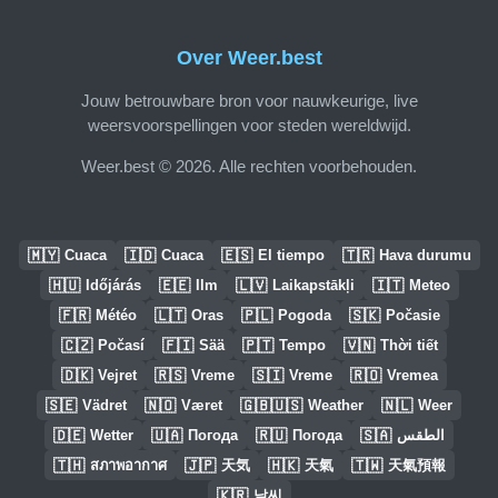
Over Weer.best
Jouw betrouwbare bron voor nauwkeurige, live
weersvoorspellingen voor steden wereldwijd.
Weer.best © 2026. Alle rechten voorbehouden.
🇲🇾
🇮🇩
🇪🇸
🇹🇷
Cuaca
Cuaca
El tiempo
Hava durumu
🇭🇺
🇪🇪
🇱🇻
🇮🇹
Időjárás
Ilm
Laikapstākļi
Meteo
🇫🇷
🇱🇹
🇵🇱
🇸🇰
Météo
Oras
Pogoda
Počasie
🇨🇿
🇫🇮
🇵🇹
🇻🇳
Počasí
Sää
Tempo
Thời tiết
🇩🇰
🇷🇸
🇸🇮
🇷🇴
Vejret
Vreme
Vreme
Vremea
🇸🇪
🇳🇴
🇬🇧🇺🇸
🇳🇱
Vädret
Været
Weather
Weer
🇩🇪
🇺🇦
🇷🇺
🇸🇦
Wetter
Погода
Погода
الطقس
🇹🇭
🇯🇵
🇭🇰
🇹🇼
สภาพอากาศ
天気
天氣
天氣預報
🇰🇷
날씨