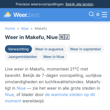
Precieze weersvoorspellingen
.
Bekijk alle landen
.
☰
Weer.
best
🌐
Home
>
Niue
>
Makefu
Weer in Makefu, Niue 🇳🇺
Verwachting
Weer in augustus
Weer in september
Jaargemiddelden
Weer in Niue
Live weer in Makefu, momenteel 21°C met
bewolkt. Bekijk de 7-dagen voorspelling, uurlijkse
omstandigheden en luchtkwaliteitsindex. Makefu
ligt in
Niue
— zie het weer in alle grote steden in
Niue
, of blader door
de warmste steden op dit
moment
wereldwijd.