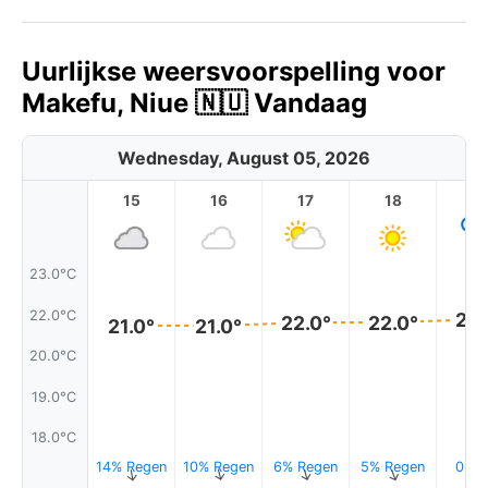
Uurlijkse weersvoorspelling voor
Makefu, Niue 🇳🇺 Vandaag
Wednesday, August 05, 2026
15
16
17
18
1
23.0°C
22.0°C
22.
22.0°
22.0°
21.0°
21.0°
20.0°C
19.0°C
18.0°C
14% Regen
10% Regen
6% Regen
5% Regen
0.0
↑
↑
↑
↑