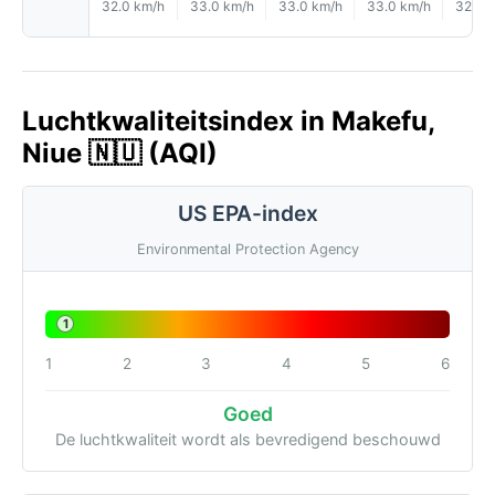
32.0 km/h
33.0 km/h
33.0 km/h
33.0 km/h
32.0 
Luchtkwaliteitsindex in Makefu,
Niue 🇳🇺 (AQI)
US EPA-index
Environmental Protection Agency
1
1
2
3
4
5
6
Goed
De luchtkwaliteit wordt als bevredigend beschouwd