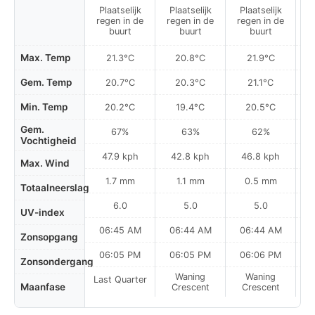
Plaatselijk
Plaatselijk
Plaatselijk
P
regen in de
regen in de
regen in de
r
buurt
buurt
buurt
Max. Temp
21.3°C
20.8°C
21.9°C
Gem. Temp
20.7°C
20.3°C
21.1°C
Min. Temp
20.2°C
19.4°C
20.5°C
Gem.
67%
63%
62%
Vochtigheid
47.9 kph
42.8 kph
46.8 kph
Max. Wind
1.7 mm
1.1 mm
0.5 mm
Totaalneerslag
6.0
5.0
5.0
UV-index
06:45 AM
06:44 AM
06:44 AM
0
Zonsopgang
06:05 PM
06:05 PM
06:06 PM
Zonsondergang
Waning
Waning
Last Quarter
Maanfase
Crescent
Crescent