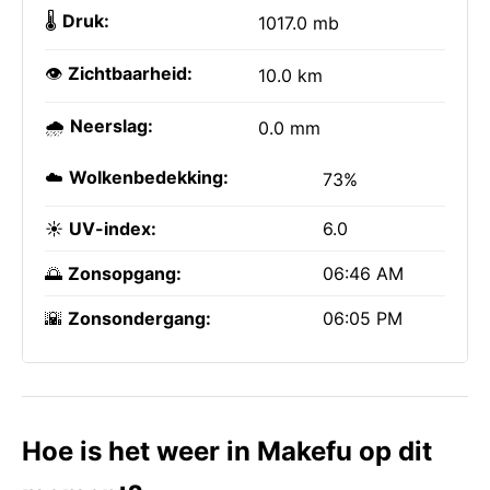
🌡️
Druk:
1017.0 mb
👁️
Zichtbaarheid:
10.0 km
🌧️
Neerslag:
0.0 mm
☁️
Wolkenbedekking:
73%
☀️
UV-index:
6.0
🌅
Zonsopgang:
06:46 AM
🌇
Zonsondergang:
06:05 PM
Hoe is het weer in Makefu op dit