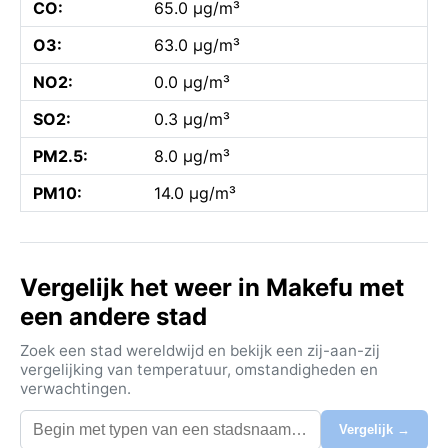
CO:
65.0 µg/m³
O3:
63.0 µg/m³
NO2:
0.0 µg/m³
SO2:
0.3 µg/m³
PM2.5:
8.0 µg/m³
PM10:
14.0 µg/m³
Vergelijk het weer in Makefu met
een andere stad
Zoek een stad wereldwijd en bekijk een zij-aan-zij
vergelijking van temperatuur, omstandigheden en
verwachtingen.
Vergelijk →