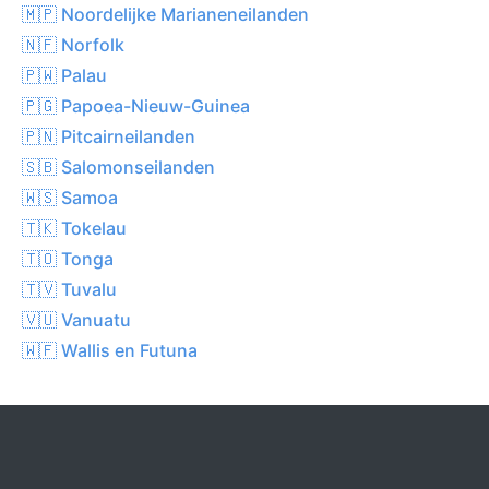
🇲🇵 Noordelijke Marianeneilanden
🇳🇫 Norfolk
🇵🇼 Palau
🇵🇬 Papoea-Nieuw-Guinea
🇵🇳 Pitcairneilanden
🇸🇧 Salomonseilanden
🇼🇸 Samoa
🇹🇰 Tokelau
🇹🇴 Tonga
🇹🇻 Tuvalu
🇻🇺 Vanuatu
🇼🇫 Wallis en Futuna