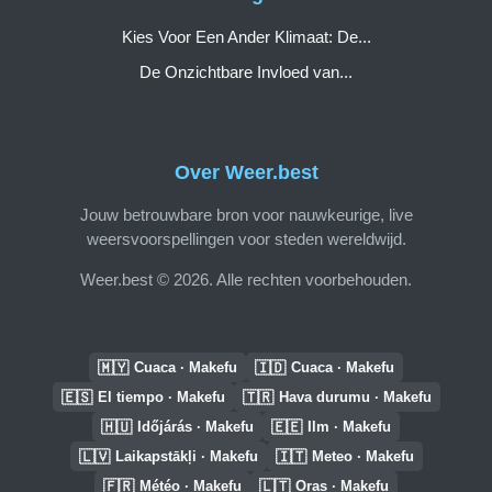
Kies Voor Een Ander Klimaat: De...
De Onzichtbare Invloed van...
Over Weer.best
Jouw betrouwbare bron voor nauwkeurige, live
weersvoorspellingen voor steden wereldwijd.
Weer.best © 2026. Alle rechten voorbehouden.
🇲🇾
🇮🇩
Cuaca · Makefu
Cuaca · Makefu
🇪🇸
🇹🇷
El tiempo · Makefu
Hava durumu · Makefu
🇭🇺
🇪🇪
Időjárás · Makefu
Ilm · Makefu
🇱🇻
🇮🇹
Laikapstākļi · Makefu
Meteo · Makefu
🇫🇷
🇱🇹
Météo · Makefu
Oras · Makefu