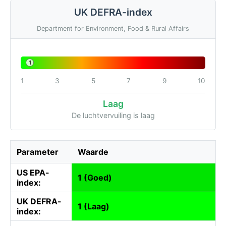
UK DEFRA-index
Department for Environment, Food & Rural Affairs
1
1
3
5
7
9
10
Laag
De luchtvervuiling is laag
Parameter
Waarde
US EPA-
1 (Goed)
index:
UK DEFRA-
1 (Laag)
index: