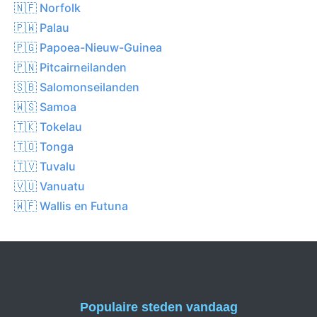
🇳🇫 Norfolk
🇵🇼 Palau
🇵🇬 Papoea-Nieuw-Guinea
🇵🇳 Pitcairneilanden
🇸🇧 Salomonseilanden
🇼🇸 Samoa
🇹🇰 Tokelau
🇹🇴 Tonga
🇹🇻 Tuvalu
🇻🇺 Vanuatu
🇼🇫 Wallis en Futuna
Populaire steden vandaag