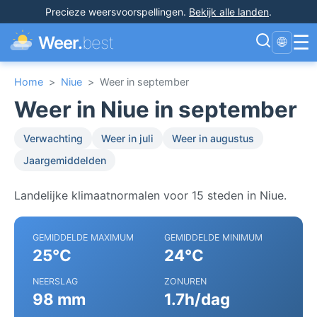
Precieze weersvoorspellingen
.
Bekijk alle landen
.
☰
Weer.
best
🌐
Home
>
Niue
>
Weer in september
Weer in Niue in september
Verwachting
Weer in juli
Weer in augustus
Jaargemiddelden
Landelijke klimaatnormalen voor 15 steden in Niue.
GEMIDDELDE MAXIMUM
GEMIDDELDE MINIMUM
25°C
24°C
NEERSLAG
ZONUREN
98 mm
1.7h/dag