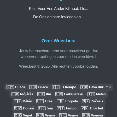
Kies Voor Een Ander Klimaat: De...
De Onzichtbare Invloed van...
Over Weer.best
Jouw betrouwbare bron voor nauwkeurige, live
weersvoorspellingen voor steden wereldwijd.
Weer.best © 2026. Alle rechten voorbehouden.
🇲🇾
🇮🇩
🇪🇸
🇹🇷
Cuaca
Cuaca
El tiempo
Hava durumu
🇭🇺
🇪🇪
🇱🇻
🇮🇹
Időjárás
Ilm
Laikapstākļi
Meteo
🇫🇷
🇱🇹
🇵🇱
🇸🇰
Météo
Oras
Pogoda
Počasie
🇨🇿
🇫🇮
🇵🇹
🇻🇳
Počasí
Sää
Tempo
Thời tiết
🇩🇰
🇷🇸
🇸🇮
🇷🇴
Vejret
Vreme
Vreme
Vremea