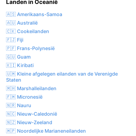
Landen in Oceanië
🇦🇸 Amerikaans-Samoa
🇦🇺 Australië
🇨🇰 Cookeilanden
🇫🇯 Fiji
🇵🇫 Frans-Polynesië
🇬🇺 Guam
🇰🇮 Kiribati
🇺🇲 Kleine afgelegen eilanden van de Verenigde
Staten
🇲🇭 Marshalleilanden
🇫🇲 Micronesië
🇳🇷 Nauru
🇳🇨 Nieuw-Caledonië
🇳🇿 Nieuw-Zeeland
🇲🇵 Noordelijke Marianeneilanden