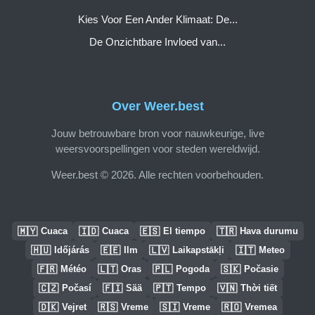
Kies Voor Een Ander Klimaat: De...
De Onzichtbare Invloed van...
Over Weer.best
Jouw betrouwbare bron voor nauwkeurige, live
weersvoorspellingen voor steden wereldwijd.
Weer.best © 2026. Alle rechten voorbehouden.
🇲🇾
🇮🇩
🇪🇸
🇹🇷
Cuaca
Cuaca
El tiempo
Hava durumu
🇭🇺
🇪🇪
🇱🇻
🇮🇹
Időjárás
Ilm
Laikapstākļi
Meteo
🇫🇷
🇱🇹
🇵🇱
🇸🇰
Météo
Oras
Pogoda
Počasie
🇨🇿
🇫🇮
🇵🇹
🇻🇳
Počasí
Sää
Tempo
Thời tiết
🇩🇰
🇷🇸
🇸🇮
🇷🇴
Vejret
Vreme
Vreme
Vremea