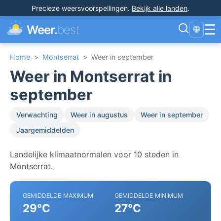
Precieze weersvoorspellingen
.
Bekijk alle landen
.
☰
Weer.
best
🌐
Home
>
Montserrat
>
Weer in september
Weer in Montserrat in
september
Verwachting
Weer in augustus
Weer in september
Jaargemiddelden
Landelijke klimaatnormalen voor 10 steden in
Montserrat.
GEMIDDELDE MAXIMUM
GEMIDDELDE MINIMUM
29°C
27°C