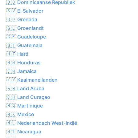
🇩🇴 Dominicaanse Republiek
🇸🇻 El Salvador
🇬🇩 Grenada
🇬🇱 Groenlandt
🇬🇵 Guadeloupe
🇬🇹 Guatemala
🇭🇹 Haïti
🇭🇳 Honduras
🇯🇲 Jamaica
🇰🇾 Kaaimaneilanden
🇦🇼 Land Aruba
🇨🇼 Land Curaçao
🇲🇶 Martinique
🇲🇽 Mexico
🇳🇱 Nederlandsch West-Indië
🇳🇮 Nicaragua