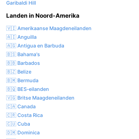
Garibaldi Hill
Landen in Noord-Amerika
🇻🇮 Amerikaanse Maagdeneilanden
🇦🇮 Anguilla
🇦🇬 Antigua en Barbuda
🇧🇸 Bahama's
🇧🇧 Barbados
🇧🇿 Belize
🇧🇲 Bermuda
🇧🇶 BES-eilanden
🇻🇬 Britse Maagdeneilanden
🇨🇦 Canada
🇨🇷 Costa Rica
🇨🇺 Cuba
🇩🇲 Dominica