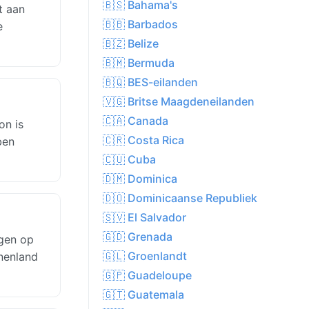
🇧🇸 Bahama's
t aan
🇧🇧 Barbados
e
🇧🇿 Belize
🇧🇲 Bermuda
🇧🇶 BES-eilanden
🇻🇬 Britse Maagdeneilanden
🇨🇦 Canada
on is
🇨🇷 Costa Rica
ben
🇨🇺 Cuba
🇩🇲 Dominica
🇩🇴 Dominicaanse Republiek
🇸🇻 El Salvador
🇬🇩 Grenada
egen op
🇬🇱 Groenlandt
nenland
🇬🇵 Guadeloupe
🇬🇹 Guatemala