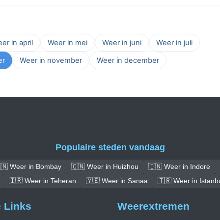
er in april
Weer in mei
Weer in juni
Weer in juli
er
Weer in november
Weer in december
Populaire steden vandaag
🇳 Weer in Bombay
🇨🇳 Weer in Huizhou
🇮🇳 Weer in Indore
🇮🇷 Weer in Teheran
🇾🇪 Weer in Sanaa
🇹🇷 Weer in Istanb
e Links
Weerextremen