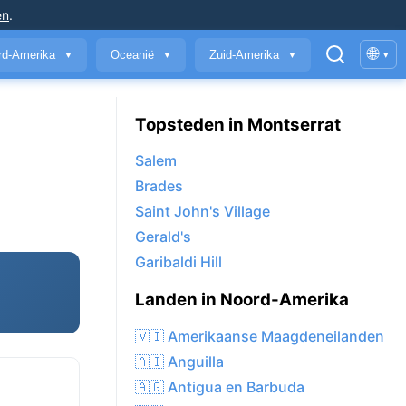
en
.
🌐
rd-Amerika
Oceanië
Zuid-Amerika
▾
▼
▼
▼
Topsteden in Montserrat
Salem
Brades
Saint John's Village
Gerald's
Garibaldi Hill
Landen in Noord-Amerika
🇻🇮 Amerikaanse Maagdeneilanden
🇦🇮 Anguilla
🇦🇬 Antigua en Barbuda