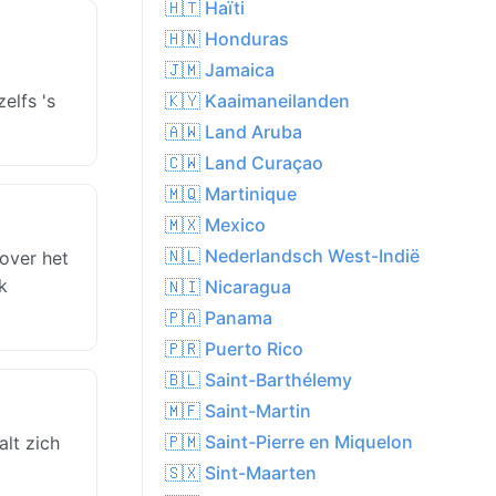
🇭🇹 Haïti
🇭🇳 Honduras
🇯🇲 Jamaica
elfs 's
🇰🇾 Kaaimaneilanden
🇦🇼 Land Aruba
🇨🇼 Land Curaçao
🇲🇶 Martinique
🇲🇽 Mexico
🇳🇱 Nederlandsch West-Indië
over het
k
🇳🇮 Nicaragua
🇵🇦 Panama
🇵🇷 Puerto Rico
🇧🇱 Saint-Barthélemy
🇲🇫 Saint-Martin
🇵🇲 Saint-Pierre en Miquelon
lt zich
🇸🇽 Sint-Maarten