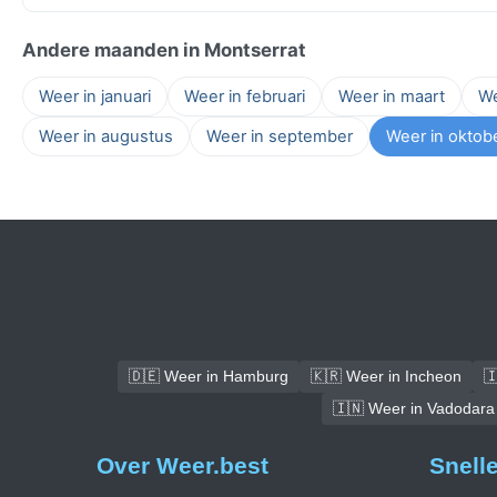
Andere maanden in Montserrat
Weer in januari
Weer in februari
Weer in maart
We
Weer in augustus
Weer in september
Weer in oktob
🇩🇪 Weer in Hamburg
🇰🇷 Weer in Incheon

🇮🇳 Weer in Vadodara
Over Weer.best
Snell