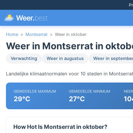
Pr
Weer.
best
Home
>
Montserrat
>
Weer in oktober
Weer in Montserrat in oktob
Verwachting
Weer in augustus
Weer in septembe
Landelijke klimaatnormalen voor 10 steden in Montserrat
GEMIDDELDE MAXIMUM
GEMIDDELDE MINIMUM
NEE
29°C
27°C
10
How Hot Is Montserrat in oktober?