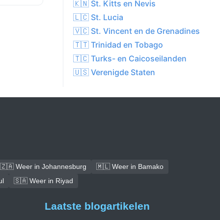
🇰🇳 St. Kitts en Nevis
🇱🇨 St. Lucia
🇻🇨 St. Vincent en de Grenadines
🇹🇹 Trinidad en Tobago
🇹🇨 Turks- en Caicoseilanden
🇺🇸 Verenigde Staten
🇿🇦 Weer in Johannesburg
🇲🇱 Weer in Bamako
ul
🇸🇦 Weer in Riyad
Laatste blogartikelen