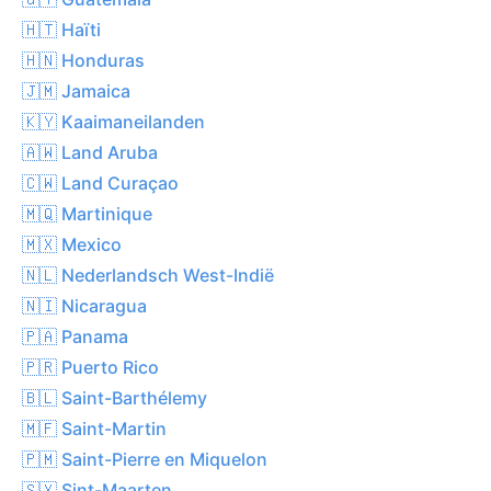
🇭🇹 Haïti
🇭🇳 Honduras
🇯🇲 Jamaica
🇰🇾 Kaaimaneilanden
🇦🇼 Land Aruba
🇨🇼 Land Curaçao
🇲🇶 Martinique
🇲🇽 Mexico
🇳🇱 Nederlandsch West-Indië
🇳🇮 Nicaragua
🇵🇦 Panama
🇵🇷 Puerto Rico
🇧🇱 Saint-Barthélemy
🇲🇫 Saint-Martin
🇵🇲 Saint-Pierre en Miquelon
🇸🇽 Sint-Maarten