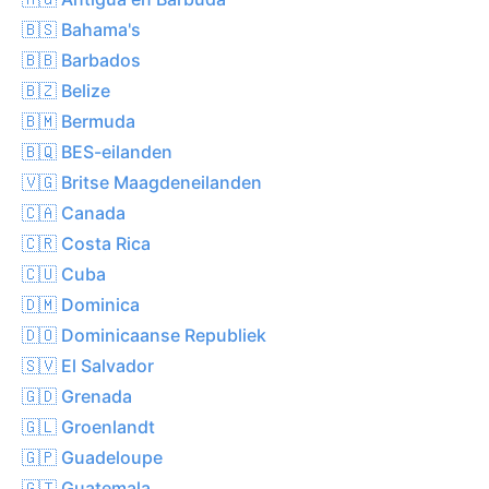
🇧🇸 Bahama's
🇧🇧 Barbados
🇧🇿 Belize
🇧🇲 Bermuda
🇧🇶 BES-eilanden
🇻🇬 Britse Maagdeneilanden
🇨🇦 Canada
🇨🇷 Costa Rica
🇨🇺 Cuba
🇩🇲 Dominica
🇩🇴 Dominicaanse Republiek
🇸🇻 El Salvador
🇬🇩 Grenada
🇬🇱 Groenlandt
🇬🇵 Guadeloupe
🇬🇹 Guatemala