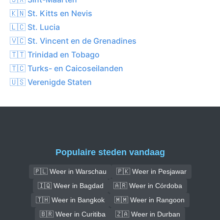
🇰🇳 St. Kitts en Nevis
🇱🇨 St. Lucia
🇻🇨 St. Vincent en de Grenadines
🇹🇹 Trinidad en Tobago
🇹🇨 Turks- en Caicoseilanden
🇺🇸 Verenigde Staten
Populaire steden vandaag
🇵🇱 Weer in Warschau
🇵🇰 Weer in Pesjawar
🇮🇶 Weer in Bagdad
🇦🇷 Weer in Córdoba
🇹🇭 Weer in Bangkok
🇲🇲 Weer in Rangoon
🇧🇷 Weer in Curitiba
🇿🇦 Weer in Durban