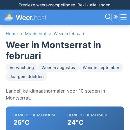
Precieze weersvoorspellingen
.
Bekijk alle landen
.
☰
Weer.
best
🌐
Home
>
Montserrat
>
Weer in februari
Weer in Montserrat in
februari
Verwachting
Weer in augustus
Weer in september
Jaargemiddelden
Landelijke klimaatnormalen voor 10 steden in
Montserrat.
GEMIDDELDE MAXIMUM
GEMIDDELDE MINIMUM
26°C
24°C