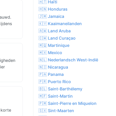
🇭🇹 Haïti
🇭🇳 Honduras
🇯🇲 Jamaica
nauwd.
tijdens
🇰🇾 Kaaimaneilanden
🇦🇼 Land Aruba
🇨🇼 Land Curaçao
🇲🇶 Martinique
🇲🇽 Mexico
🇳🇱 Nederlandsch West-Indië
digheden
ier
🇳🇮 Nicaragua
🇵🇦 Panama
🇵🇷 Puerto Rico
🇧🇱 Saint-Barthélemy
🇲🇫 Saint-Martin
🇵🇲 Saint-Pierre en Miquelon
 korte
🇸🇽 Sint-Maarten