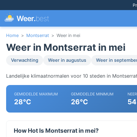
Pr
Weer.
best
Home
>
Montserrat
>
Weer in mei
Weer in Montserrat in mei
Verwachting
Weer in augustus
Weer in septembe
Landelijke klimaatnormalen voor 10 steden in Montserrat
GEMIDDELDE MAXIMUM
GEMIDDELDE MINIMUM
NEE
28°C
26°C
54
How Hot Is Montserrat in mei?