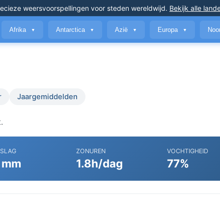
ecieze weersvoorspellingen
voor steden wereldwijd
.
Bekijk alle land
Afrika
Antarctica
Azië
Europa
Noo
▼
▼
▼
▼
r
Jaargemiddelden
.
RSLAG
ZONUREN
VOCHTIGHEID
 mm
1.8h/dag
77%