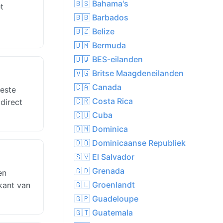
🇧🇸 Bahama's
t
🇧🇧 Barbados
🇧🇿 Belize
🇧🇲 Bermuda
🇧🇶 BES-eilanden
🇻🇬 Britse Maagdeneilanden
🇨🇦 Canada
eeste
🇨🇷 Costa Rica
direct
🇨🇺 Cuba
🇩🇲 Dominica
🇩🇴 Dominicaanse Republiek
🇸🇻 El Salvador
🇬🇩 Grenada
en
🇬🇱 Groenlandt
 kant van
🇬🇵 Guadeloupe
🇬🇹 Guatemala