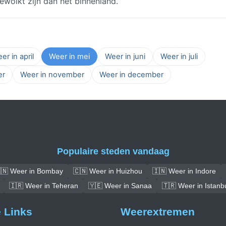
wolkt zijn dan het binnenland.
er in april
Weer in mei
Weer in juni
Weer in juli
er
Weer in november
Weer in december
Populaire steden vandaag
🇳 Weer in Bombay
🇨🇳 Weer in Huizhou
🇮🇳 Weer in Indore
🇮🇷 Weer in Teheran
🇾🇪 Weer in Sanaa
🇹🇷 Weer in Istanb
e Links
Weerextremen