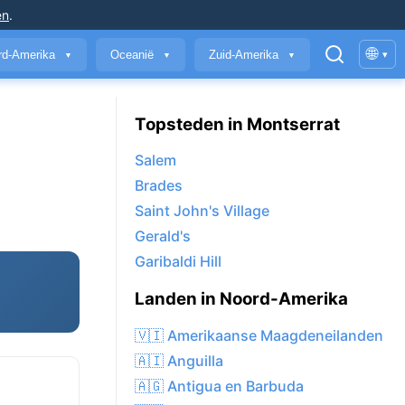
en
.
🌐
rd-Amerika
Oceanië
Zuid-Amerika
▾
▼
▼
▼
Topsteden in Montserrat
Salem
Brades
Saint John's Village
Gerald's
Garibaldi Hill
Landen in Noord-Amerika
🇻🇮 Amerikaanse Maagdeneilanden
🇦🇮 Anguilla
🇦🇬 Antigua en Barbuda