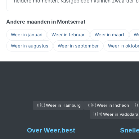
heldere momenten. Kustgebieden kunnen zwaarder be
Andere maanden in Montserrat
Weer in januari
Weer in februari
Weer in maart
We
Weer in augustus
Weer in september
Weer in oktob
🇩🇪 Weer in Hamburg
🇰🇷 Weer in Incheon

🇮🇳 Weer in Vadodara
Over Weer.best
Snell