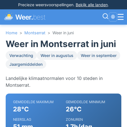
Precieze weersvoorspellingen
.
Bekijk alle landen
.
☰
Weer.
best
🌐
Home
>
Montserrat
>
Weer in juni
Weer in Montserrat in juni
Verwachting
Weer in augustus
Weer in september
Jaargemiddelden
Landelijke klimaatnormalen voor 10 steden in
Montserrat.
GEMIDDELDE MAXIMUM
GEMIDDELDE MINIMUM
28°C
26°C
NEERSLAG
ZONUREN
51 mm
1.7h/dag