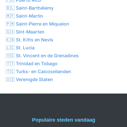
🇧🇱 Saint-Barthélemy
🇲🇫 Saint-Martin
🇵🇲 Saint-Pierre en Miquelon
🇸🇽 Sint-Maarten
🇰🇳 St. Kitts en Nevis
🇱🇨 St. Lucia
🇻🇨 St. Vincent en de Grenadines
🇹🇹 Trinidad en Tobago
🇹🇨 Turks- en Caicoseilanden
🇺🇸 Verenigde Staten
Populaire steden vandaag