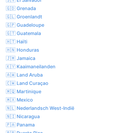
🇬🇩 Grenada
🇬🇱 Groenlandt
🇬🇵 Guadeloupe
🇬🇹 Guatemala
🇭🇹 Haïti
🇭🇳 Honduras
🇯🇲 Jamaica
🇰🇾 Kaaimaneilanden
🇦🇼 Land Aruba
🇨🇼 Land Curaçao
🇲🇶 Martinique
🇲🇽 Mexico
🇳🇱 Nederlandsch West-Indië
🇳🇮 Nicaragua
🇵🇦 Panama
🇵🇷 Puerto Rico