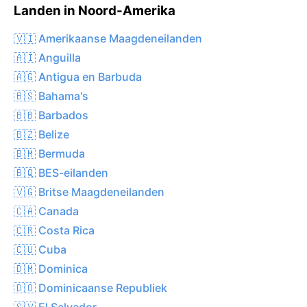
Landen in Noord-Amerika
🇻🇮 Amerikaanse Maagdeneilanden
🇦🇮 Anguilla
🇦🇬 Antigua en Barbuda
🇧🇸 Bahama's
🇧🇧 Barbados
🇧🇿 Belize
🇧🇲 Bermuda
🇧🇶 BES-eilanden
🇻🇬 Britse Maagdeneilanden
🇨🇦 Canada
🇨🇷 Costa Rica
🇨🇺 Cuba
🇩🇲 Dominica
🇩🇴 Dominicaanse Republiek
🇸🇻 El Salvador