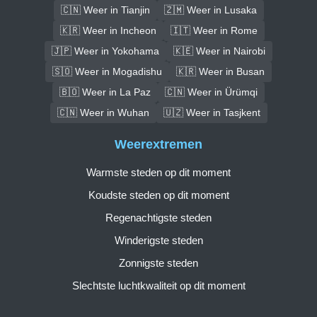
🇨🇳 Weer in Tianjin
🇿🇲 Weer in Lusaka
🇰🇷 Weer in Incheon
🇮🇹 Weer in Rome
🇯🇵 Weer in Yokohama
🇰🇪 Weer in Nairobi
🇸🇴 Weer in Mogadishu
🇰🇷 Weer in Busan
🇧🇴 Weer in La Paz
🇨🇳 Weer in Ürümqi
🇨🇳 Weer in Wuhan
🇺🇿 Weer in Tasjkent
Weerextremen
Warmste steden op dit moment
Koudste steden op dit moment
Regenachtigste steden
Winderigste steden
Zonnigste steden
Slechtste luchtkwaliteit op dit moment