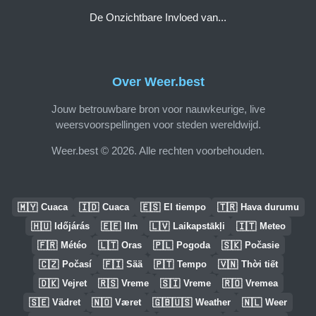
De Onzichtbare Invloed van...
Over Weer.best
Jouw betrouwbare bron voor nauwkeurige, live
weersvoorspellingen voor steden wereldwijd.
Weer.best © 2026. Alle rechten voorbehouden.
🇲🇾
🇮🇩
🇪🇸
🇹🇷
Cuaca
Cuaca
El tiempo
Hava durumu
🇭🇺
🇪🇪
🇱🇻
🇮🇹
Időjárás
Ilm
Laikapstākļi
Meteo
🇫🇷
🇱🇹
🇵🇱
🇸🇰
Météo
Oras
Pogoda
Počasie
🇨🇿
🇫🇮
🇵🇹
🇻🇳
Počasí
Sää
Tempo
Thời tiết
🇩🇰
🇷🇸
🇸🇮
🇷🇴
Vejret
Vreme
Vreme
Vremea
🇸🇪
🇳🇴
🇬🇧🇺🇸
🇳🇱
Vädret
Været
Weather
Weer