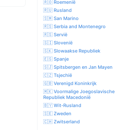
🇷🇴 Roemenië
🇷🇺 Rusland
🇸🇲 San Marino
🇷🇸 Serbia and Montenegro
🇷🇸 Servië
🇸🇮 Slovenië
🇸🇰 Slowaakse Republiek
🇪🇸 Spanje
🇸🇯 Spitsbergen en Jan Mayen
🇨🇿 Tsjechië
🇬🇧 Verenigd Koninkrijk
🇲🇰 Voormalige Joegoslavische
Republiek Macedonië
🇧🇾 Wit-Rusland
🇸🇪 Zweden
🇨🇭 Zwitserland