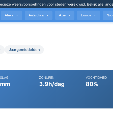
ecieze weersvoorspellingen
voor steden wereldwijd
.
Bekijk alle land
Afrika
Antarctica
Azië
Europa
Noo
▼
▼
▼
▼
r
Jaargemiddelden
RSLAG
ZONUREN
VOCHTIGHEID
 mm
3.9h/dag
80%