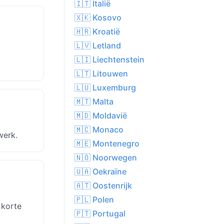
🇮🇹 Italië
🇽🇰 Kosovo
🇭🇷 Kroatië
🇱🇻 Letland
🇱🇮 Liechtenstein
🇱🇹 Litouwen
🇱🇺 Luxemburg
🇲🇹 Malta
🇲🇩 Moldavië
🇲🇨 Monaco
werk.
🇲🇪 Montenegro
🇳🇴 Noorwegen
🇺🇦 Oekraïne
🇦🇹 Oostenrijk
🇵🇱 Polen
 korte
🇵🇹 Portugal