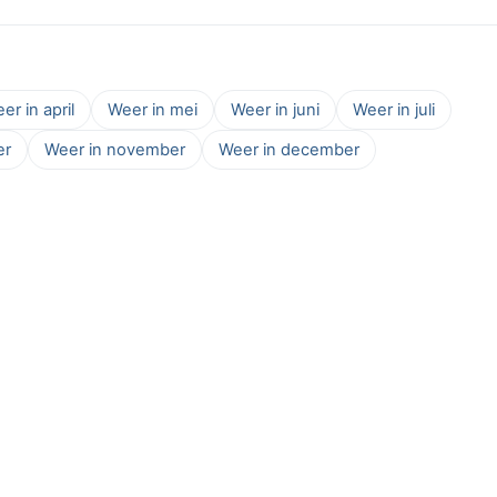
er in april
Weer in mei
Weer in juni
Weer in juli
er
Weer in november
Weer in december