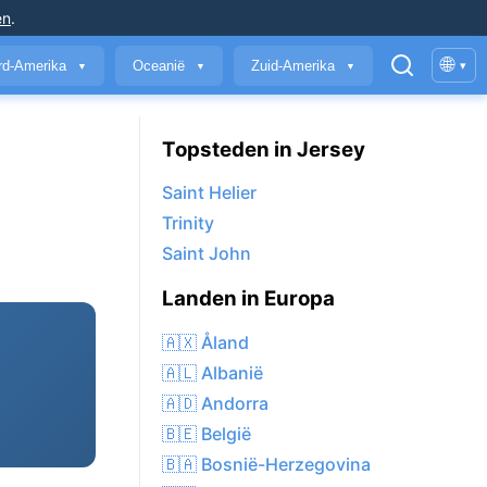
en
.
🌐
rd-Amerika
Oceanië
Zuid-Amerika
▾
▼
▼
▼
Topsteden in Jersey
Saint Helier
Trinity
Saint John
Landen in Europa
🇦🇽 Åland
🇦🇱 Albanië
🇦🇩 Andorra
🇧🇪 België
🇧🇦 Bosnië-Herzegovina