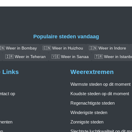
Populaire steden vandaag
🇳 Weer in Bombay
🇨🇳 Weer in Huizhou
🇮🇳 Weer in Indore
🇮🇷 Weer in Teheran
🇾🇪 Weer in Sanaa
🇹🇷 Weer in Istanb
e Links
Weerextremen
Warmste steden op dit moment
tact op
Koudste steden op dit moment
Regenachtigste steden
Winderigste steden
inenten
Zonnigste steden
en
Slechtste luchtkwaliteit op dit 