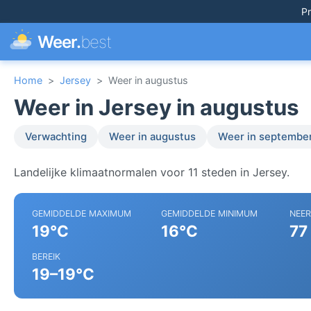
Pr
Weer.
best
Home
>
Jersey
>
Weer in augustus
Weer in Jersey in augustus
Verwachting
Weer in augustus
Weer in septembe
Landelijke klimaatnormalen voor 11 steden in Jersey.
GEMIDDELDE MAXIMUM
GEMIDDELDE MINIMUM
NEE
19°C
16°C
77
BEREIK
19–19°C