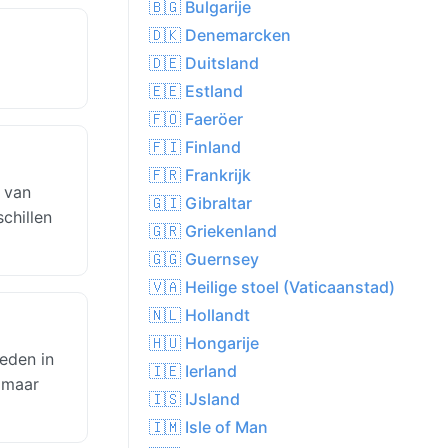
🇧🇬 Bulgarije
🇩🇰 Denemarcken
🇩🇪 Duitsland
🇪🇪 Estland
🇫🇴 Faeröer
🇫🇮 Finland
🇫🇷 Frankrijk
t van
🇬🇮 Gibraltar
chillen
🇬🇷 Griekenland
🇬🇬 Guernsey
🇻🇦 Heilige stoel (Vaticaanstad)
🇳🇱 Hollandt
🇭🇺 Hongarije
eden in
🇮🇪 Ierland
 maar
🇮🇸 IJsland
🇮🇲 Isle of Man