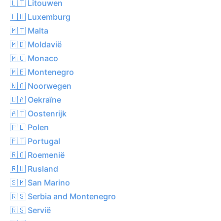
🇱🇹 Litouwen
🇱🇺 Luxemburg
🇲🇹 Malta
🇲🇩 Moldavië
🇲🇨 Monaco
🇲🇪 Montenegro
🇳🇴 Noorwegen
🇺🇦 Oekraïne
🇦🇹 Oostenrijk
🇵🇱 Polen
🇵🇹 Portugal
🇷🇴 Roemenië
🇷🇺 Rusland
🇸🇲 San Marino
🇷🇸 Serbia and Montenegro
🇷🇸 Servië