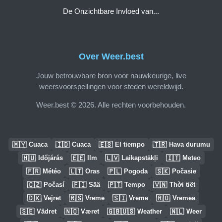
De Onzichtbare Invloed van...
Over Weer.best
Jouw betrouwbare bron voor nauwkeurige, live
weersvoorspellingen voor steden wereldwijd.
Weer.best © 2026. Alle rechten voorbehouden.
🇲🇾
🇮🇩
🇪🇸
🇹🇷
Cuaca
Cuaca
El tiempo
Hava durumu
🇭🇺
🇪🇪
🇱🇻
🇮🇹
Időjárás
Ilm
Laikapstākļi
Meteo
🇫🇷
🇱🇹
🇵🇱
🇸🇰
Météo
Oras
Pogoda
Počasie
🇨🇿
🇫🇮
🇵🇹
🇻🇳
Počasí
Sää
Tempo
Thời tiết
🇩🇰
🇷🇸
🇸🇮
🇷🇴
Vejret
Vreme
Vreme
Vremea
🇸🇪
🇳🇴
🇬🇧🇺🇸
🇳🇱
Vädret
Været
Weather
Weer