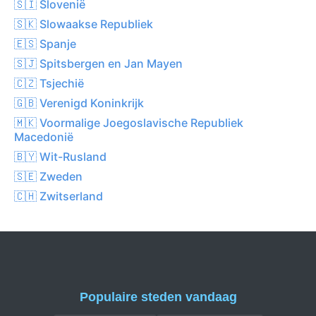
🇸🇮 Slovenië
🇸🇰 Slowaakse Republiek
🇪🇸 Spanje
🇸🇯 Spitsbergen en Jan Mayen
🇨🇿 Tsjechië
🇬🇧 Verenigd Koninkrijk
🇲🇰 Voormalige Joegoslavische Republiek
Macedonië
🇧🇾 Wit-Rusland
🇸🇪 Zweden
🇨🇭 Zwitserland
Populaire steden vandaag