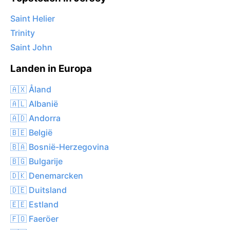
Saint Helier
Trinity
Saint John
Landen in Europa
🇦🇽 Åland
🇦🇱 Albanië
🇦🇩 Andorra
🇧🇪 België
🇧🇦 Bosnië-Herzegovina
🇧🇬 Bulgarije
🇩🇰 Denemarcken
🇩🇪 Duitsland
🇪🇪 Estland
🇫🇴 Faeröer