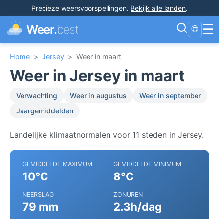
Precieze weersvoorspellingen
.
Bekijk alle landen
.
☰
Weer.
best
🌐
Home
>
Jersey
>
Weer in maart
Weer in Jersey in maart
Verwachting
Weer in augustus
Weer in september
Jaargemiddelden
Landelijke klimaatnormalen voor 11 steden in Jersey.
GEMIDDELDE MAXIMUM
GEMIDDELDE MINIMUM
10°C
8°C
NEERSLAG
ZONUREN
79 mm
2.3h/dag