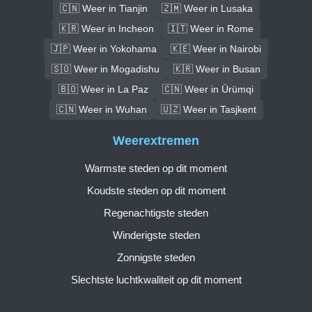
🇨🇳 Weer in Tianjin
🇿🇲 Weer in Lusaka
🇰🇷 Weer in Incheon
🇮🇹 Weer in Rome
🇯🇵 Weer in Yokohama
🇰🇪 Weer in Nairobi
🇸🇴 Weer in Mogadishu
🇰🇷 Weer in Busan
🇧🇴 Weer in La Paz
🇨🇳 Weer in Ürümqi
🇨🇳 Weer in Wuhan
🇺🇿 Weer in Tasjkent
Weerextremen
Warmste steden op dit moment
Koudste steden op dit moment
Regenachtigste steden
Winderigste steden
Zonnigste steden
Slechtste luchtkwaliteit op dit moment