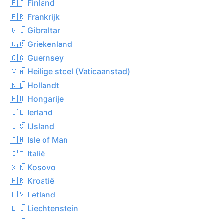
🇫🇮 Finland
🇫🇷 Frankrijk
🇬🇮 Gibraltar
🇬🇷 Griekenland
🇬🇬 Guernsey
🇻🇦 Heilige stoel (Vaticaanstad)
🇳🇱 Hollandt
🇭🇺 Hongarije
🇮🇪 Ierland
🇮🇸 IJsland
🇮🇲 Isle of Man
🇮🇹 Italië
🇽🇰 Kosovo
🇭🇷 Kroatië
🇱🇻 Letland
🇱🇮 Liechtenstein