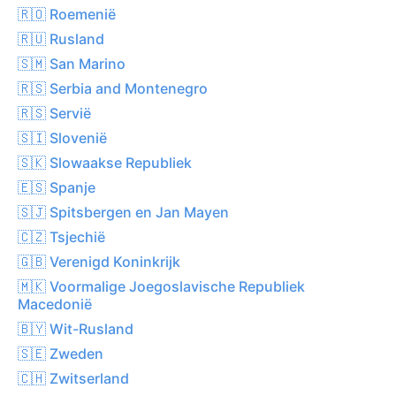
🇷🇴 Roemenië
🇷🇺 Rusland
🇸🇲 San Marino
🇷🇸 Serbia and Montenegro
🇷🇸 Servië
🇸🇮 Slovenië
🇸🇰 Slowaakse Republiek
🇪🇸 Spanje
🇸🇯 Spitsbergen en Jan Mayen
🇨🇿 Tsjechië
🇬🇧 Verenigd Koninkrijk
🇲🇰 Voormalige Joegoslavische Republiek
Macedonië
🇧🇾 Wit-Rusland
🇸🇪 Zweden
🇨🇭 Zwitserland