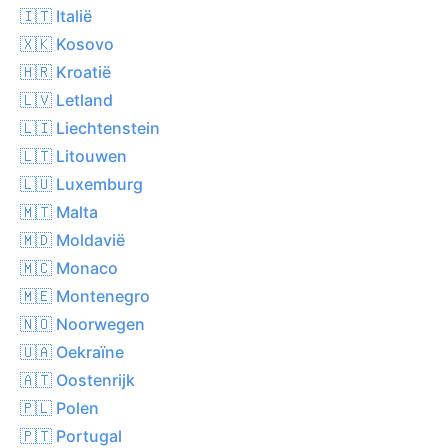
🇮🇹 Italië
🇽🇰 Kosovo
🇭🇷 Kroatië
🇱🇻 Letland
🇱🇮 Liechtenstein
🇱🇹 Litouwen
🇱🇺 Luxemburg
🇲🇹 Malta
🇲🇩 Moldavië
🇲🇨 Monaco
🇲🇪 Montenegro
🇳🇴 Noorwegen
🇺🇦 Oekraïne
🇦🇹 Oostenrijk
🇵🇱 Polen
🇵🇹 Portugal