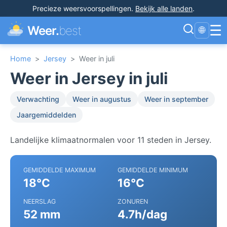
Precieze weersvoorspellingen
.
Bekijk alle landen
.
☰
Weer.
best
🌐
Home
>
Jersey
>
Weer in juli
Weer in Jersey in juli
Verwachting
Weer in augustus
Weer in september
Jaargemiddelden
Landelijke klimaatnormalen voor 11 steden in Jersey.
GEMIDDELDE MAXIMUM
GEMIDDELDE MINIMUM
18°C
16°C
NEERSLAG
ZONUREN
52 mm
4.7h/dag