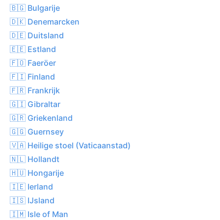
🇧🇬 Bulgarije
🇩🇰 Denemarcken
🇩🇪 Duitsland
🇪🇪 Estland
🇫🇴 Faeröer
🇫🇮 Finland
🇫🇷 Frankrijk
🇬🇮 Gibraltar
🇬🇷 Griekenland
🇬🇬 Guernsey
🇻🇦 Heilige stoel (Vaticaanstad)
🇳🇱 Hollandt
🇭🇺 Hongarije
🇮🇪 Ierland
🇮🇸 IJsland
🇮🇲 Isle of Man