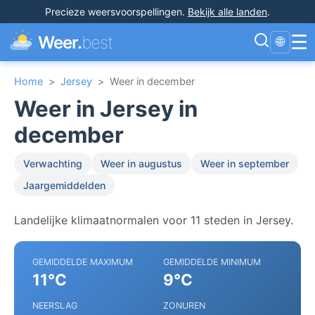
Precieze weersvoorspellingen
.
Bekijk alle landen
.
☰
Weer.
best
🌐
Home
>
Jersey
>
Weer in december
Weer in Jersey in
december
Verwachting
Weer in augustus
Weer in september
Jaargemiddelden
Landelijke klimaatnormalen voor 11 steden in Jersey.
GEMIDDELDE MAXIMUM
GEMIDDELDE MINIMUM
11°C
9°C
NEERSLAG
ZONUREN