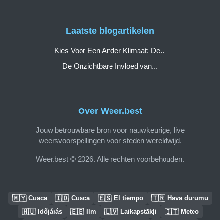
Laatste blogartikelen
Kies Voor Een Ander Klimaat: De...
De Onzichtbare Invloed van...
Over Weer.best
Jouw betrouwbare bron voor nauwkeurige, live
weersvoorspellingen voor steden wereldwijd.
Weer.best © 2026. Alle rechten voorbehouden.
🇲🇾
🇮🇩
🇪🇸
🇹🇷
Cuaca
Cuaca
El tiempo
Hava durumu
🇭🇺
🇪🇪
🇱🇻
🇮🇹
Időjárás
Ilm
Laikapstākļi
Meteo