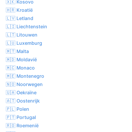
🇽🇰 Kosovo
🇭🇷 Kroatië
🇱🇻 Letland
🇱🇮 Liechtenstein
🇱🇹 Litouwen
🇱🇺 Luxemburg
🇲🇹 Malta
🇲🇩 Moldavië
🇲🇨 Monaco
🇲🇪 Montenegro
🇳🇴 Noorwegen
🇺🇦 Oekraïne
🇦🇹 Oostenrijk
🇵🇱 Polen
🇵🇹 Portugal
🇷🇴 Roemenië