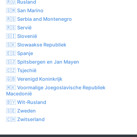
🇷🇺 Rusland
🇸🇲 San Marino
🇷🇸 Serbia and Montenegro
🇷🇸 Servië
🇸🇮 Slovenië
🇸🇰 Slowaakse Republiek
🇪🇸 Spanje
🇸🇯 Spitsbergen en Jan Mayen
🇨🇿 Tsjechië
🇬🇧 Verenigd Koninkrijk
🇲🇰 Voormalige Joegoslavische Republiek
Macedonië
🇧🇾 Wit-Rusland
🇸🇪 Zweden
🇨🇭 Zwitserland