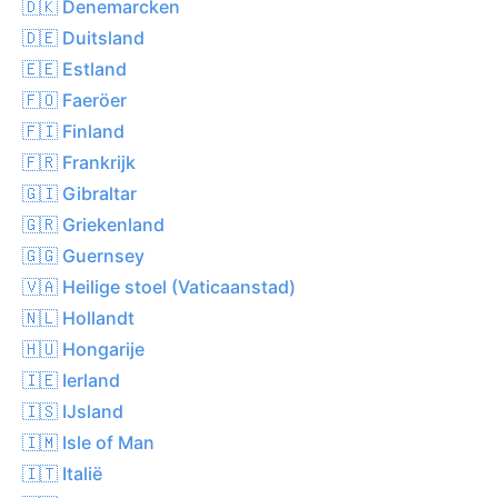
🇩🇰 Denemarcken
🇩🇪 Duitsland
🇪🇪 Estland
🇫🇴 Faeröer
🇫🇮 Finland
🇫🇷 Frankrijk
🇬🇮 Gibraltar
🇬🇷 Griekenland
🇬🇬 Guernsey
🇻🇦 Heilige stoel (Vaticaanstad)
🇳🇱 Hollandt
🇭🇺 Hongarije
🇮🇪 Ierland
🇮🇸 IJsland
🇮🇲 Isle of Man
🇮🇹 Italië