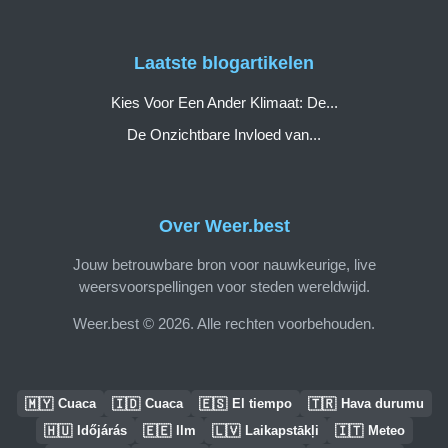
Laatste blogartikelen
Kies Voor Een Ander Klimaat: De...
De Onzichtbare Invloed van...
Over Weer.best
Jouw betrouwbare bron voor nauwkeurige, live
weersvoorspellingen voor steden wereldwijd.
Weer.best © 2026. Alle rechten voorbehouden.
🇲🇾
🇮🇩
🇪🇸
🇹🇷
Cuaca
Cuaca
El tiempo
Hava durumu
🇭🇺
🇪🇪
🇱🇻
🇮🇹
Időjárás
Ilm
Laikapstākļi
Meteo