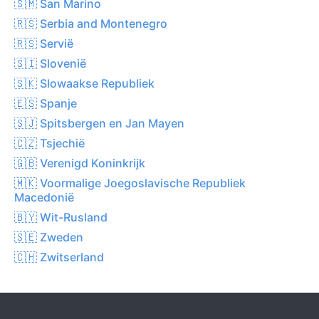
🇸🇲 San Marino
🇷🇸 Serbia and Montenegro
🇷🇸 Servië
🇸🇮 Slovenië
🇸🇰 Slowaakse Republiek
🇪🇸 Spanje
🇸🇯 Spitsbergen en Jan Mayen
🇨🇿 Tsjechië
🇬🇧 Verenigd Koninkrijk
🇲🇰 Voormalige Joegoslavische Republiek
Macedonië
🇧🇾 Wit-Rusland
🇸🇪 Zweden
🇨🇭 Zwitserland