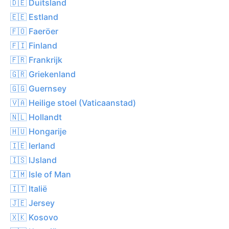
🇩🇪 Duitsland
🇪🇪 Estland
🇫🇴 Faeröer
🇫🇮 Finland
🇫🇷 Frankrijk
🇬🇷 Griekenland
🇬🇬 Guernsey
🇻🇦 Heilige stoel (Vaticaanstad)
🇳🇱 Hollandt
🇭🇺 Hongarije
🇮🇪 Ierland
🇮🇸 IJsland
🇮🇲 Isle of Man
🇮🇹 Italië
🇯🇪 Jersey
🇽🇰 Kosovo