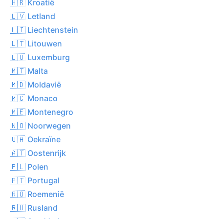
🇭🇷 Kroatië
🇱🇻 Letland
🇱🇮 Liechtenstein
🇱🇹 Litouwen
🇱🇺 Luxemburg
🇲🇹 Malta
🇲🇩 Moldavië
🇲🇨 Monaco
🇲🇪 Montenegro
🇳🇴 Noorwegen
🇺🇦 Oekraïne
🇦🇹 Oostenrijk
🇵🇱 Polen
🇵🇹 Portugal
🇷🇴 Roemenië
🇷🇺 Rusland