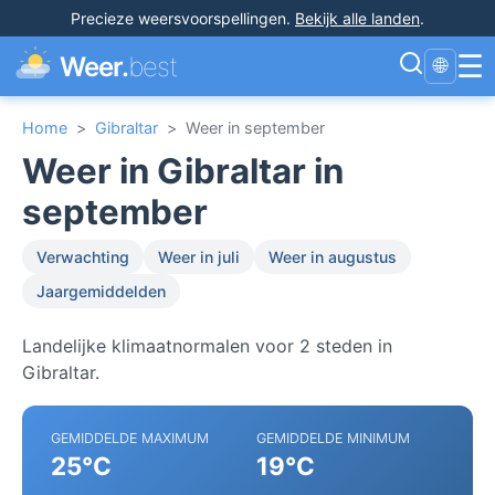
Precieze weersvoorspellingen
.
Bekijk alle landen
.
☰
Weer.
best
🌐
Home
>
Gibraltar
>
Weer in september
Weer in Gibraltar in
september
Verwachting
Weer in juli
Weer in augustus
Jaargemiddelden
Landelijke klimaatnormalen voor 2 steden in
Gibraltar.
GEMIDDELDE MAXIMUM
GEMIDDELDE MINIMUM
25°C
19°C