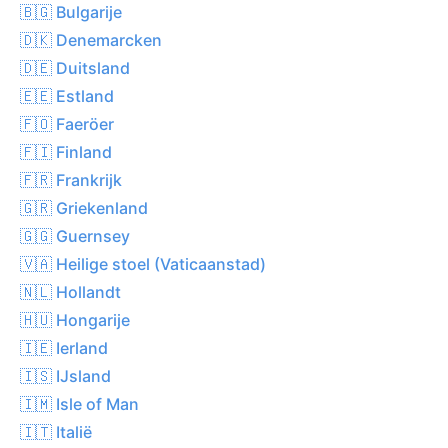
🇧🇬 Bulgarije
🇩🇰 Denemarcken
🇩🇪 Duitsland
🇪🇪 Estland
🇫🇴 Faeröer
🇫🇮 Finland
🇫🇷 Frankrijk
🇬🇷 Griekenland
🇬🇬 Guernsey
🇻🇦 Heilige stoel (Vaticaanstad)
🇳🇱 Hollandt
🇭🇺 Hongarije
🇮🇪 Ierland
🇮🇸 IJsland
🇮🇲 Isle of Man
🇮🇹 Italië