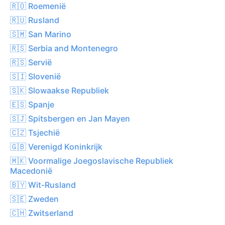
🇷🇴 Roemenië
🇷🇺 Rusland
🇸🇲 San Marino
🇷🇸 Serbia and Montenegro
🇷🇸 Servië
🇸🇮 Slovenië
🇸🇰 Slowaakse Republiek
🇪🇸 Spanje
🇸🇯 Spitsbergen en Jan Mayen
🇨🇿 Tsjechië
🇬🇧 Verenigd Koninkrijk
🇲🇰 Voormalige Joegoslavische Republiek
Macedonië
🇧🇾 Wit-Rusland
🇸🇪 Zweden
🇨🇭 Zwitserland