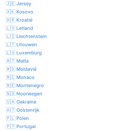
🇯🇪 Jersey
🇽🇰 Kosovo
🇭🇷 Kroatië
🇱🇻 Letland
🇱🇮 Liechtenstein
🇱🇹 Litouwen
🇱🇺 Luxemburg
🇲🇹 Malta
🇲🇩 Moldavië
🇲🇨 Monaco
🇲🇪 Montenegro
🇳🇴 Noorwegen
🇺🇦 Oekraïne
🇦🇹 Oostenrijk
🇵🇱 Polen
🇵🇹 Portugal