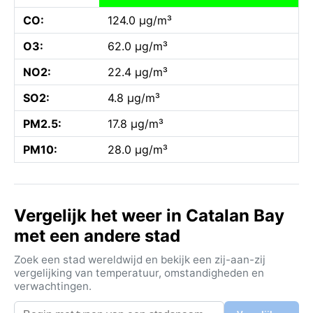
CO:
124.0 µg/m³
O3:
62.0 µg/m³
NO2:
22.4 µg/m³
SO2:
4.8 µg/m³
PM2.5:
17.8 µg/m³
PM10:
28.0 µg/m³
Vergelijk het weer in Catalan Bay
met een andere stad
Zoek een stad wereldwijd en bekijk een zij-aan-zij
vergelijking van temperatuur, omstandigheden en
verwachtingen.