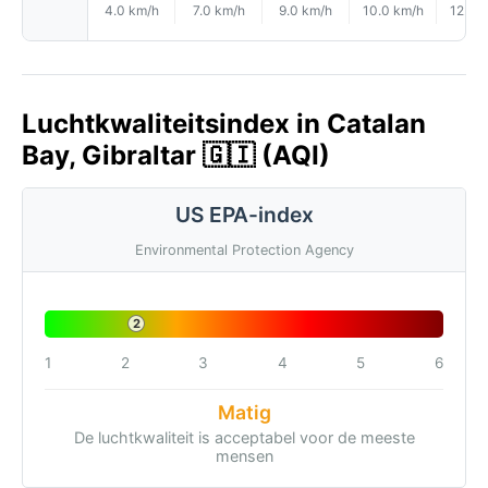
4.0 km/h
7.0 km/h
9.0 km/h
10.0 km/h
12.0 
Luchtkwaliteitsindex in Catalan
Bay, Gibraltar 🇬🇮 (AQI)
US EPA-index
Environmental Protection Agency
2
1
2
3
4
5
6
Matig
De luchtkwaliteit is acceptabel voor de meeste
mensen