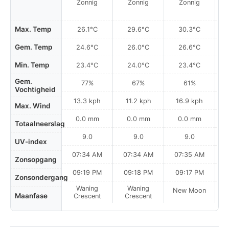
Zonnig
Zonnig
Zonnig
Max. Temp
26.1°C
29.6°C
30.3°C
Gem. Temp
24.6°C
26.0°C
26.6°C
Min. Temp
23.4°C
24.0°C
23.4°C
Gem.
77%
67%
61%
Vochtigheid
13.3 kph
11.2 kph
16.9 kph
Max. Wind
0.0 mm
0.0 mm
0.0 mm
Totaalneerslag
9.0
9.0
9.0
UV-index
07:34 AM
07:34 AM
07:35 AM
Zonsopgang
09:19 PM
09:18 PM
09:17 PM
Zonsondergang
Waning
Waning
New Moon
N
Maanfase
Crescent
Crescent