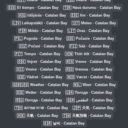
🇪🇸
🇹🇷
El tiempo · Catalan Bay
Hava durumu · Catalan Bay
🇭🇺
🇪🇪
Időjárás · Catalan Bay
Ilm · Catalan Bay
🇱🇻
🇮🇹
Laikapstākļi · Catalan Bay
Meteo · Catalan Bay
🇫🇷
🇱🇹
Météo · Catalan Bay
Oras · Catalan Bay
🇵🇱
🇸🇰
Pogoda · Catalan Bay
Počasie · Catalan Bay
🇨🇿
🇫🇮
Počasí · Catalan Bay
Sää · Catalan Bay
🇵🇹
🇻🇳
Tempo · Catalan Bay
Thời tiết · Catalan Bay
🇩🇰
🇷🇸
Vejret · Catalan Bay
Vreme · Catalan Bay
🇸🇮
🇷🇴
Vreme · Catalan Bay
Vremea · Catalan Bay
🇸🇪
🇳🇴
Vädret · Catalan Bay
Været · Catalan Bay
🇬🇧🇺🇸
🇳🇱
Weather · Catalan Bay
Weer · Catalan Bay
🇩🇪
🇺🇦
Wetter · Catalan Bay
Погода · Catalan Bay
🇷🇺
🇸🇦
Погода · Catalan Bay
الطقس · Catalan Bay
🇹🇭
🇯🇵
สภาพอากาศ · Catalan Bay
天気 · Catalan Bay
🇭🇰
🇹🇼
天氣 · Catalan Bay
天氣預報 · Catalan Bay
🇰🇷
날씨 · Catalan Bay