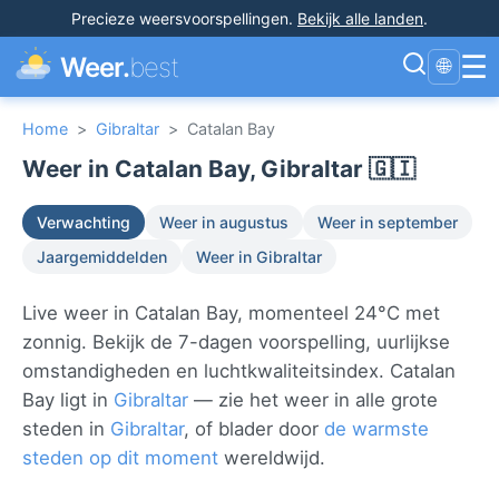
Precieze weersvoorspellingen
.
Bekijk alle landen
.
☰
Weer.
best
🌐
Home
>
Gibraltar
>
Catalan Bay
Weer in Catalan Bay, Gibraltar 🇬🇮
Verwachting
Weer in augustus
Weer in september
Jaargemiddelden
Weer in Gibraltar
Live weer in Catalan Bay, momenteel 24°C met
zonnig. Bekijk de 7-dagen voorspelling, uurlijkse
omstandigheden en luchtkwaliteitsindex. Catalan
Bay ligt in
Gibraltar
— zie het weer in alle grote
steden in
Gibraltar
, of blader door
de warmste
steden op dit moment
wereldwijd.