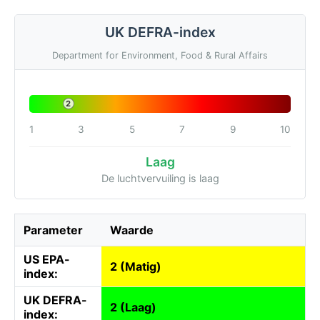
UK DEFRA-index
Department for Environment, Food & Rural Affairs
2
1
3
5
7
9
10
Laag
De luchtvervuiling is laag
Parameter
Waarde
US EPA-
2 (Matig)
index:
UK DEFRA-
2 (Laag)
index: