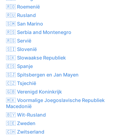
🇷🇴 Roemenië
🇷🇺 Rusland
🇸🇲 San Marino
🇷🇸 Serbia and Montenegro
🇷🇸 Servië
🇸🇮 Slovenië
🇸🇰 Slowaakse Republiek
🇪🇸 Spanje
🇸🇯 Spitsbergen en Jan Mayen
🇨🇿 Tsjechië
🇬🇧 Verenigd Koninkrijk
🇲🇰 Voormalige Joegoslavische Republiek
Macedonië
🇧🇾 Wit-Rusland
🇸🇪 Zweden
🇨🇭 Zwitserland