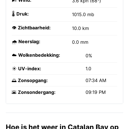
🌬️
Wind:
3.6 kph (68°)
🌡️
Druk:
1015.0 mb
👁️
Zichtbaarheid:
10.0 km
🌧️
Neerslag:
0.0 mm
☁️
Wolkenbedekking:
0%
☀️
UV-index:
1.0
🌅
Zonsopgang:
07:34 AM
🌇
Zonsondergang:
09:19 PM
Hoe is het weer in Catalan Bay op