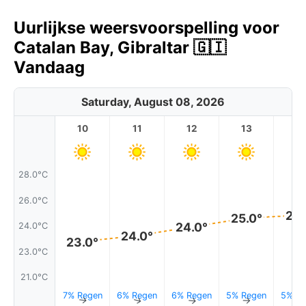
Uurlijkse weersvoorspelling voor
Catalan Bay, Gibraltar 🇬🇮
Vandaag
Saturday, August 08, 2026
10
11
12
13
1
28.0°C
26.0°C
25.
25.0°
24.0°
24.0°C
24.0°
23.0°
23.0°C
21.0°C
7% Regen
6% Regen
6% Regen
5% Regen
5% Re
↑
↑
↑
↑