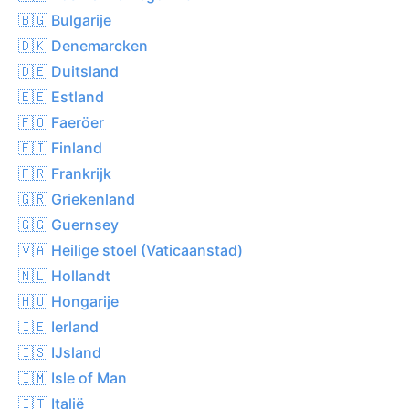
🇧🇬 Bulgarije
🇩🇰 Denemarcken
🇩🇪 Duitsland
🇪🇪 Estland
🇫🇴 Faeröer
🇫🇮 Finland
🇫🇷 Frankrijk
🇬🇷 Griekenland
🇬🇬 Guernsey
🇻🇦 Heilige stoel (Vaticaanstad)
🇳🇱 Hollandt
🇭🇺 Hongarije
🇮🇪 Ierland
🇮🇸 IJsland
🇮🇲 Isle of Man
🇮🇹 Italië