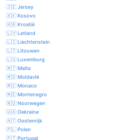
🇯🇪 Jersey
🇽🇰 Kosovo
🇭🇷 Kroatië
🇱🇻 Letland
🇱🇮 Liechtenstein
🇱🇹 Litouwen
🇱🇺 Luxemburg
🇲🇹 Malta
🇲🇩 Moldavië
🇲🇨 Monaco
🇲🇪 Montenegro
🇳🇴 Noorwegen
🇺🇦 Oekraïne
🇦🇹 Oostenrijk
🇵🇱 Polen
🇵🇹 Portugal