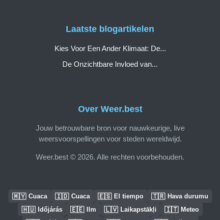
Laatste blogartikelen
Kies Voor Een Ander Klimaat: De...
De Onzichtbare Invloed van...
Over Weer.best
Jouw betrouwbare bron voor nauwkeurige, live
weersvoorspellingen voor steden wereldwijd.
Weer.best © 2026. Alle rechten voorbehouden.
🇲🇾
🇮🇩
🇪🇸
🇹🇷
Cuaca
Cuaca
El tiempo
Hava durumu
🇭🇺
🇪🇪
🇱🇻
🇮🇹
Időjárás
Ilm
Laikapstākļi
Meteo