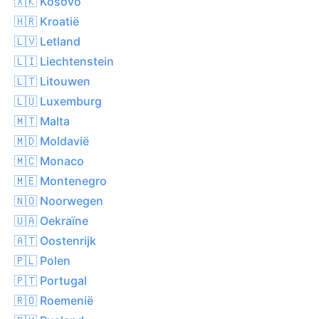
🇽🇰 Kosovo
🇭🇷 Kroatië
🇱🇻 Letland
🇱🇮 Liechtenstein
🇱🇹 Litouwen
🇱🇺 Luxemburg
🇲🇹 Malta
🇲🇩 Moldavië
🇲🇨 Monaco
🇲🇪 Montenegro
🇳🇴 Noorwegen
🇺🇦 Oekraïne
🇦🇹 Oostenrijk
🇵🇱 Polen
🇵🇹 Portugal
🇷🇴 Roemenië