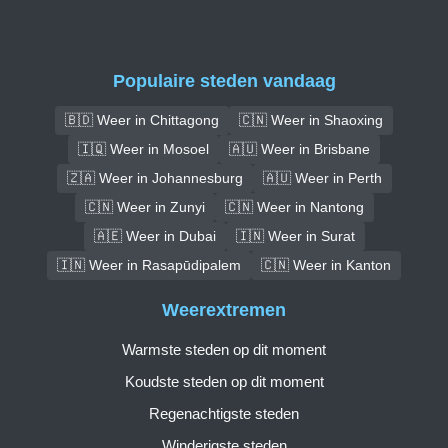
Populaire steden vandaag
🇧🇩 Weer in Chittagong
🇨🇳 Weer in Shaoxing
🇮🇶 Weer in Mosoel
🇦🇺 Weer in Brisbane
🇿🇦 Weer in Johannesburg
🇦🇺 Weer in Perth
🇨🇳 Weer in Zunyi
🇨🇳 Weer in Nantong
🇦🇪 Weer in Dubai
🇮🇳 Weer in Surat
🇮🇳 Weer in Rasapūdipalem
🇨🇳 Weer in Kanton
Weerextremen
Warmste steden op dit moment
Koudste steden op dit moment
Regenachtigste steden
Winderigste steden