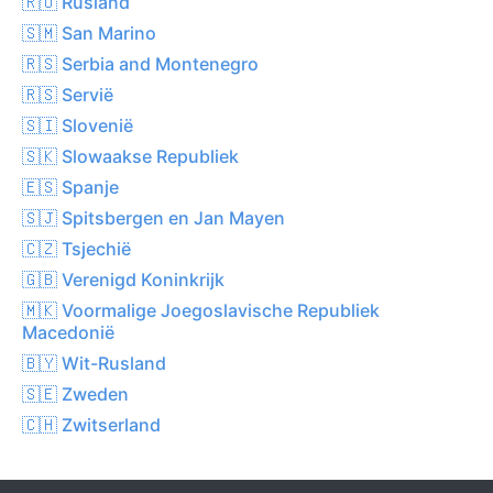
🇷🇺 Rusland
🇸🇲 San Marino
🇷🇸 Serbia and Montenegro
🇷🇸 Servië
🇸🇮 Slovenië
🇸🇰 Slowaakse Republiek
🇪🇸 Spanje
🇸🇯 Spitsbergen en Jan Mayen
🇨🇿 Tsjechië
🇬🇧 Verenigd Koninkrijk
🇲🇰 Voormalige Joegoslavische Republiek
Macedonië
🇧🇾 Wit-Rusland
🇸🇪 Zweden
🇨🇭 Zwitserland