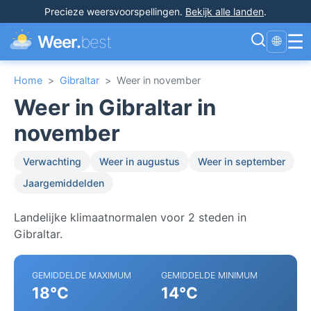
Precieze weersvoorspellingen
.
Bekijk alle landen
.
☰
Weer.
best
🌐
Home
>
Gibraltar
>
Weer in november
Weer in Gibraltar in
november
Verwachting
Weer in augustus
Weer in september
Jaargemiddelden
Landelijke klimaatnormalen voor 2 steden in
Gibraltar.
GEMIDDELDE MAXIMUM
GEMIDDELDE MINIMUM
18°C
14°C