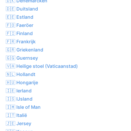
🇩🇰 Denemarcken
🇩🇪 Duitsland
🇪🇪 Estland
🇫🇴 Faeröer
🇫🇮 Finland
🇫🇷 Frankrijk
🇬🇷 Griekenland
🇬🇬 Guernsey
🇻🇦 Heilige stoel (Vaticaanstad)
🇳🇱 Hollandt
🇭🇺 Hongarije
🇮🇪 Ierland
🇮🇸 IJsland
🇮🇲 Isle of Man
🇮🇹 Italië
🇯🇪 Jersey