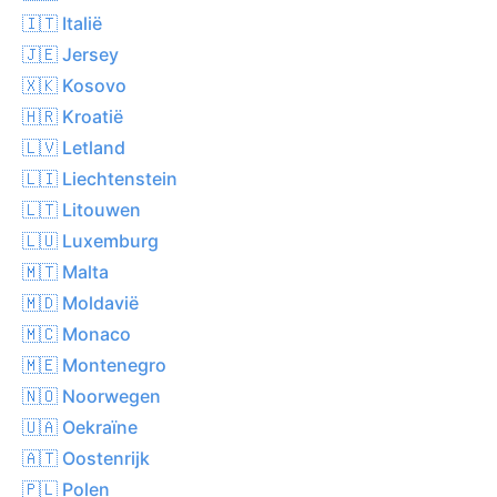
🇮🇹 Italië
🇯🇪 Jersey
🇽🇰 Kosovo
🇭🇷 Kroatië
🇱🇻 Letland
🇱🇮 Liechtenstein
🇱🇹 Litouwen
🇱🇺 Luxemburg
🇲🇹 Malta
🇲🇩 Moldavië
🇲🇨 Monaco
🇲🇪 Montenegro
🇳🇴 Noorwegen
🇺🇦 Oekraïne
🇦🇹 Oostenrijk
🇵🇱 Polen