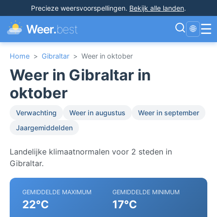
Precieze weersvoorspellingen
.
Bekijk alle landen
.
☰
Weer.
best
🌐
Home
>
Gibraltar
>
Weer in oktober
Weer in Gibraltar in
oktober
Verwachting
Weer in augustus
Weer in september
Jaargemiddelden
Landelijke klimaatnormalen voor 2 steden in
Gibraltar.
GEMIDDELDE MAXIMUM
GEMIDDELDE MINIMUM
22°C
17°C