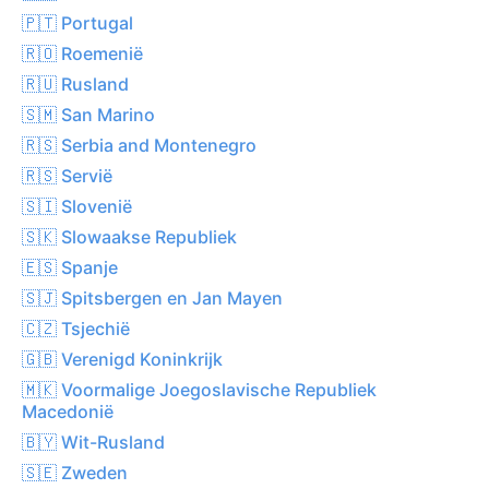
🇵🇹 Portugal
🇷🇴 Roemenië
🇷🇺 Rusland
🇸🇲 San Marino
🇷🇸 Serbia and Montenegro
🇷🇸 Servië
🇸🇮 Slovenië
🇸🇰 Slowaakse Republiek
🇪🇸 Spanje
🇸🇯 Spitsbergen en Jan Mayen
🇨🇿 Tsjechië
🇬🇧 Verenigd Koninkrijk
🇲🇰 Voormalige Joegoslavische Republiek
Macedonië
🇧🇾 Wit-Rusland
🇸🇪 Zweden