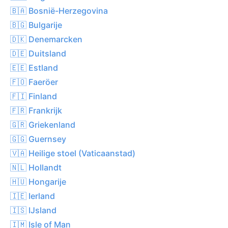
🇧🇦 Bosnië-Herzegovina
🇧🇬 Bulgarije
🇩🇰 Denemarcken
🇩🇪 Duitsland
🇪🇪 Estland
🇫🇴 Faeröer
🇫🇮 Finland
🇫🇷 Frankrijk
🇬🇷 Griekenland
🇬🇬 Guernsey
🇻🇦 Heilige stoel (Vaticaanstad)
🇳🇱 Hollandt
🇭🇺 Hongarije
🇮🇪 Ierland
🇮🇸 IJsland
🇮🇲 Isle of Man