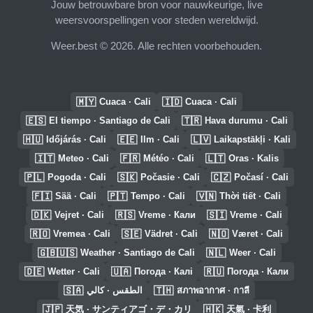
Jouw betrouwbare bron voor nauwkeurige, live
weersvoorspellingen voor steden wereldwijd.
Weer.best © 2026. Alle rechten voorbehouden.
🇲🇾
🇮🇩
Cuaca · Cali
Cuaca · Cali
🇪🇸
🇹🇷
El tiempo · Santiago de Cali
Hava durumu · Cali
🇭🇺
🇪🇪
🇱🇻
Időjárás · Cali
Ilm · Cali
Laikapstākļi · Kali
🇮🇹
🇫🇷
🇱🇹
Meteo · Cali
Météo · Cali
Oras · Kalis
🇵🇱
🇸🇰
🇨🇿
Pogoda · Cali
Počasie · Cali
Počasí · Cali
🇫🇮
🇵🇹
🇻🇳
Sää · Cali
Tempo · Cali
Thời tiết · Cali
🇩🇰
🇷🇸
🇸🇮
Vejret · Cali
Vreme · Кали
Vreme · Cali
🇷🇴
🇸🇪
🇳🇴
Vremea · Cali
Vädret · Cali
Været · Cali
🇬🇧🇺🇸
🇳🇱
Weather · Santiago de Cali
Weer · Cali
🇩🇪
🇺🇦
🇷🇺
Wetter · Cali
Погода · Калі
Погода · Кали
🇸🇦
🇹🇭
الطقس · كالي
สภาพอากาศ · กาลี
🇯🇵
🇭🇰
天気 · サンティアゴ・デ・カリ
天氣 · 卡利