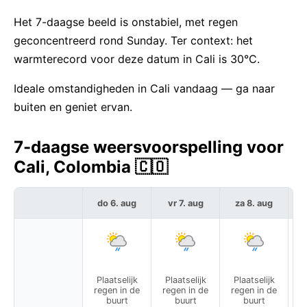
Het 7-daagse beeld is onstabiel, met regen
geconcentreerd rond Sunday. Ter context: het
warmterecord voor deze datum in Cali is 30°C.
Ideale omstandigheden in Cali vandaag — ga naar
buiten en geniet ervan.
7-daagse weersvoorspelling voor
Cali, Colombia 🇨🇴
do 6. aug
vr 7. aug
za 8. aug
Plaatselijk
Plaatselijk
Plaatselijk
P
regen in de
regen in de
regen in de
r
buurt
buurt
buurt