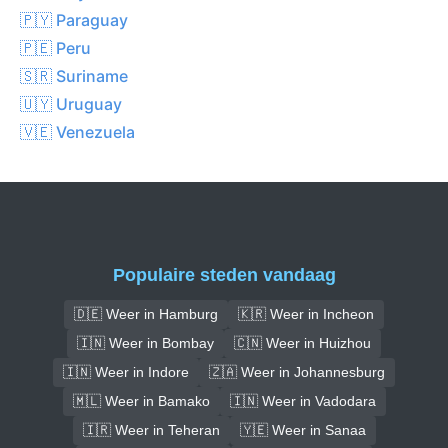
🇵🇾 Paraguay
🇵🇪 Peru
🇸🇷 Suriname
🇺🇾 Uruguay
🇻🇪 Venezuela
Populaire steden vandaag
🇩🇪 Weer in Hamburg
🇰🇷 Weer in Incheon
🇮🇳 Weer in Bombay
🇨🇳 Weer in Huizhou
🇮🇳 Weer in Indore
🇿🇦 Weer in Johannesburg
🇲🇱 Weer in Bamako
🇮🇳 Weer in Vadodara
🇮🇷 Weer in Teheran
🇾🇪 Weer in Sanaa