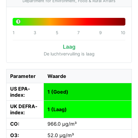
Department for Environment, Food & Rural Affairs
1
1
3
5
7
9
10
Laag
De luchtvervuiling is laag
Parameter
Waarde
US EPA-
1 (Goed)
index:
UK DEFRA-
1 (Laag)
index:
CO:
966.0 µg/m³
O3:
52.0 µg/m³