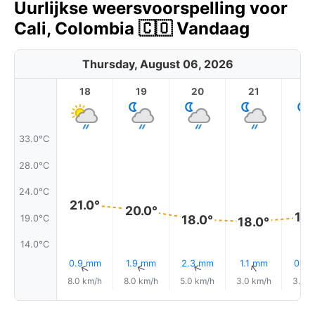
Uurlijkse weersvoorspelling voor
Cali, Colombia 🇨🇴 Vandaag
Thursday, August 06, 2026
18
19
20
21
2
33.0°C
28.0°C
24.0°C
21.0°
20.0°
19.
18.0°
19.0°C
18.0°
14.0°C
0.9 mm
1.9 mm
2.3 mm
1.1 mm
0.6
↑
↑
↑
↑
8.0 km/h
8.0 km/h
5.0 km/h
3.0 km/h
3.0 k