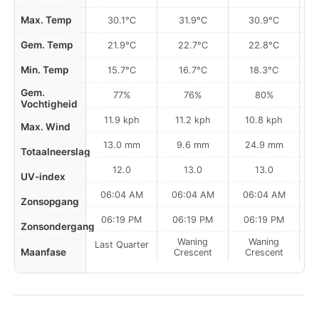
Max. Temp
30.1°C
31.9°C
30.9°C
Gem. Temp
21.9°C
22.7°C
22.8°C
Min. Temp
15.7°C
16.7°C
18.3°C
Gem.
77%
76%
80%
Vochtigheid
11.9 kph
11.2 kph
10.8 kph
Max. Wind
13.0 mm
9.6 mm
24.9 mm
Totaalneerslag
12.0
13.0
13.0
UV-index
06:04 AM
06:04 AM
06:04 AM
0
Zonsopgang
06:19 PM
06:19 PM
06:19 PM
Zonsondergang
Waning
Waning
Last Quarter
Maanfase
Crescent
Crescent