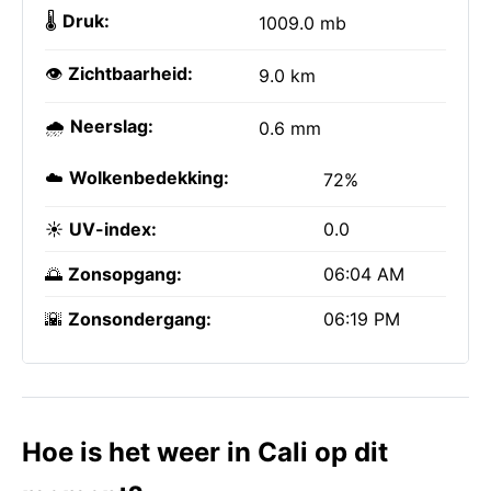
🌡️
Druk:
1009.0 mb
👁️
Zichtbaarheid:
9.0 km
🌧️
Neerslag:
0.6 mm
☁️
Wolkenbedekking:
72%
☀️
UV-index:
0.0
🌅
Zonsopgang:
06:04 AM
🌇
Zonsondergang:
06:19 PM
Hoe is het weer in Cali op dit