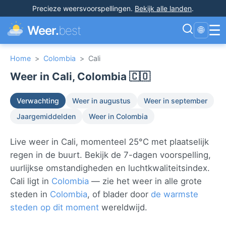
Precieze weersvoorspellingen
.
Bekijk alle landen
.
☰
Weer.
best
🌐
Home
>
Colombia
>
Cali
Weer in Cali, Colombia 🇨🇴
Verwachting
Weer in augustus
Weer in september
Jaargemiddelden
Weer in Colombia
Live weer in Cali, momenteel 25°C met plaatselijk
regen in de buurt. Bekijk de 7-dagen voorspelling,
uurlijkse omstandigheden en luchtkwaliteitsindex.
Cali ligt in
Colombia
— zie het weer in alle grote
steden in
Colombia
, of blader door
de warmste
steden op dit moment
wereldwijd.