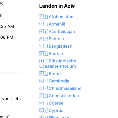
5%
Landen in Azië
.0
🇦🇫 Afghanistan
🇦🇲 Armenië
:35 AM
🇦🇿 Azerbeidzjan
:08 PM
🇧🇭 Bahrein
🇧🇩 Bangladesh
🇧🇹 Bhutan
🇮🇴 Brits Indische
Oceaanterritorium
🇧🇳 Brunei
🇰🇭 Cambodja
🇨🇽 Christmaseiland
🇨🇨 Cocoseilanden
 voelt iets
🇰🇵 Coeree
🇨🇾 Cyprus
met 10 —
🇵🇭 Filippijnen