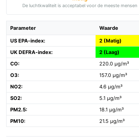
De luchtkwaliteit is acceptabel voor de meeste mensen
Parameter
Waarde
US EPA-index:
2 (Matig)
UK DEFRA-index:
2 (Laag)
CO:
220.0 µg/m³
O3:
157.0 µg/m³
NO2:
4.6 µg/m³
SO2:
5.1 µg/m³
PM2.5:
18.1 µg/m³
PM10:
21.5 µg/m³