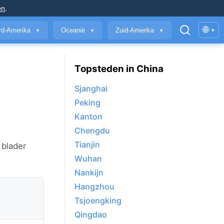
en
.
🌐
rd-Amerika
Oceanië
Zuid-Amerika
▾
▼
▼
▼
Topsteden in China
Sjanghai
Peking
Kanton
Chengdu
Tianjin
f blader
Wuhan
Nankijn
Hangzhou
Tsjoengking
Qingdao