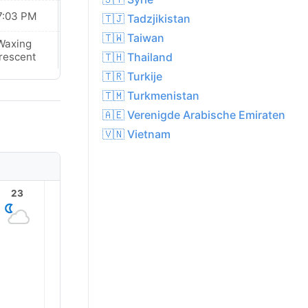
7:03 PM
07:02 PM
🇹🇯 Tadzjikistan
🇹🇼 Taiwan
Waxing
Waxing
🇹🇭 Thailand
rescent
Crescent
🇹🇷 Turkije
🇹🇲 Turkmenistan
🇦🇪 Verenigde Arabische Emiraten
🇻🇳 Vietnam
23
1
2
3
4