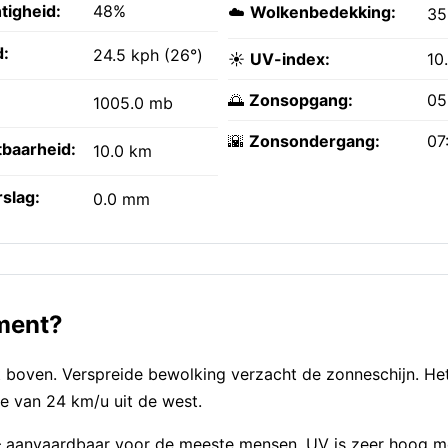
tigheid:
48%
☁️
Wolkenbedekking:
3
:
24.5 kph (26°)
☀️
UV-index:
10
🌅
Zonsopgang:
05
1005.0 mb
🌇
Zonsondergang:
07
tbaarheid:
10.0 km
slag:
0.0 mm
oment?
 boven. Verspreide bewolking verzacht de zonneschijn. Het
e van 24 km/u uit de west.
 — aanvaardbaar voor de meeste mensen. UV is zeer hoog 