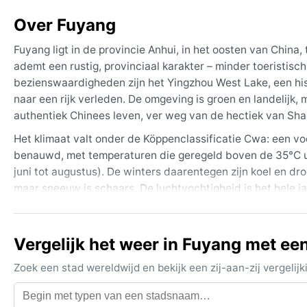
Over Fuyang
Fuyang ligt in de provincie Anhui, in het oosten van China,
ademt een rustig, provinciaal karakter – minder toeristi
bezienswaardigheden zijn het Yingzhou West Lake, een his
naar een rijk verleden. De omgeving is groen en landelijk, 
authentiek Chinees leven, ver weg van de hectiek van Sha
Het klimaat valt onder de Köppenclassificatie Cwa: een vo
benauwd, met temperaturen die geregeld boven de 35°C ui
juni tot augustus). De winters daarentegen zijn koel en d
maar sneeuw is schaars. De luchtvochtigheid is het hele j
ademende kleding voor de zomer, een paraplu tegen de sto
De beste reistijd is het late voorjaar (april-mei) en de v
Vergelijk het weer in Fuyang met ee
de neerslag beperkt. In de zomer kunnen tyfoons uit het o
minder direct dan de kust. Herfstmist komt soms voor bov
Zoek een stad wereldwijd en bekijk een zij-aan-zij vergel
Wie de drukte wil mijden en een aangename temperatuur v