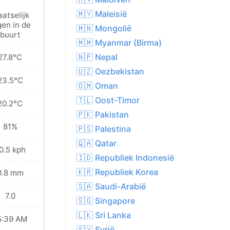
🇲🇾 Maleisië
aatselijk
gen in de
Nevel
🇲🇳 Mongolië
buurt
🇲🇲 Myanmar (Birma)
🇳🇵 Nepal
27.8°C
29.8°C
🇺🇿 Oezbekistan
23.5°C
24.5°C
🇴🇲 Oman
🇹🇱 Oost-Timor
20.2°C
19.4°C
🇵🇰 Pakistan
81%
82%
🇵🇸 Palestina
🇶🇦 Qatar
0.5 kph
10.4 kph
🇮🇩 Republiek Indonesië
🇰🇷 Republiek Korea
0.8 mm
0.1 mm
🇸🇦 Saudi-Arabië
7.0
7.0
🇸🇬 Singapore
🇱🇰 Sri Lanka
5:39 AM
05:40 AM
🇸🇾 Syrië