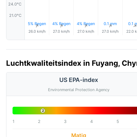
24.0°C
21.0°C
5% Regen
4% Regen
4% Regen
0.1 mm
0.1 
↑
↑
↑
↑
26.0 km/h
27.0 km/h
27.0 km/h
27.0 km/h
22.0 
Luchtkwaliteitsindex in Fuyang, Chy
US EPA-index
Environmental Protection Agency
2
1
2
3
4
5
Matig