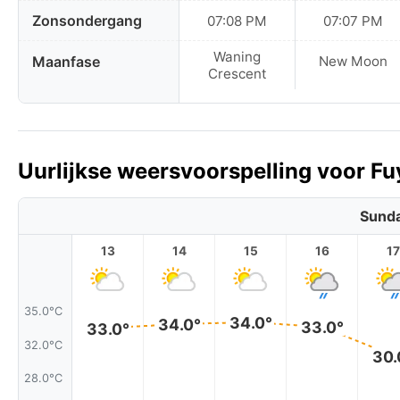
Zonsondergang
07:08 PM
07:07 PM
Waning
Maanfase
New Moon
Crescent
Uurlijkse weersvoorspelling voor F
Sunda
13
14
15
16
17
35.0°C
34.0°
34.0°
33.0°
33.0°
32.0°C
30.
28.0°C