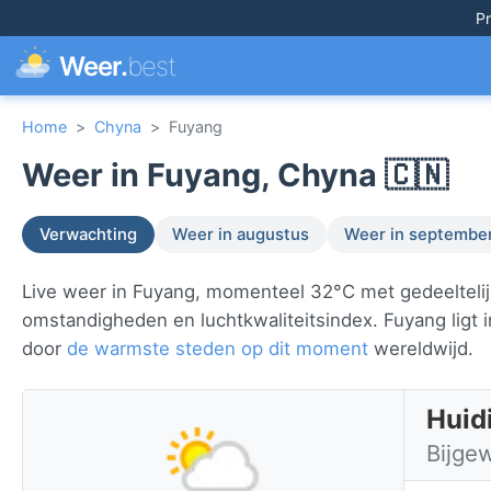
Pr
Weer.
best
Home
>
Chyna
>
Fuyang
Weer in Fuyang, Chyna 🇨🇳
Verwachting
Weer in augustus
Weer in septembe
Live weer in Fuyang, momenteel 32°C met gedeeltelijk
omstandigheden en luchtkwaliteitsindex. Fuyang ligt 
door
de warmste steden op dit moment
wereldwijd.
Huid
Bijge