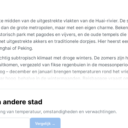
 te midden van de uitgestrekte vlakten van de Huai-rivier. De 
sch dan de grote metropolen, maar met een eigen charme. Beke
torisch park met pagodes en vijvers, en de oude tempels die
met uitgestrekte akkers en traditionele dorpjes. Hier heerst ee
nghai of Peking.
chtig subtropisch klimaat met droge winters. De zomers zijn 
tkomen, vergezeld van fikse regenbuien in de moessonperio
roog – december en januari brengen temperaturen rond het vri
aar hoog, behalve in de wintermaanden. Reisbagage vraagt om
rtbuien, en warme lagen voor de kille, winderige winterdage
roege herfst (september-oktober), wanneer de temperaturen mil
n andere stad
osten voor hevige regen en overstromingen zorgen, al treffen
en de rivieren, maar echte extreme weersverschijnselen zijn
ijking van temperatuur, omstandigheden en verwachtingen.
erkiest, vindt in deze tussenseizoenen de ideale omstandigh
Vergelijk →