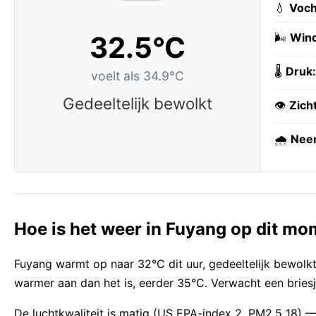
💧
Voch
32.5°C
🌬️
Wind
🌡️
Druk:
voelt als 34.9°C
Gedeeltelijk bewolkt
👁️
Zich
🌧️
Neer
Hoe is het weer in Fuyang op dit m
Fuyang warmt op naar 32°C dit uur, gedeeltelijk bewolkt
warmer aan dan het is, eerder 35°C. Verwacht een briesj
De luchtkwaliteit is matig (US EPA-index 2, PM2,5 18)