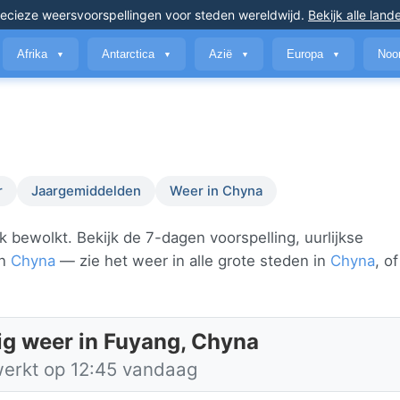
ecieze weersvoorspellingen
voor steden wereldwijd
.
Bekijk alle land
Afrika
Antarctica
Azië
Europa
Noo
▼
▼
▼
▼
r
Jaargemiddelden
Weer in Chyna
 bewolkt. Bekijk de 7-dagen voorspelling, uurlijkse
in
Chyna
— zie het weer in alle grote steden in
Chyna
, o
ig weer in Fuyang, Chyna
werkt op 12:45 vandaag