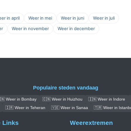
er in april
Weer in mei
Weer in juni
Weer in juli
er
Weer in november
Weer in december
Populaire steden vandaag
🇳 Weer in Bombay
🇨🇳 Weer in Huizhou
🇮🇳 Weer in Indore
🇮🇷 Weer in Teheran
🇾🇪 Weer in Sanaa
🇹🇷 Weer in Istanb
e Links
Weerextremen