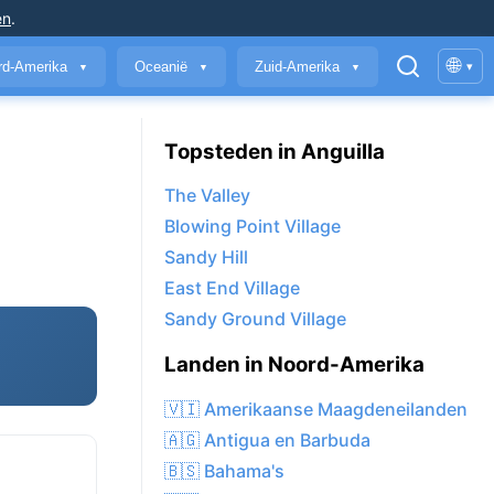
en
.
🌐
rd-Amerika
Oceanië
Zuid-Amerika
▾
▼
▼
▼
Topsteden in Anguilla
The Valley
Blowing Point Village
Sandy Hill
East End Village
Sandy Ground Village
Landen in Noord-Amerika
🇻🇮 Amerikaanse Maagdeneilanden
🇦🇬 Antigua en Barbuda
🇧🇸 Bahama's