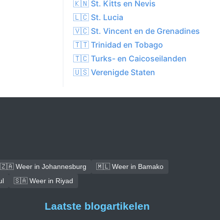
🇰🇳 St. Kitts en Nevis
🇱🇨 St. Lucia
🇻🇨 St. Vincent en de Grenadines
🇹🇹 Trinidad en Tobago
🇹🇨 Turks- en Caicoseilanden
🇺🇸 Verenigde Staten
🇿🇦 Weer in Johannesburg
🇲🇱 Weer in Bamako
ul
🇸🇦 Weer in Riyad
Laatste blogartikelen