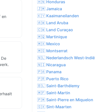
🇭🇳 Honduras
🇯🇲 Jamaica
🇰🇾 Kaaimaneilanden
f en
🇦🇼 Land Aruba
🇨🇼 Land Curaçao
🇲🇶 Martinique
🇲🇽 Mexico
🇲🇸 Montserrat
🇳🇱 Nederlandsch West-Indië
. De
werk.
🇳🇮 Nicaragua
🇵🇦 Panama
🇵🇷 Puerto Rico
🇧🇱 Saint-Barthélemy
🇲🇫 Saint-Martin
erhaalt
🇵🇲 Saint-Pierre en Miquelon
🇸🇽 Sint-Maarten