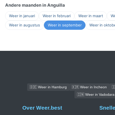
Andere maanden in Anguilla
Weer in januari
Weer in februari
Weer in maart
We
Weer in augustus
Weer in september
Weer in oktob
🇩🇪 Weer in Hamburg
🇰🇷 Weer in Incheon

🇮🇳 Weer in Vadodara
Over Weer.best
Snell