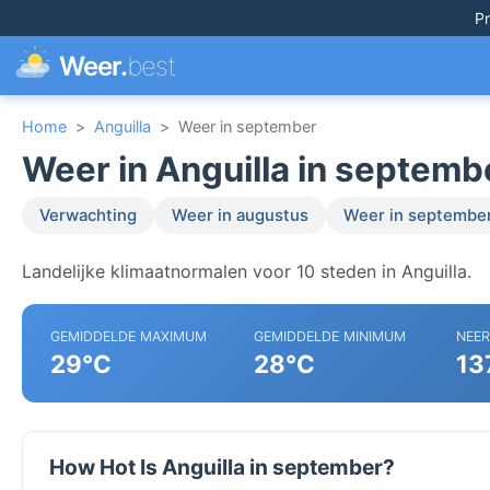
Pr
Weer.
best
Home
>
Anguilla
>
Weer in september
Weer in Anguilla in septemb
Verwachting
Weer in augustus
Weer in septembe
Landelijke klimaatnormalen voor 10 steden in Anguilla.
GEMIDDELDE MAXIMUM
GEMIDDELDE MINIMUM
NEE
29°C
28°C
13
How Hot Is Anguilla in september?