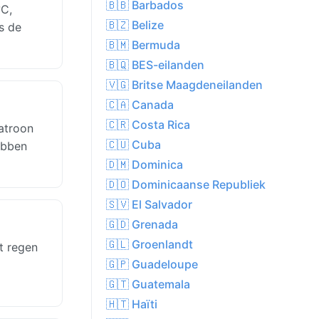
🇧🇧 Barbados
°C,
🇧🇿 Belize
s de
🇧🇲 Bermuda
🇧🇶 BES-eilanden
🇻🇬 Britse Maagdeneilanden
🇨🇦 Canada
🇨🇷 Costa Rica
atroon
🇨🇺 Cuba
ebben
🇩🇲 Dominica
🇩🇴 Dominicaanse Republiek
🇸🇻 El Salvador
🇬🇩 Grenada
🇬🇱 Groenlandt
t regen
🇬🇵 Guadeloupe
🇬🇹 Guatemala
🇭🇹 Haïti