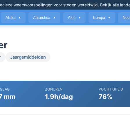
ecieze weersvoorspellingen
voor steden wereldwijd
.
Bekijk alle land
Afrika
Antarctica
Azië
Europa
Noo
▼
▼
▼
▼
er
r
Jaargemiddelden
RSLAG
ZONUREN
VOCHTIGHEID
7 mm
1.9h/dag
76%