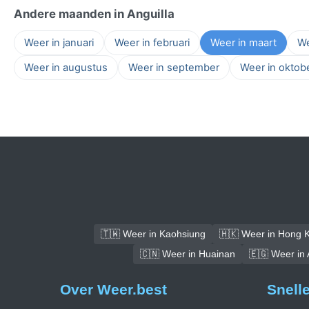
Andere maanden in Anguilla
Weer in januari
Weer in februari
Weer in maart
We
Weer in augustus
Weer in september
Weer in oktob
🇹🇼 Weer in Kaohsiung
🇭🇰 Weer in Hong 
🇨🇳 Weer in Huainan
🇪🇬 Weer in 
Over Weer.best
Snell