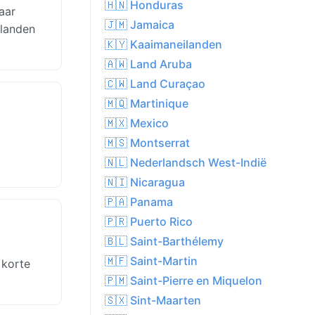
🇭🇳 Honduras
aar
🇯🇲 Jamaica
glanden
🇰🇾 Kaaimaneilanden
🇦🇼 Land Aruba
🇨🇼 Land Curaçao
🇲🇶 Martinique
🇲🇽 Mexico
🇲🇸 Montserrat
🇳🇱 Nederlandsch West-Indië
🇳🇮 Nicaragua
🇵🇦 Panama
🇵🇷 Puerto Rico
🇧🇱 Saint-Barthélemy
🇲🇫 Saint-Martin
 korte
🇵🇲 Saint-Pierre en Miquelon
🇸🇽 Sint-Maarten