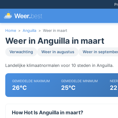
Pr
Weer.
best
Home
>
Anguilla
>
Weer in maart
Weer in Anguilla in maart
Verwachting
Weer in augustus
Weer in septembe
Landelijke klimaatnormalen voor 10 steden in Anguilla.
GEMIDDELDE MAXIMUM
GEMIDDELDE MINIMUM
NEE
26°C
25°C
22
How Hot Is Anguilla in maart?