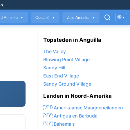
en
.
🌐
rd-Amerika
Oceanië
Zuid-Amerika
▾
▼
▼
▼
Topsteden in Anguilla
The Valley
Blowing Point Village
Sandy Hill
East End Village
Sandy Ground Village
Landen in Noord-Amerika
🇻🇮 Amerikaanse Maagdeneilanden
🇦🇬 Antigua en Barbuda
🇧🇸 Bahama's