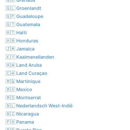
🇬🇱 Groenlandt
🇬🇵 Guadeloupe
🇬🇹 Guatemala
🇭🇹 Haïti
🇭🇳 Honduras
🇯🇲 Jamaica
🇰🇾 Kaaimaneilanden
🇦🇼 Land Aruba
🇨🇼 Land Curaçao
🇲🇶 Martinique
🇲🇽 Mexico
🇲🇸 Montserrat
🇳🇱 Nederlandsch West-Indië
🇳🇮 Nicaragua
🇵🇦 Panama
🇵🇷 Puerto Rico