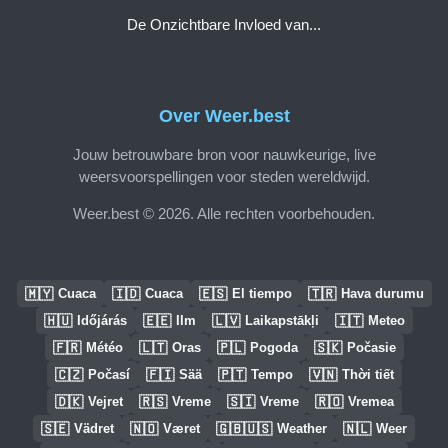
De Onzichtbare Invloed van...
Over Weer.best
Jouw betrouwbare bron voor nauwkeurige, live
weersvoorspellingen voor steden wereldwijd.
Weer.best © 2026. Alle rechten voorbehouden.
🇲🇾
🇮🇩
🇪🇸
🇹🇷
Cuaca
Cuaca
El tiempo
Hava durumu
🇭🇺
🇪🇪
🇱🇻
🇮🇹
Időjárás
Ilm
Laikapstākļi
Meteo
🇫🇷
🇱🇹
🇵🇱
🇸🇰
Météo
Oras
Pogoda
Počasie
🇨🇿
🇫🇮
🇵🇹
🇻🇳
Počasí
Sää
Tempo
Thời tiết
🇩🇰
🇷🇸
🇸🇮
🇷🇴
Vejret
Vreme
Vreme
Vremea
🇸🇪
🇳🇴
🇬🇧🇺🇸
🇳🇱
Vädret
Været
Weather
Weer