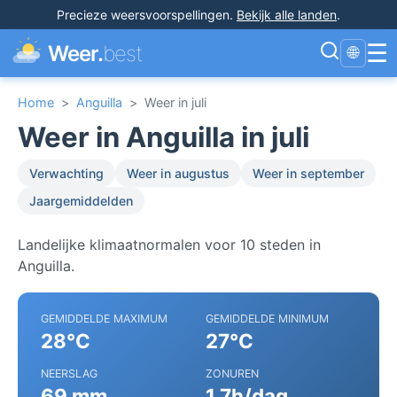
Precieze weersvoorspellingen
.
Bekijk alle landen
.
☰
Weer.
best
🌐
Home
>
Anguilla
>
Weer in juli
Weer in Anguilla in juli
Verwachting
Weer in augustus
Weer in september
Jaargemiddelden
Landelijke klimaatnormalen voor 10 steden in
Anguilla.
GEMIDDELDE MAXIMUM
GEMIDDELDE MINIMUM
28°C
27°C
NEERSLAG
ZONUREN
69 mm
1.7h/dag