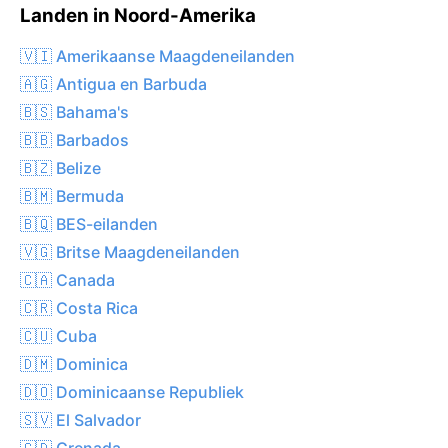
Landen in Noord-Amerika
🇻🇮 Amerikaanse Maagdeneilanden
🇦🇬 Antigua en Barbuda
🇧🇸 Bahama's
🇧🇧 Barbados
🇧🇿 Belize
🇧🇲 Bermuda
🇧🇶 BES-eilanden
🇻🇬 Britse Maagdeneilanden
🇨🇦 Canada
🇨🇷 Costa Rica
🇨🇺 Cuba
🇩🇲 Dominica
🇩🇴 Dominicaanse Republiek
🇸🇻 El Salvador
🇬🇩 Grenada