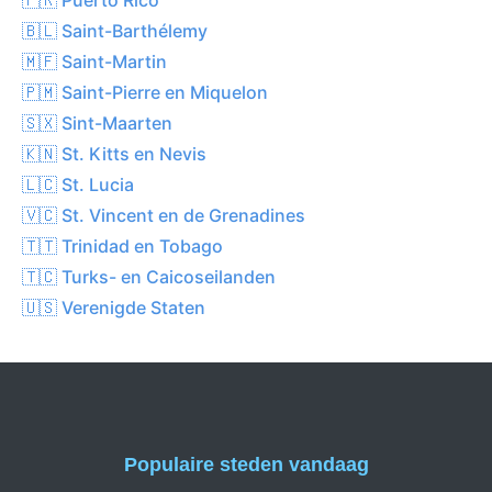
🇧🇱 Saint-Barthélemy
🇲🇫 Saint-Martin
🇵🇲 Saint-Pierre en Miquelon
🇸🇽 Sint-Maarten
🇰🇳 St. Kitts en Nevis
🇱🇨 St. Lucia
🇻🇨 St. Vincent en de Grenadines
🇹🇹 Trinidad en Tobago
🇹🇨 Turks- en Caicoseilanden
🇺🇸 Verenigde Staten
Populaire steden vandaag