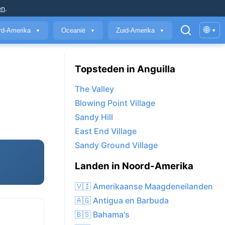
en
.
🌐
rd-Amerika
Oceanië
Zuid-Amerika
▾
▼
▼
▼
Topsteden in Anguilla
The Valley
Blowing Point Village
Sandy Hill
East End Village
Sandy Ground Village
Landen in Noord-Amerika
🇻🇮 Amerikaanse Maagdeneilanden
🇦🇬 Antigua en Barbuda
🇧🇸 Bahama's