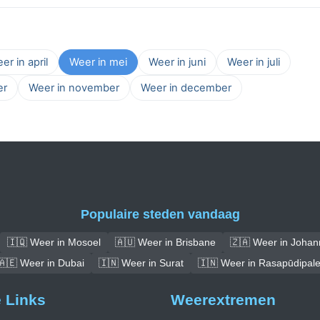
er in april
Weer in mei
Weer in juni
Weer in juli
er
Weer in november
Weer in december
Populaire steden vandaag
🇮🇶 Weer in Mosoel
🇦🇺 Weer in Brisbane
🇿🇦 Weer in Joha
🇦🇪 Weer in Dubai
🇮🇳 Weer in Surat
🇮🇳 Weer in Rasapūdipal
e Links
Weerextremen