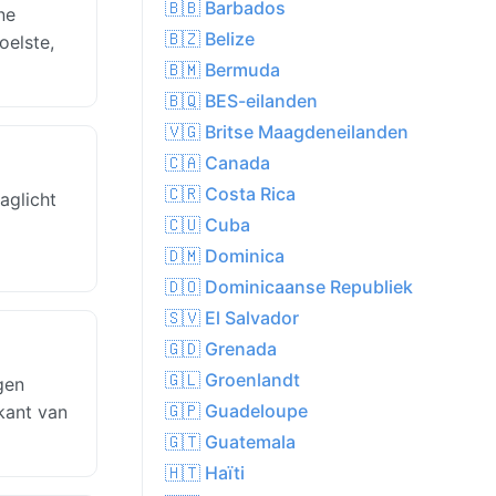
🇧🇧 Barbados
ne
🇧🇿 Belize
oelste,
🇧🇲 Bermuda
🇧🇶 BES-eilanden
🇻🇬 Britse Maagdeneilanden
🇨🇦 Canada
🇨🇷 Costa Rica
aglicht
🇨🇺 Cuba
🇩🇲 Dominica
🇩🇴 Dominicaanse Republiek
🇸🇻 El Salvador
🇬🇩 Grenada
🇬🇱 Groenlandt
gen
🇬🇵 Guadeloupe
 kant van
🇬🇹 Guatemala
🇭🇹 Haïti