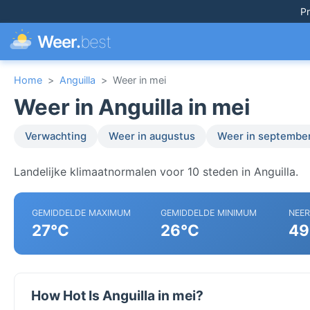
Pr
Weer.
best
Home
>
Anguilla
>
Weer in mei
Weer in Anguilla in mei
Verwachting
Weer in augustus
Weer in septembe
Landelijke klimaatnormalen voor 10 steden in Anguilla.
GEMIDDELDE MAXIMUM
GEMIDDELDE MINIMUM
NEE
27°C
26°C
49
How Hot Is Anguilla in mei?