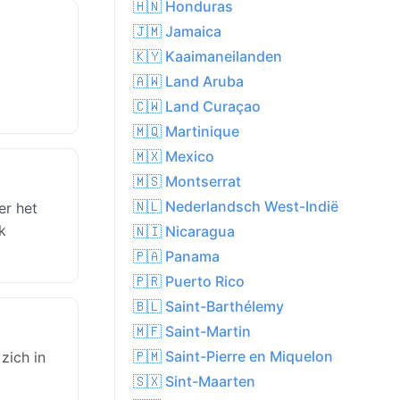
🇭🇳 Honduras
🇯🇲 Jamaica
🇰🇾 Kaaimaneilanden
🇦🇼 Land Aruba
🇨🇼 Land Curaçao
🇲🇶 Martinique
🇲🇽 Mexico
🇲🇸 Montserrat
🇳🇱 Nederlandsch West-Indië
er het
k
🇳🇮 Nicaragua
🇵🇦 Panama
🇵🇷 Puerto Rico
🇧🇱 Saint-Barthélemy
🇲🇫 Saint-Martin
🇵🇲 Saint-Pierre en Miquelon
zich in
🇸🇽 Sint-Maarten