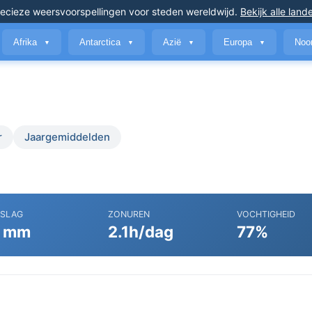
ecieze weersvoorspellingen
voor steden wereldwijd
.
Bekijk alle land
Afrika
Antarctica
Azië
Europa
Noo
▼
▼
▼
▼
r
Jaargemiddelden
RSLAG
ZONUREN
VOCHTIGHEID
 mm
2.1h/dag
77%