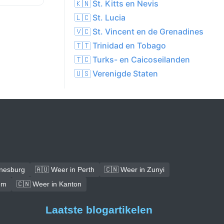
🇰🇳 St. Kitts en Nevis
🇱🇨 St. Lucia
🇻🇨 St. Vincent en de Grenadines
🇹🇹 Trinidad en Tobago
🇹🇨 Turks- en Caicoseilanden
🇺🇸 Verenigde Staten
nnesburg
🇦🇺 Weer in Perth
🇨🇳 Weer in Zunyi
em
🇨🇳 Weer in Kanton
Laatste blogartikelen