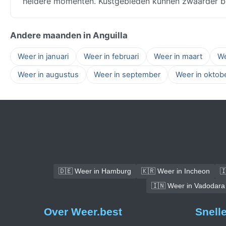
heldere momenten. Kustgebieden kunnen zwaarder be
Andere maanden in Anguilla
Weer in januari
Weer in februari
Weer in maart
We
Weer in augustus
Weer in september
Weer in oktob
🇩🇪 Weer in Hamburg
🇰🇷 Weer in Incheon

🇮🇳 Weer in Vadodara
Over Weer.best
Snell