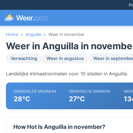
Pr
Weer.
best
Home
>
Anguilla
>
Weer in november
Weer in Anguilla in novembe
Verwachting
Weer in augustus
Weer in septembe
Landelijke klimaatnormalen voor 10 steden in Anguilla.
GEMIDDELDE MAXIMUM
GEMIDDELDE MINIMUM
NEE
28°C
27°C
13
How Hot Is Anguilla in november?