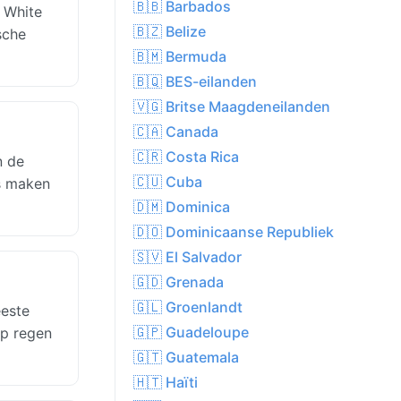
🇧🇧 Barbados
n White
🇧🇿 Belize
sche
🇧🇲 Bermuda
🇧🇶 BES-eilanden
🇻🇬 Britse Maagdeneilanden
🇨🇦 Canada
🇨🇷 Costa Rica
n de
🇨🇺 Cuba
es maken
🇩🇲 Dominica
🇩🇴 Dominicaanse Republiek
🇸🇻 El Salvador
🇬🇩 Grenada
🇬🇱 Groenlandt
eeste
🇬🇵 Guadeloupe
op regen
🇬🇹 Guatemala
🇭🇹 Haïti