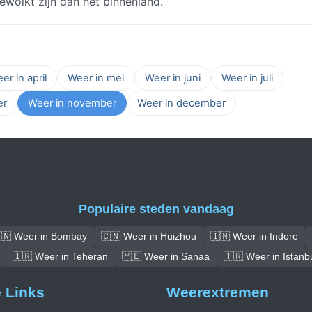
wolkt zijn dan het binnenland.
er in april
Weer in mei
Weer in juni
Weer in juli
er
Weer in november
Weer in december
Populaire steden vandaag
🇳 Weer in Bombay
🇨🇳 Weer in Huizhou
🇮🇳 Weer in Indore
🇮🇷 Weer in Teheran
🇾🇪 Weer in Sanaa
🇹🇷 Weer in Istanb
e Links
Weerextremen