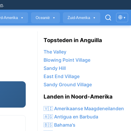
en
.
🌐
rd-Amerika
Oceanië
Zuid-Amerika
▾
▼
▼
▼
Topsteden in Anguilla
The Valley
Blowing Point Village
Sandy Hill
East End Village
Sandy Ground Village
Landen in Noord-Amerika
🇻🇮 Amerikaanse Maagdeneilanden
🇦🇬 Antigua en Barbuda
🇧🇸 Bahama's