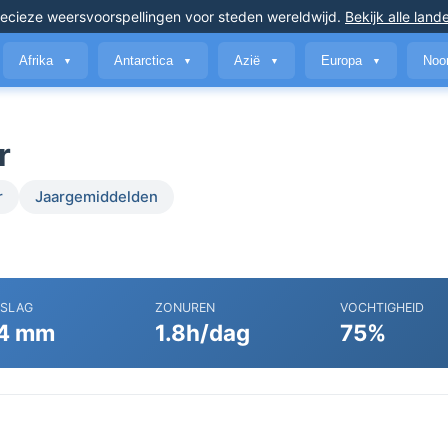
ecieze weersvoorspellingen
voor steden wereldwijd
.
Bekijk alle land
Afrika
Antarctica
Azië
Europa
Noo
▼
▼
▼
▼
r
r
Jaargemiddelden
RSLAG
ZONUREN
VOCHTIGHEID
4 mm
1.8h/dag
75%