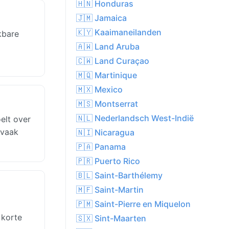
🇭🇳 Honduras
🇯🇲 Jamaica
🇰🇾 Kaaimaneilanden
kbare
🇦🇼 Land Aruba
🇨🇼 Land Curaçao
🇲🇶 Martinique
🇲🇽 Mexico
🇲🇸 Montserrat
🇳🇱 Nederlandsch West-Indië
elt over
 vaak
🇳🇮 Nicaragua
🇵🇦 Panama
🇵🇷 Puerto Rico
🇧🇱 Saint-Barthélemy
🇲🇫 Saint-Martin
🇵🇲 Saint-Pierre en Miquelon
 korte
🇸🇽 Sint-Maarten