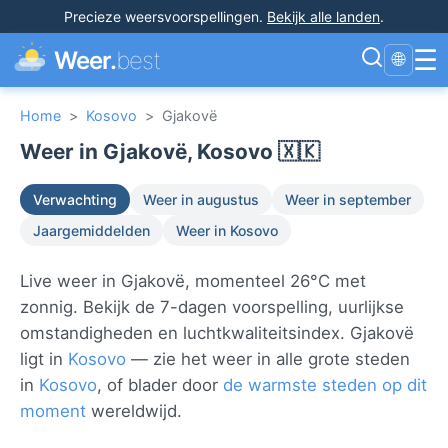
Precieze weersvoorspellingen
.
Bekijk alle landen
.
☰
Weer.
best
🌐
Home
>
Kosovo
>
Gjakovë
Weer in Gjakovë, Kosovo 🇽🇰
Verwachting
Weer in augustus
Weer in september
Jaargemiddelden
Weer in Kosovo
Live weer in Gjakovë, momenteel 26°C met
zonnig. Bekijk de 7-dagen voorspelling, uurlijkse
omstandigheden en luchtkwaliteitsindex. Gjakovë
ligt in
Kosovo
— zie het weer in alle grote steden
in
Kosovo
, of blader door
de warmste steden op dit
moment
wereldwijd.