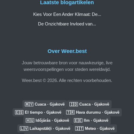
Laatste blogartikelen
Kies Voor Een Ander Klimaat: De...
De Onzichtbare Invloed van...
Over Weer.best
Jouw betrouwbare bron voor nauwkeurige, live
weersvoorspellingen voor steden wereldwijd.
Weer.best © 2026. Alle rechten voorbehouden.
🇲🇾
🇮🇩
Cuaca · Gjakovë
Cuaca · Gjakovë
🇪🇸
🇹🇷
El tiempo · Gjakovë
Hava durumu · Gjakovë
🇭🇺
🇪🇪
Időjárás · Gjakovë
Ilm · Gjakovë
🇱🇻
🇮🇹
Laikapstākļi · Gjakovë
Meteo · Gjakovë