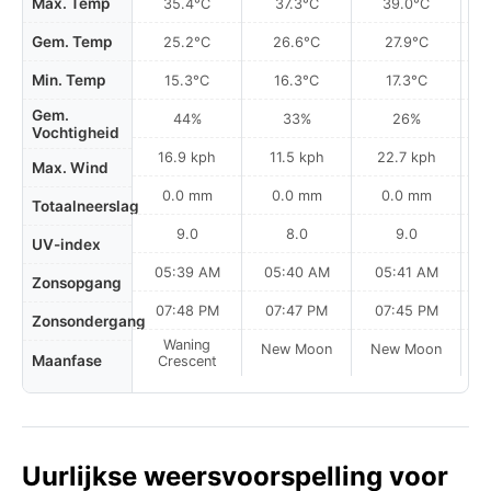
Max. Temp
35.4°C
37.3°C
39.0°C
Gem. Temp
25.2°C
26.6°C
27.9°C
Min. Temp
15.3°C
16.3°C
17.3°C
Gem.
44%
33%
26%
Vochtigheid
16.9 kph
11.5 kph
22.7 kph
Max. Wind
0.0 mm
0.0 mm
0.0 mm
Totaalneerslag
9.0
8.0
9.0
UV-index
05:39 AM
05:40 AM
05:41 AM
0
Zonsopgang
07:48 PM
07:47 PM
07:45 PM
Zonsondergang
Waning
New Moon
New Moon
N
Maanfase
Crescent
Uurlijkse weersvoorspelling voor