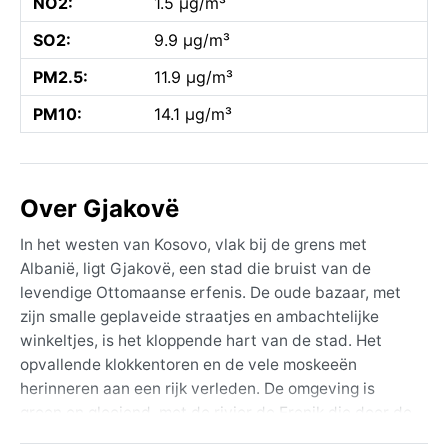
NO2:
1.5 µg/m³
SO2:
9.9 µg/m³
PM2.5:
11.9 µg/m³
PM10:
14.1 µg/m³
Over Gjakovë
In het westen van Kosovo, vlak bij de grens met
Albanië, ligt Gjakovë, een stad die bruist van de
levendige Ottomaanse erfenis. De oude bazaar, met
zijn smalle geplaveide straatjes en ambachtelijke
winkeltjes, is het kloppende hart van de stad. Het
opvallende klokkentoren en de vele moskeeën
herinneren aan een rijk verleden. De omgeving is
groen en glooiend, met de rivier de Erenik die door de
stad slingert. De lokale bevolking staat bekend om