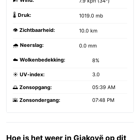
🌬️
Wind:
7.9 kph (34°)
🌡️
Druk:
1019.0 mb
👁️
Zichtbaarheid:
10.0 km
🌧️
Neerslag:
0.0 mm
☁️
Wolkenbedekking:
8%
☀️
UV-index:
3.0
🌅
Zonsopgang:
05:39 AM
🌇
Zonsondergang:
07:48 PM
Hoe is het weer in Gjakovë op dit