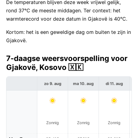
De temperaturen blijven deze week vrijwel gelijk,
rond 37°C de meeste middagen. Ter context: het
warmterecord voor deze datum in Gjakovë is 40°C.
Kortom: het is een geweldige dag om buiten te zijn in
Gjakovë.
7-daagse weersvoorspelling voor
Gjakovë, Kosovo 🇽🇰
zo 9. aug
ma 10. aug
di 11. aug
w
Zonnig
Zonnig
Zonnig