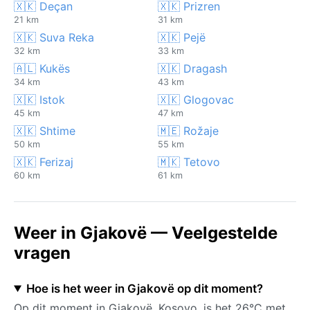
🇽🇰 Deçan
🇽🇰 Prizren
21 km
31 km
🇽🇰 Suva Reka
🇽🇰 Pejë
32 km
33 km
🇦🇱 Kukës
🇽🇰 Dragash
34 km
43 km
🇽🇰 Istok
🇽🇰 Glogovac
45 km
47 km
🇽🇰 Shtime
🇲🇪 Rožaje
50 km
55 km
🇽🇰 Ferizaj
🇲🇰 Tetovo
60 km
61 km
Weer in Gjakovë — Veelgestelde
vragen
Hoe is het weer in Gjakovë op dit moment?
Op dit moment in Gjakovë, Kosovo, is het 26°C met