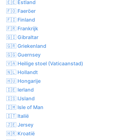
🇪🇪 Estland
🇫🇴 Faeröer
🇫🇮 Finland
🇫🇷 Frankrijk
🇬🇮 Gibraltar
🇬🇷 Griekenland
🇬🇬 Guernsey
🇻🇦 Heilige stoel (Vaticaanstad)
🇳🇱 Hollandt
🇭🇺 Hongarije
🇮🇪 Ierland
🇮🇸 IJsland
🇮🇲 Isle of Man
🇮🇹 Italië
🇯🇪 Jersey
🇭🇷 Kroatië