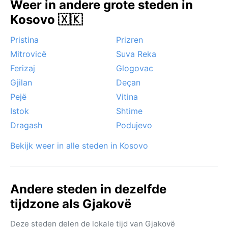
Weer in andere grote steden in
mild zijn en de regenval nog beperkt. In de zomer kan
Kosovo 🇽🇰
het oncomfortabel heet worden, al blijft de stad
levendig. Opvallende weersverschijnselen zijn
Pristina
Prizren
zeldzaam, maar af en toe kan een koude golf in de
Mitrovicë
Suva Reka
winter voor een dun laagje sneeuw zorgen, wat het
Ferizaj
Glogovac
stadsbeeld even betovert. Mist komt 's ochtends in
de herfst voor, maar verdwijnt snel. Wie drukte wil
Gjilan
Deçan
vermijden, kiest het beste een rustig tussenseizoen.
Pejë
Vitina
Istok
Shtime
Dragash
Podujevo
Bekijk weer in alle steden in Kosovo
Andere steden in dezelfde
tijdzone als Gjakovë
Deze steden delen de lokale tijd van Gjakovë