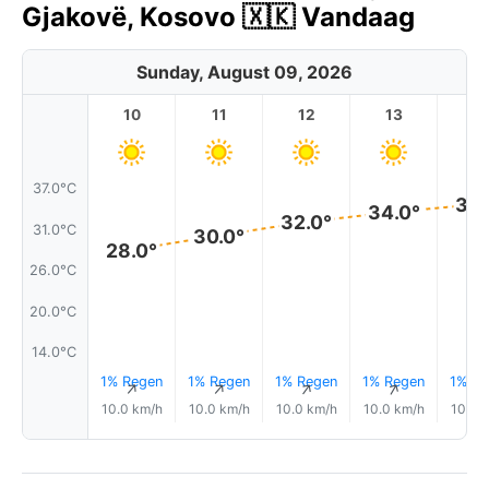
Gjakovë, Kosovo 🇽🇰 Vandaag
Sunday, August 09, 2026
10
11
12
13
1
37.0°C
35.
34.0°
32.0°
31.0°C
30.0°
28.0°
26.0°C
20.0°C
14.0°C
1% Regen
1% Regen
1% Regen
1% Regen
1% Re
↑
↑
↑
↑
10.0 km/h
10.0 km/h
10.0 km/h
10.0 km/h
10.0 