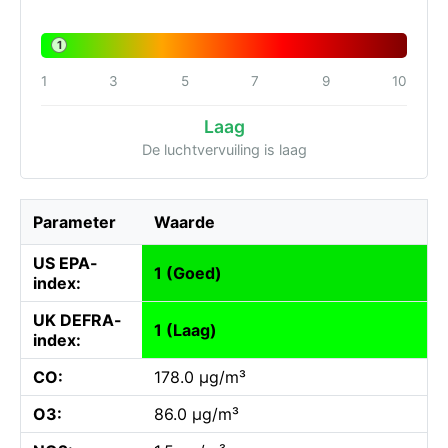
1
1
3
5
7
9
10
Laag
De luchtvervuiling is laag
Parameter
Waarde
US EPA-
1 (Goed)
index:
UK DEFRA-
1 (Laag)
index:
CO:
178.0 µg/m³
O3:
86.0 µg/m³