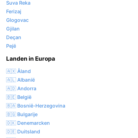
Suva Reka
Ferizaj
Glogovac
Gjilan
Deçan
Pejë
Landen in Europa
🇦🇽 Åland
🇦🇱 Albanië
🇦🇩 Andorra
🇧🇪 België
🇧🇦 Bosnië-Herzegovina
🇧🇬 Bulgarije
🇩🇰 Denemarcken
🇩🇪 Duitsland