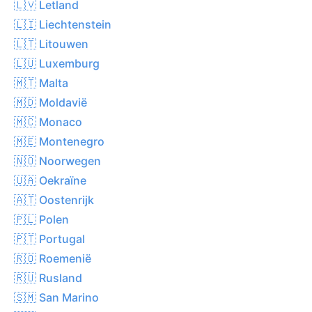
🇱🇻 Letland
🇱🇮 Liechtenstein
🇱🇹 Litouwen
🇱🇺 Luxemburg
🇲🇹 Malta
🇲🇩 Moldavië
🇲🇨 Monaco
🇲🇪 Montenegro
🇳🇴 Noorwegen
🇺🇦 Oekraïne
🇦🇹 Oostenrijk
🇵🇱 Polen
🇵🇹 Portugal
🇷🇴 Roemenië
🇷🇺 Rusland
🇸🇲 San Marino