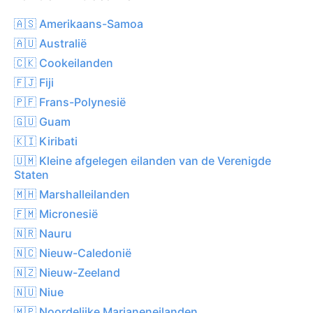
🇦🇸 Amerikaans-Samoa
🇦🇺 Australië
🇨🇰 Cookeilanden
🇫🇯 Fiji
🇵🇫 Frans-Polynesië
🇬🇺 Guam
🇰🇮 Kiribati
🇺🇲 Kleine afgelegen eilanden van de Verenigde
Staten
🇲🇭 Marshalleilanden
🇫🇲 Micronesië
🇳🇷 Nauru
🇳🇨 Nieuw-Caledonië
🇳🇿 Nieuw-Zeeland
🇳🇺 Niue
🇲🇵 Noordelijke Marianeneilanden