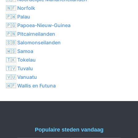
🇳🇫 Norfolk
🇵🇼 Palau
🇵🇬 Papoea-Nieuw-Guinea
🇵🇳 Pitcairneilanden
🇸🇧 Salomonseilanden
🇼🇸 Samoa
🇹🇰 Tokelau
🇹🇻 Tuvalu
🇻🇺 Vanuatu
🇼🇫 Wallis en Futuna
Populaire steden vandaag