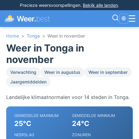
Precieze weersvoorspellingen
.
Bekijk alle landen
.
☰
Weer.
best
🌐
Home
>
Tonga
>
Weer in november
Weer in Tonga in
november
Verwachting
Weer in augustus
Weer in september
Jaargemiddelden
Landelijke klimaatnormalen voor 14 steden in Tonga.
GEMIDDELDE MAXIMUM
GEMIDDELDE MINIMUM
25°C
24°C
NEERSLAG
ZONUREN