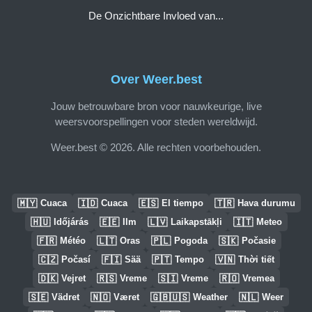
De Onzichtbare Invloed van...
Over Weer.best
Jouw betrouwbare bron voor nauwkeurige, live
weersvoorspellingen voor steden wereldwijd.
Weer.best © 2026. Alle rechten voorbehouden.
🇲🇾
🇮🇩
🇪🇸
🇹🇷
Cuaca
Cuaca
El tiempo
Hava durumu
🇭🇺
🇪🇪
🇱🇻
🇮🇹
Időjárás
Ilm
Laikapstākļi
Meteo
🇫🇷
🇱🇹
🇵🇱
🇸🇰
Météo
Oras
Pogoda
Počasie
🇨🇿
🇫🇮
🇵🇹
🇻🇳
Počasí
Sää
Tempo
Thời tiết
🇩🇰
🇷🇸
🇸🇮
🇷🇴
Vejret
Vreme
Vreme
Vremea
🇸🇪
🇳🇴
🇬🇧🇺🇸
🇳🇱
Vädret
Været
Weather
Weer