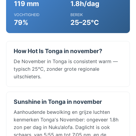
119 mm
1.8h/dag
VOCHTIGHEID
BEREIK
79%
25–25°C
How Hot Is Tonga in november?
De November in Tonga is consistent warm —
typisch 25°C, zonder grote regionale
uitschieters.
Sunshine in Tonga in november
Aanhoudende bewolking en grijze luchten
kenmerken Tonga's November: ongeveer 1.8h
zon per dag in Nuku‘alofa. Daglicht is ook
schaars, van 5:55 am tot 7:05 pm, en de