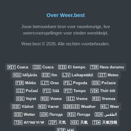
Over Weer.best
Jouw betrouwbare bron voor nauwkeurige, live
weersvoorspellingen voor steden wereldwijd.
Weer.best © 2026. Alle rechten voorbehouden.
🇲🇾
🇮🇩
🇪🇸
🇹🇷
Cuaca
Cuaca
El tiempo
Hava durumu
🇭🇺
🇪🇪
🇱🇻
🇮🇹
Időjárás
Ilm
Laikapstākļi
Meteo
🇫🇷
🇱🇹
🇵🇱
🇸🇰
Météo
Oras
Pogoda
Počasie
🇨🇿
🇫🇮
🇵🇹
🇻🇳
Počasí
Sää
Tempo
Thời tiết
🇩🇰
🇷🇸
🇸🇮
🇷🇴
Vejret
Vreme
Vreme
Vremea
🇸🇪
🇳🇴
🇬🇧🇺🇸
🇳🇱
Vädret
Været
Weather
Weer
🇩🇪
🇺🇦
🇷🇺
🇸🇦
Wetter
Погода
Погода
الطقس
🇹🇭
🇯🇵
🇭🇰
🇹🇼
สภาพอากาศ
天気
天氣
天氣預報
🇰🇷
날씨