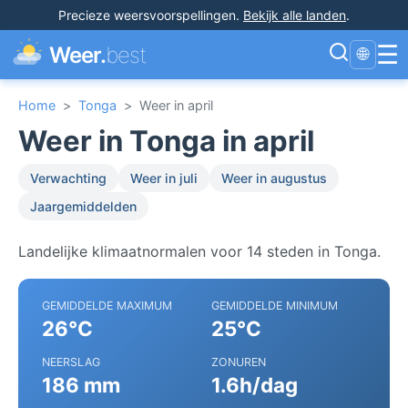
Precieze weersvoorspellingen
.
Bekijk alle landen
.
☰
Weer.
best
🌐
Home
>
Tonga
>
Weer in april
Weer in Tonga in april
Verwachting
Weer in juli
Weer in augustus
Jaargemiddelden
Landelijke klimaatnormalen voor 14 steden in Tonga.
GEMIDDELDE MAXIMUM
GEMIDDELDE MINIMUM
26°C
25°C
NEERSLAG
ZONUREN
186 mm
1.6h/dag