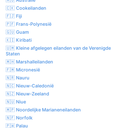
🇨🇰 Cookeilanden
🇫🇯 Fiji
🇵🇫 Frans-Polynesië
🇬🇺 Guam
🇰🇮 Kiribati
🇺🇲 Kleine afgelegen eilanden van de Verenigde
Staten
🇲🇭 Marshalleilanden
🇫🇲 Micronesië
🇳🇷 Nauru
🇳🇨 Nieuw-Caledonië
🇳🇿 Nieuw-Zeeland
🇳🇺 Niue
🇲🇵 Noordelijke Marianeneilanden
🇳🇫 Norfolk
🇵🇼 Palau