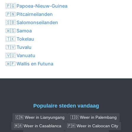
🇵🇬 Papoea-Nieuw-Guinea
🇵🇳 Pitcairneilanden
🇸🇧 Salomonseilanden
🇼🇸 Samoa
🇹🇰 Tokelau
🇹🇻 Tuvalu
🇻🇺 Vanuatu
🇼🇫 Wallis en Futuna
Populaire steden vandaag
🇨🇳 Weer in Lianyungang
🇮🇩 Weer in Palembang
🇲🇦 Weer in Casablanca
🇵🇭 Weer in Caloocan City