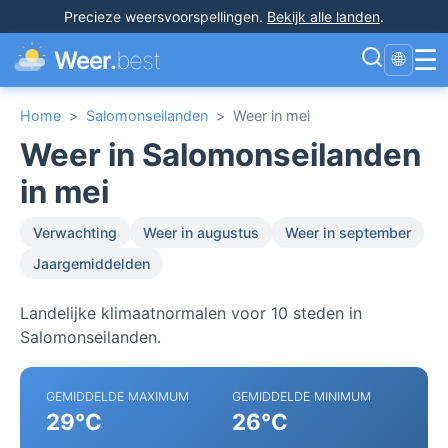
Precieze weersvoorspellingen
.
Bekijk alle landen
.
☰
Weer.
best
🌐
Home
>
Salomonseilanden
>
Weer in mei
Weer in Salomonseilanden
in mei
Verwachting
Weer in augustus
Weer in september
Jaargemiddelden
Landelijke klimaatnormalen voor 10 steden in
Salomonseilanden.
GEMIDDELDE MAXIMUM
GEMIDDELDE MINIMUM
29°C
26°C