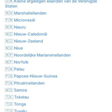
🇺🇲 Kleine afgelegen eilanden van de Verenigde
Staten
🇲🇭 Marshalleilanden
🇫🇲 Micronesië
🇳🇷 Nauru
🇳🇨 Nieuw-Caledonië
🇳🇿 Nieuw-Zeeland
🇳🇺 Niue
🇲🇵 Noordelijke Marianeneilanden
🇳🇫 Norfolk
🇵🇼 Palau
🇵🇬 Papoea-Nieuw-Guinea
🇵🇳 Pitcairneilanden
🇼🇸 Samoa
🇹🇰 Tokelau
🇹🇴 Tonga
🇹🇻 Tuvalu