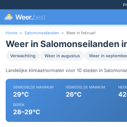
Pr
Weer.
best
Home
>
Salomonseilanden
>
Weer in februari
Weer in Salomonseilanden in
Verwachting
Weer in augustus
Weer in septembe
Landelijke klimaatnormalen voor 10 steden in Salomonse
GEMIDDELDE MAXIMUM
GEMIDDELDE MINIMUM
NEE
29°C
26°C
42
BEREIK
28–29°C