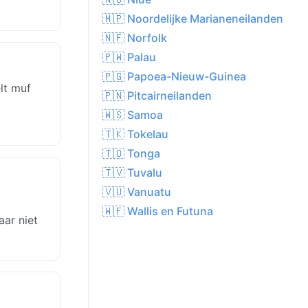
🇲🇵 Noordelijke Marianeneilanden
🇳🇫 Norfolk
🇵🇼 Palau
🇵🇬 Papoea-Nieuw-Guinea
lt muf
🇵🇳 Pitcairneilanden
🇼🇸 Samoa
🇹🇰 Tokelau
🇹🇴 Tonga
🇹🇻 Tuvalu
🇻🇺 Vanuatu
🇼🇫 Wallis en Futuna
ar niet