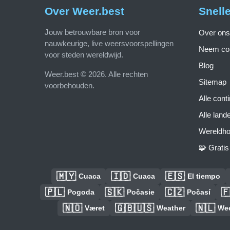
Over Weer.best
Snell
Jouw betrouwbare bron voor
Over ons
nauwkeurige, live weersvoorspellingen
Neem con
voor steden wereldwijd.
Blog
Weer.best © 2026. Alle rechten
Sitemap
voorbehouden.
Alle cont
Alle land
Wereldho
🧩 Grati
🇲🇾
🇮🇩
🇪🇸
Cuaca
Cuaca
El tiempo
🇵🇱
🇸🇰
🇨🇿

Pogoda
Počasie
Počasí
🇳🇴
🇬🇧🇺🇸
🇳🇱
Været
Weather
We