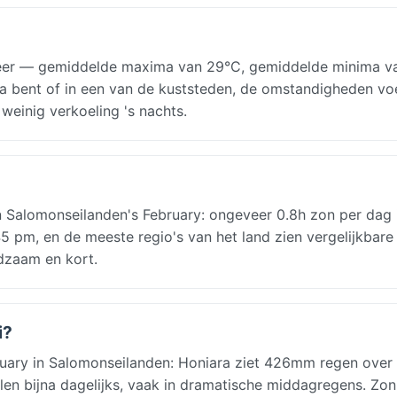
eer — gemiddelde maxima van 29°C, gemiddelde minima v
ara bent of in een van de kuststeden, de omstandigheden vo
weinig verkoeling 's nachts.
 Salomonseilanden's February: ongeveer 0.8h zon per dag 
45 pm, en de meeste regio's van het land zien vergelijkbare
dzaam en kort.
i?
ary in Salomonseilanden: Honiara ziet 426mm regen over
llen bijna dagelijks, vaak in dramatische middagregens. Zon