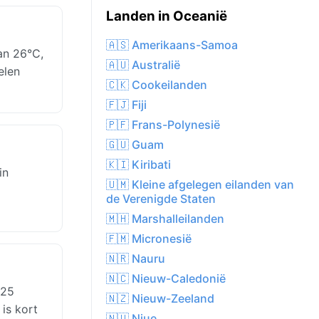
Landen in Oceanië
🇦🇸 Amerikaans-Samoa
an 26°C,
🇦🇺 Australië
elen
🇨🇰 Cookeilanden
🇫🇯 Fiji
🇵🇫 Frans-Polynesië
🇬🇺 Guam
🇰🇮 Kiribati
in
🇺🇲 Kleine afgelegen eilanden van
de Verenigde Staten
🇲🇭 Marshalleilanden
🇫🇲 Micronesië
🇳🇷 Nauru
🇳🇨 Nieuw-Caledonië
 25
🇳🇿 Nieuw-Zeeland
 is kort
🇳🇺 Niue