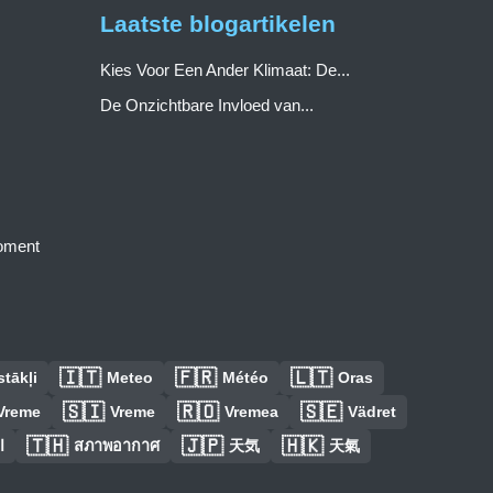
Laatste blogartikelen
Kies Voor Een Ander Klimaat: De...
De Onzichtbare Invloed van...
moment
🇮🇹
🇫🇷
🇱🇹
tākļi
Meteo
Météo
Oras
🇸🇮
🇷🇴
🇸🇪
Vreme
Vreme
Vremea
Vädret
🇹🇭
🇯🇵
🇭🇰
ا
สภาพอากาศ
天気
天氣