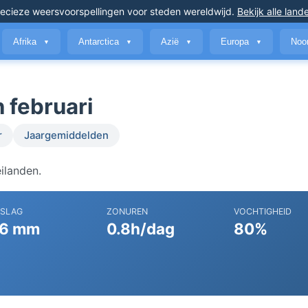
ecieze weersvoorspellingen
voor steden wereldwijd
.
Bekijk alle land
Afrika
Antarctica
Azië
Europa
Noo
▼
▼
▼
▼
 februari
r
Jaargemiddelden
ilanden.
RSLAG
ZONUREN
VOCHTIGHEID
6 mm
0.8h/dag
80%