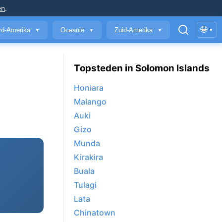
en
.
🌐
rd-Amerika
Oceanië
Zuid-Amerika
▾
▼
▼
▼
Topsteden in Solomon Islands
Honiara
Malango
Auki
Gizo
Munda
Kirakira
Buala
Tulagi
Lata
Chinatown