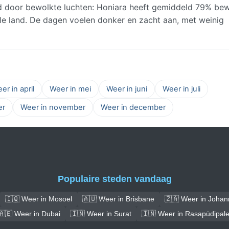
 door bewolkte luchten: Honiara heeft gemiddeld 79% bew
ele land. De dagen voelen donker en zacht aan, met weinig
er in april
Weer in mei
Weer in juni
Weer in juli
er
Weer in november
Weer in december
Populaire steden vandaag
🇮🇶 Weer in Mosoel
🇦🇺 Weer in Brisbane
🇿🇦 Weer in Joha
🇦🇪 Weer in Dubai
🇮🇳 Weer in Surat
🇮🇳 Weer in Rasapūdipal