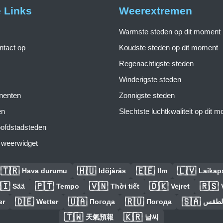
e Links
Weerextremen
Warmste steden op dit moment
tact op
Koudste steden op dit moment
Regenachtigste steden
Winderigste steden
inenten
Zonnigste steden
en
Slechtste luchtkwaliteit op dit 
ofdstadsteden
s weerwidget
🇹🇷
🇭🇺
🇪🇪
🇱🇻
Hava durumu
Időjárás
Ilm
Laikaps
🇮
🇵🇹
🇻🇳
🇩🇰
🇷🇸
Sää
Tempo
Thời tiết
Vejret
🇩🇪
🇺🇦
🇷🇺
🇸🇦
er
Wetter
Погода
Погода
الطق
🇹🇼
🇰🇷
天氣預報
날씨