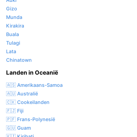
Auki
Gizo
Munda
Kirakira
Buala
Tulagi
Lata
Chinatown
Landen in Oceanië
🇦🇸 Amerikaans-Samoa
🇦🇺 Australië
🇨🇰 Cookeilanden
🇫🇯 Fiji
🇵🇫 Frans-Polynesië
🇬🇺 Guam
🇰🇮 Kiribati