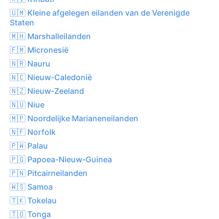
🇺🇲 Kleine afgelegen eilanden van de Verenigde
Staten
🇲🇭 Marshalleilanden
🇫🇲 Micronesië
🇳🇷 Nauru
🇳🇨 Nieuw-Caledonië
🇳🇿 Nieuw-Zeeland
🇳🇺 Niue
🇲🇵 Noordelijke Marianeneilanden
🇳🇫 Norfolk
🇵🇼 Palau
🇵🇬 Papoea-Nieuw-Guinea
🇵🇳 Pitcairneilanden
🇼🇸 Samoa
🇹🇰 Tokelau
🇹🇴 Tonga