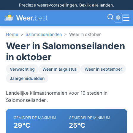
Precieze weersvoorspellingen
.
Bekijk alle landen
.
☰
Weer.
best
🌐
Home
>
Salomonseilanden
>
Weer in oktober
Weer in Salomonseilanden
in oktober
Verwachting
Weer in augustus
Weer in september
Jaargemiddelden
Landelijke klimaatnormalen voor 10 steden in
Salomonseilanden.
GEMIDDELDE MAXIMUM
GEMIDDELDE MINIMUM
29°C
25°C