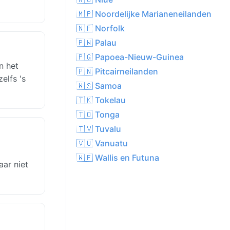
🇲🇵 Noordelijke Marianeneilanden
🇳🇫 Norfolk
🇵🇼 Palau
🇵🇬 Papoea-Nieuw-Guinea
n het
🇵🇳 Pitcairneilanden
elfs 's
🇼🇸 Samoa
🇹🇰 Tokelau
🇹🇴 Tonga
🇹🇻 Tuvalu
🇻🇺 Vanuatu
🇼🇫 Wallis en Futuna
ar niet