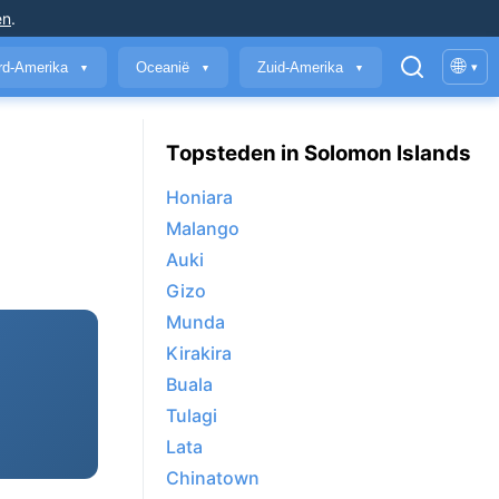
en
.
🌐
rd-Amerika
Oceanië
Zuid-Amerika
▾
▼
▼
▼
Topsteden in Solomon Islands
Honiara
Malango
Auki
Gizo
Munda
Kirakira
Buala
Tulagi
Lata
Chinatown