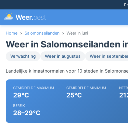
Pr
Weer.
best
Home
>
Salomonseilanden
>
Weer in juni
Weer in Salomonseilanden in
Verwachting
Weer in augustus
Weer in septembe
Landelijke klimaatnormalen voor 10 steden in Salomonse
GEMIDDELDE MAXIMUM
GEMIDDELDE MINIMUM
NEE
29°C
25°C
21
BEREIK
28–29°C