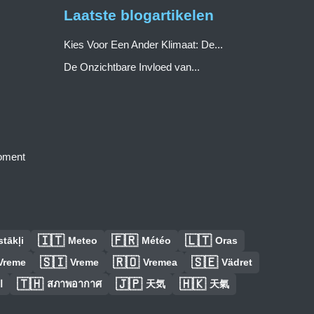
Laatste blogartikelen
Kies Voor Een Ander Klimaat: De...
De Onzichtbare Invloed van...
moment
🇮🇹
🇫🇷
🇱🇹
tākļi
Meteo
Météo
Oras
🇸🇮
🇷🇴
🇸🇪
Vreme
Vreme
Vremea
Vädret
🇹🇭
🇯🇵
🇭🇰
ا
สภาพอากาศ
天気
天氣