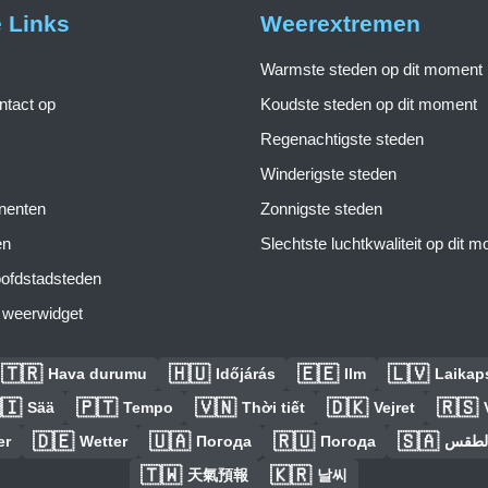
e Links
Weerextremen
Warmste steden op dit moment
tact op
Koudste steden op dit moment
Regenachtigste steden
Winderigste steden
inenten
Zonnigste steden
en
Slechtste luchtkwaliteit op dit 
ofdstadsteden
s weerwidget
🇹🇷
🇭🇺
🇪🇪
🇱🇻
Hava durumu
Időjárás
Ilm
Laikaps
🇮
🇵🇹
🇻🇳
🇩🇰
🇷🇸
Sää
Tempo
Thời tiết
Vejret
🇩🇪
🇺🇦
🇷🇺
🇸🇦
er
Wetter
Погода
Погода
الطق
🇹🇼
🇰🇷
天氣預報
날씨