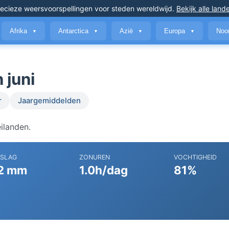
ecieze weersvoorspellingen
voor steden wereldwijd
.
Bekijk alle land
Afrika
Antarctica
Azië
Europa
Noo
▼
▼
▼
▼
 juni
r
Jaargemiddelden
ilanden.
RSLAG
ZONUREN
VOCHTIGHEID
2 mm
1.0h/dag
81%