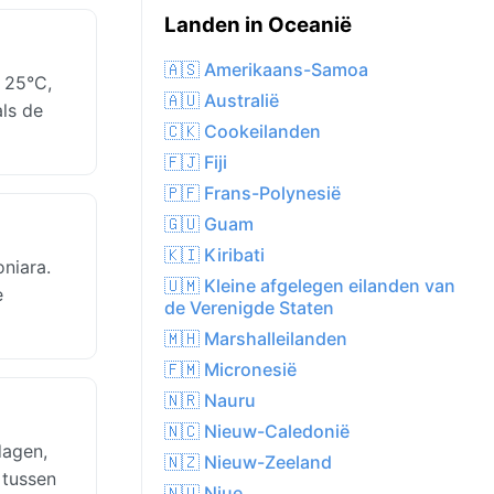
Landen in Oceanië
🇦🇸 Amerikaans-Samoa
n 25°C,
🇦🇺 Australië
als de
🇨🇰 Cookeilanden
🇫🇯 Fiji
🇵🇫 Frans-Polynesië
🇬🇺 Guam
🇰🇮 Kiribati
niara.
🇺🇲 Kleine afgelegen eilanden van
e
de Verenigde Staten
🇲🇭 Marshalleilanden
🇫🇲 Micronesië
🇳🇷 Nauru
🇳🇨 Nieuw-Caledonië
dagen,
🇳🇿 Nieuw-Zeeland
 tussen
🇳🇺 Niue