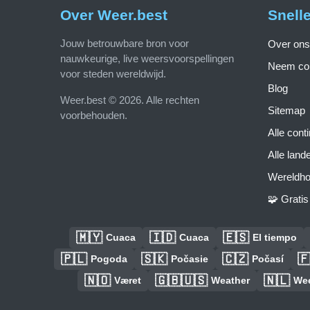
Over Weer.best
Snell
Jouw betrouwbare bron voor
Over ons
nauwkeurige, live weersvoorspellingen
Neem con
voor steden wereldwijd.
Blog
Weer.best © 2026. Alle rechten
Sitemap
voorbehouden.
Alle cont
Alle land
Wereldho
🧩 Grati
🇲🇾
🇮🇩
🇪🇸
Cuaca
Cuaca
El tiempo
🇵🇱
🇸🇰
🇨🇿

Pogoda
Počasie
Počasí
🇳🇴
🇬🇧🇺🇸
🇳🇱
Været
Weather
We