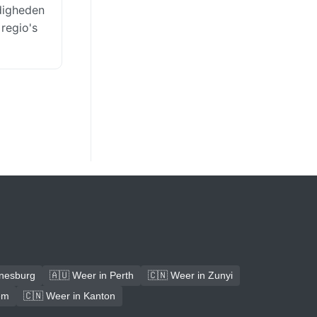
digheden
 regio's
nnesburg
🇦🇺 Weer in Perth
🇨🇳 Weer in Zunyi
em
🇨🇳 Weer in Kanton