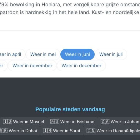
9% bewolking in Honiara, met vergelijkbare grijze omstan
patroon is hardnekkig in het hele land. Kust- en noordelijke
er in april
Weer in mei
Weer in juni
Weer in juli
er
Weer in november
Weer in december
Populaire steden vandaag
🇮🇶 Weer in Mosoel
🇦🇺 Weer in Brisbane
🇿🇦 Weer in Joha
🇦🇪 Weer in Dubai
🇮🇳 Weer in Surat
🇮🇳 Weer in Rasapūdipal