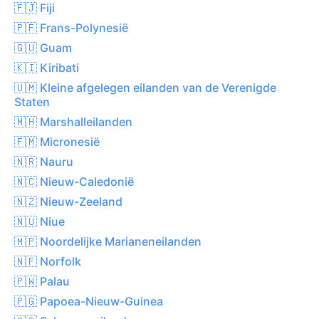
🇫🇯 Fiji
🇵🇫 Frans-Polynesië
🇬🇺 Guam
🇰🇮 Kiribati
🇺🇲 Kleine afgelegen eilanden van de Verenigde
Staten
🇲🇭 Marshalleilanden
🇫🇲 Micronesië
🇳🇷 Nauru
🇳🇨 Nieuw-Caledonië
🇳🇿 Nieuw-Zeeland
🇳🇺 Niue
🇲🇵 Noordelijke Marianeneilanden
🇳🇫 Norfolk
🇵🇼 Palau
🇵🇬 Papoea-Nieuw-Guinea