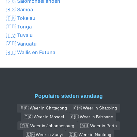
🇸🇧 Salomonseilanden
🇼🇸 Samoa
🇹🇰 Tokelau
🇹🇴 Tonga
🇹🇻 Tuvalu
🇻🇺 Vanuatu
🇼🇫 Wallis en Futuna
Populaire steden vandaag
🇧🇩 Weer in Chittagong
🇨🇳 Weer in Shaoxing
🇮🇶 Weer in Mosoel
🇦🇺 Weer in Brisbane
🇿🇦 Weer in Johannesburg
🇦🇺 Weer in Perth
🇨🇳 Weer in Zunyi
🇨🇳 Weer in Nantong