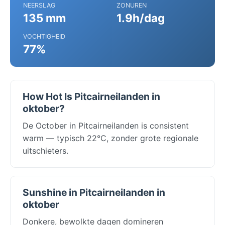
NEERSLAG
ZONUREN
135 mm
1.9h/dag
VOCHTIGHEID
77%
How Hot Is Pitcairneilanden in
oktober?
De October in Pitcairneilanden is consistent
warm — typisch 22°C, zonder grote regionale
uitschieters.
Sunshine in Pitcairneilanden in
oktober
Donkere, bewolkte dagen domineren