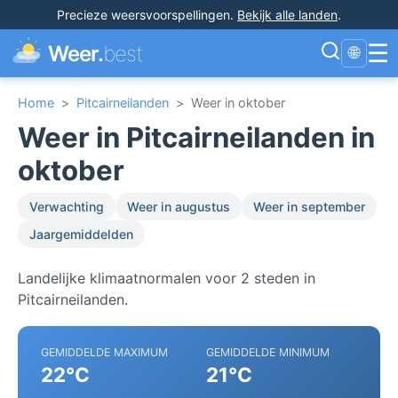
Precieze weersvoorspellingen
.
Bekijk alle landen
.
☰
Weer.
best
🌐
Home
>
Pitcairneilanden
>
Weer in oktober
Weer in Pitcairneilanden in
oktober
Verwachting
Weer in augustus
Weer in september
Jaargemiddelden
Landelijke klimaatnormalen voor 2 steden in
Pitcairneilanden.
GEMIDDELDE MAXIMUM
GEMIDDELDE MINIMUM
22°C
21°C