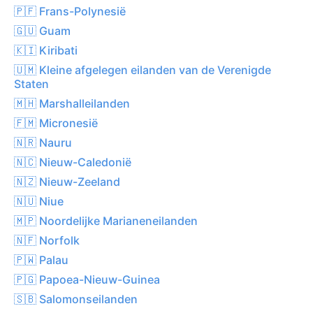
🇵🇫 Frans-Polynesië
🇬🇺 Guam
🇰🇮 Kiribati
🇺🇲 Kleine afgelegen eilanden van de Verenigde
Staten
🇲🇭 Marshalleilanden
🇫🇲 Micronesië
🇳🇷 Nauru
🇳🇨 Nieuw-Caledonië
🇳🇿 Nieuw-Zeeland
🇳🇺 Niue
🇲🇵 Noordelijke Marianeneilanden
🇳🇫 Norfolk
🇵🇼 Palau
🇵🇬 Papoea-Nieuw-Guinea
🇸🇧 Salomonseilanden