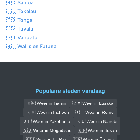
🇼🇸 Samoa
🇹🇰 Tokelau
🇹🇴 Tonga
🇹🇻 Tuvalu
🇻🇺 Vanuatu
🇼🇫 Wallis en Futuna
Populaire steden vandaag
🇨🇳 Weer in Tianjin
🇿🇲 Weer in Lusaka
🇰🇷 Weer in Incheon
🇮🇹 Weer in Rome
🇯🇵 Weer in Yokohama
🇰🇪 Weer in Nairobi
🇸🇴 Weer in Mogadishu
🇰🇷 Weer in Busan
🇧🇴 Weer in La Paz
🇨🇳 Weer in Ürümqi