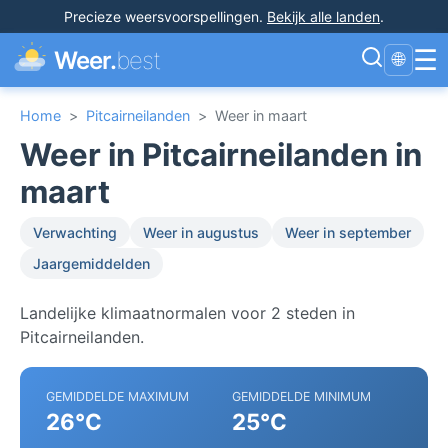
Precieze weersvoorspellingen
.
Bekijk alle landen
.
☰
Weer.
best
🌐
Home
>
Pitcairneilanden
>
Weer in maart
Weer in Pitcairneilanden in
maart
Verwachting
Weer in augustus
Weer in september
Jaargemiddelden
Landelijke klimaatnormalen voor 2 steden in
Pitcairneilanden.
GEMIDDELDE MAXIMUM
GEMIDDELDE MINIMUM
26°C
25°C