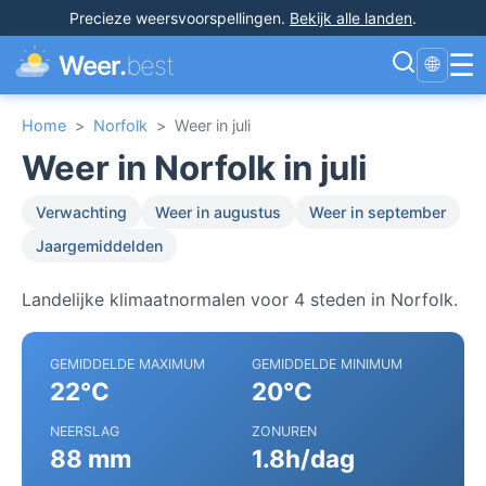
Precieze weersvoorspellingen
.
Bekijk alle landen
.
☰
Weer.
best
🌐
Home
>
Norfolk
>
Weer in juli
Weer in Norfolk in juli
Verwachting
Weer in augustus
Weer in september
Jaargemiddelden
Landelijke klimaatnormalen voor 4 steden in Norfolk.
GEMIDDELDE MAXIMUM
GEMIDDELDE MINIMUM
22°C
20°C
NEERSLAG
ZONUREN
88 mm
1.8h/dag