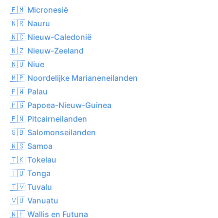
🇫🇲 Micronesië
🇳🇷 Nauru
🇳🇨 Nieuw-Caledonië
🇳🇿 Nieuw-Zeeland
🇳🇺 Niue
🇲🇵 Noordelijke Marianeneilanden
🇵🇼 Palau
🇵🇬 Papoea-Nieuw-Guinea
🇵🇳 Pitcairneilanden
🇸🇧 Salomonseilanden
🇼🇸 Samoa
🇹🇰 Tokelau
🇹🇴 Tonga
🇹🇻 Tuvalu
🇻🇺 Vanuatu
🇼🇫 Wallis en Futuna