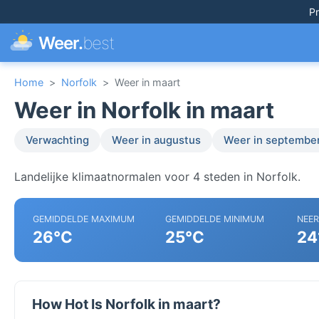
Pr
Weer.
best
Home
>
Norfolk
>
Weer in maart
Weer in Norfolk in maart
Verwachting
Weer in augustus
Weer in septembe
Landelijke klimaatnormalen voor 4 steden in Norfolk.
GEMIDDELDE MAXIMUM
GEMIDDELDE MINIMUM
NEE
26°C
25°C
24
How Hot Is Norfolk in maart?