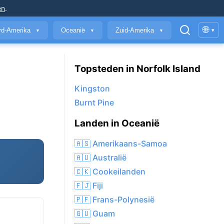
en
.
🌐
rd-Amerika
Oceanië
Zuid-Amerika
▾
▼
▼
▼
Topsteden in Norfolk Island
Kingston
Burnt Pine
Landen in Oceanië
🇦🇸 Amerikaans-Samoa
🇦🇺 Australië
🇨🇰 Cookeilanden
🇫🇯 Fiji
🇵🇫 Frans-Polynesië
🇬🇺 Guam