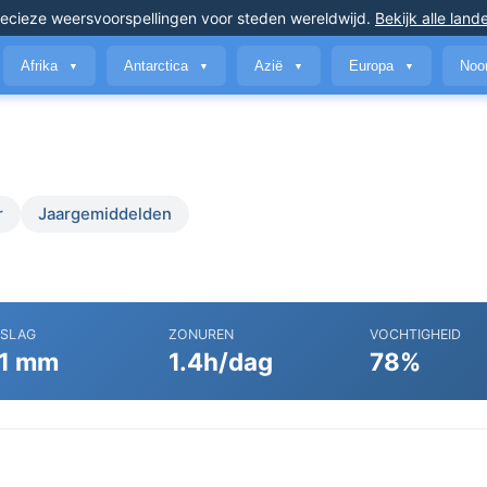
ecieze weersvoorspellingen
voor steden wereldwijd
.
Bekijk alle land
Afrika
Antarctica
Azië
Europa
Noo
▼
▼
▼
▼
r
Jaargemiddelden
RSLAG
ZONUREN
VOCHTIGHEID
1 mm
1.4h/dag
78%