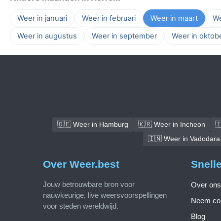
Weer in januari
Weer in februari
Weer in maart
We
Weer in augustus
Weer in september
Weer in oktob
🇩🇪 Weer in Hamburg
🇰🇷 Weer in Incheon

🇮🇳 Weer in Vadodara
Over Weer.best
Snell
Jouw betrouwbare bron voor
Over ons
nauwkeurige, live weersvoorspellingen
Neem con
voor steden wereldwijd.
Blog