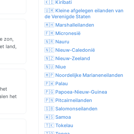
🇰🇮 Kiribati
🇺🇲 Kleine afgelegen eilanden van
de Verenigde Staten
🇲🇭 Marshalleilanden
🇫🇲 Micronesië
e zon,
🇳🇷 Nauru
et land,
🇳🇨 Nieuw-Caledonië
🇳🇿 Nieuw-Zeeland
🇳🇺 Niue
🇲🇵 Noordelijke Marianeneilanden
🇵🇼 Palau
 het
🇵🇬 Papoea-Nieuw-Guinea
alen het
🇵🇳 Pitcairneilanden
🇸🇧 Salomonseilanden
🇼🇸 Samoa
🇹🇰 Tokelau
🇹🇴 Tonga