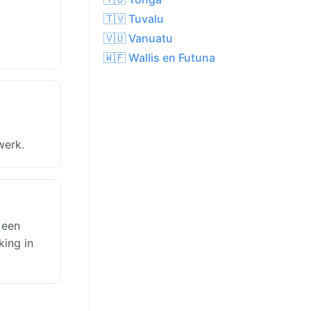
🇹🇻 Tuvalu
🇻🇺 Vanuatu
🇼🇫 Wallis en Futuna
werk.
 een
king in