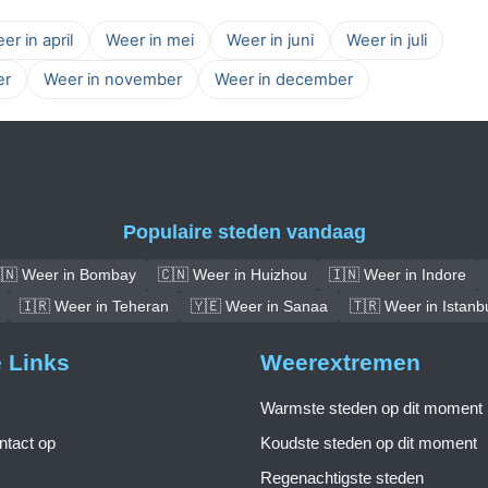
er in april
Weer in mei
Weer in juni
Weer in juli
er
Weer in november
Weer in december
Populaire steden vandaag
🇳 Weer in Bombay
🇨🇳 Weer in Huizhou
🇮🇳 Weer in Indore
🇮🇷 Weer in Teheran
🇾🇪 Weer in Sanaa
🇹🇷 Weer in Istanb
e Links
Weerextremen
Warmste steden op dit moment
tact op
Koudste steden op dit moment
Regenachtigste steden